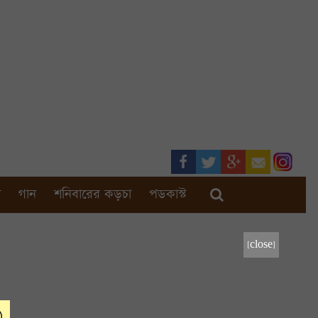
া
গান
শনিবারের কড়চা
পডকাস্ট
[close]