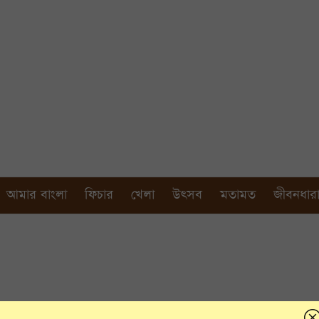
আমার বাংলা
ফিচার
খেলা
উৎসব
মতামত
জীবনধার