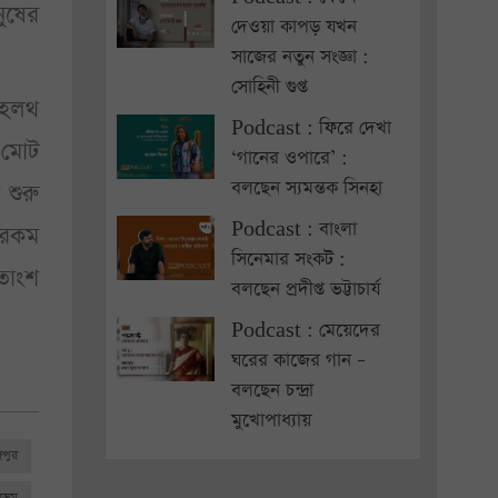
ুষের
দেওয়া কাপড় যখন
সাজের নতুন সংজ্ঞা :
সোহিনী গুপ্ত
 হেলথ
Podcast : ফিরে দেখা
 মোট
‘গানের ওপারে’ :
বলছেন স্যমন্তক সিনহা
শুরু
Podcast : বাংলা
ব রকম
সিনেমার সংকট :
শতাংশ
বলছেন প্রদীপ্ত ভট্টাচার্য
Podcast : মেয়েদের
ঘরের কাজের গান –
বলছেন চন্দ্রা
মুখোপাধ্যায়
জপুর
রভূম