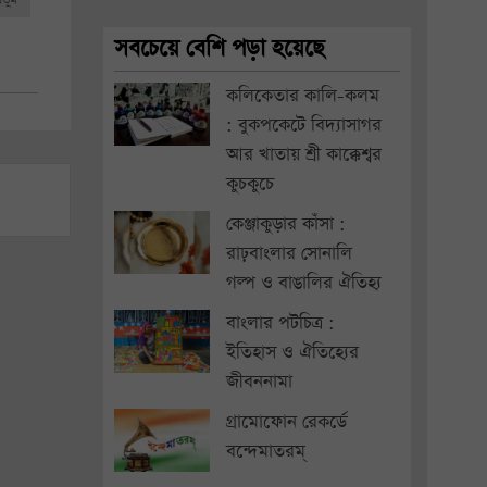
সবচেয়ে বেশি পড়া হয়েছে
কলিকেতার কালি-কলম
: বুকপকেটে বিদ্যাসাগর
আর খাতায় শ্রী কাক্কেশ্বর
কুচকুচে
কেঞ্জাকুড়ার কাঁসা :
রাঢ়বাংলার সোনালি
গল্প ও বাঙালির ঐতিহ্য
বাংলার পটচিত্র :
ইতিহাস ও ঐতিহ্যের
জীবননামা
গ্রামোফোন রেকর্ডে
বন্দেমাতরম্