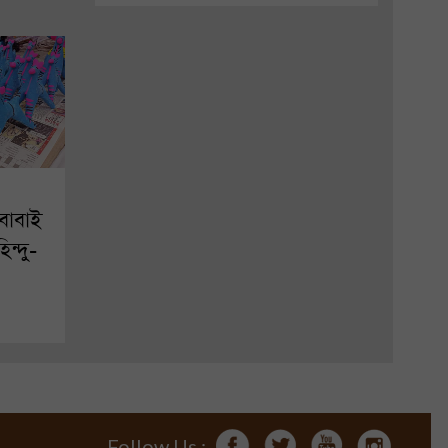
বাবাই
িন্দু-
Follow Us :