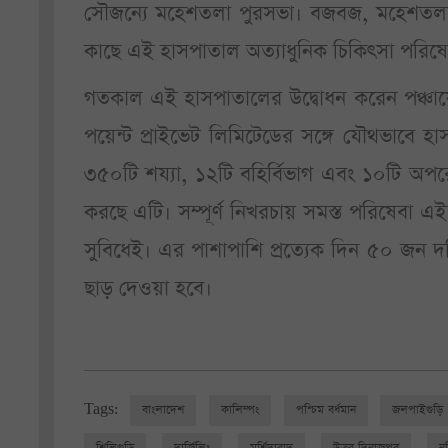
সৌজন্যে মহেশতলা পুরসভা। বজবজ, মহেশতলা, মে
কাছে এই হাসপাতাল অত্যাধুনিক চিকিৎসা পরিষেব
গতকাল এই হাসপাতালের উদ্বোধন করেন পঞ্চায়েত 
পয়েন্ট প্রাইভেট লিমিটেডের সঙ্গে যৌথভাবে
৩৫০টি শয্যা, ১২টি বহির্বিভাগ এবং ১০টি অ
করছে এটি। সম্পূর্ণ নিখরচায় সমস্ত পরিষেবা এই
সুবিধেই। এর পাশাপাশি প্রত্যেক দিন ৫০ জন দর
ছাড় দেওয়া হবে।
Tags:
বাংলাদেশ
কালিম্পং
পশ্চিম বর্ধমান
জলপাইগুড়ি
শিলিগুড়ি
দার্জিলিং
মুর্শিদাবাদ
উত্তর দিনাজপুর
ন