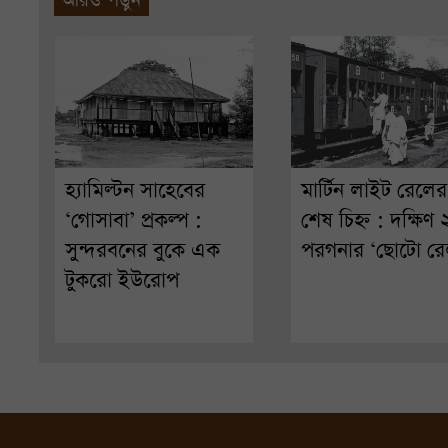
আরও পড়ুন
হ্যামিল্টন সাহেবের
মার্টিন লাইট রেলের
‘গোসাবা’ প্রকল্প :
শেষ চিহ্ন : দক্ষিণ
সুন্দরবনের বুকে এক
পরগনার ‘ছোটো রে
টুকরো ইউরোপ