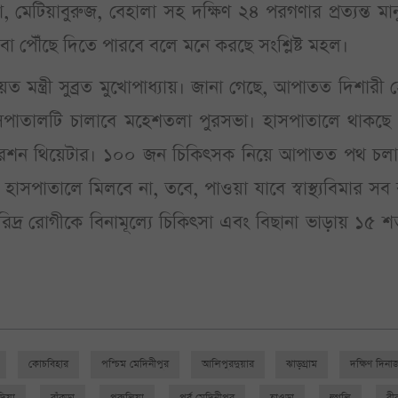
টিয়াবুরুজ, বেহালা সহ দক্ষিণ ২৪ পরগণার প্রত্যন্ত মান
া পৌঁছে দিতে পারবে বলে মনে করছে সংশ্লিষ্ট মহল।
মন্ত্রী সুব্রত মুখোপাধ্যায়। জানা গেছে, আপাতত দিশারী
 হাসপাতালটি চালাবে মহেশতলা পুরসভা। হাসপাতালে থাকছে
পরেশন থিয়েটার। ১০০ জন চিকিৎসক নিয়ে আপাতত পথ চলা 
 হাসপাতালে মিলবে না, তবে, পাওয়া যাবে স্বাস্থ্যবিমার স
িদ্র রোগীকে বিনামূল্যে চিকিৎসা এবং বিছানা ভাড়ায় ১৫ 
কোচবিহার
পশ্চিম মেদিনীপুর
আলিপুরদুয়ার
ঝাড়গ্রাম
দক্ষিণ দিনা
দিয়া
বাঁকুড়া
পুরুলিয়া
পূর্ব মেদিনীপুর
হাওড়া
হুগলি
বী