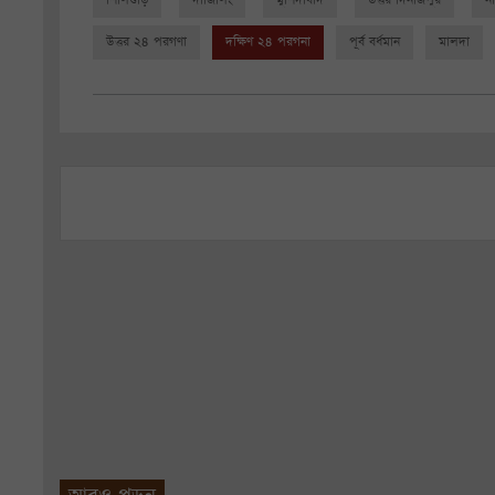
উত্তর ২৪ পরগণা
দক্ষিণ ২৪ পরগনা
পূর্ব বর্ধমান
মালদা