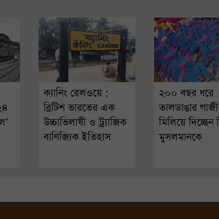
ক্যানিং রেলওয়ে :
২০০ বছর ধরে
 ২৪
ব্রিটিশ ভারতের এক
তালডাঙার গাজী
ল’
উচ্চাভিলাষী ও ট্র্যাজিক
মিলিয়ে দিচ্ছেন হ
বাণিজ্যিক ইতিহাস
মুসলমানকে