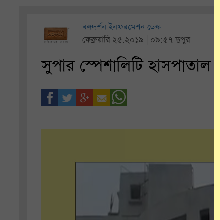
বঙ্গদর্শন ইনফরমেশন ডেস্ক
ফেব্রুয়ারি ২৫.২০১৯ | ০৯:৫৭ দুপুর
সুপার স্পেশালিটি হাসপাতা