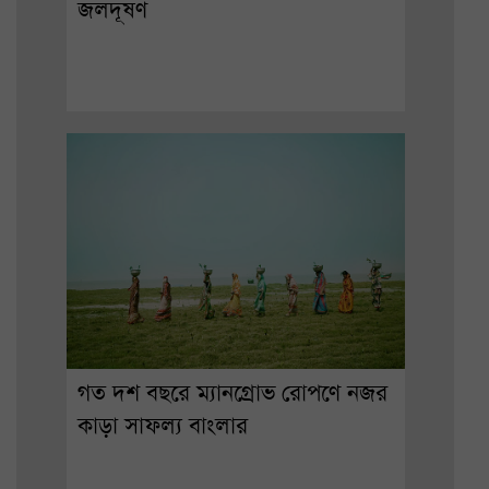
জলদূষণ
গত দশ বছরে ম্যানগ্রোভ রোপণে নজর
কাড়া সাফল্য বাংলার