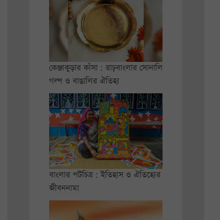
কেঞ্জাকুড়ার কাঁসা : রাঢ়বাংলার সোনালি
গল্প ও বাঙালির ঐতিহ্য
বাংলার পটচিত্র : ইতিহাস ও ঐতিহ্যের
জীবননামা