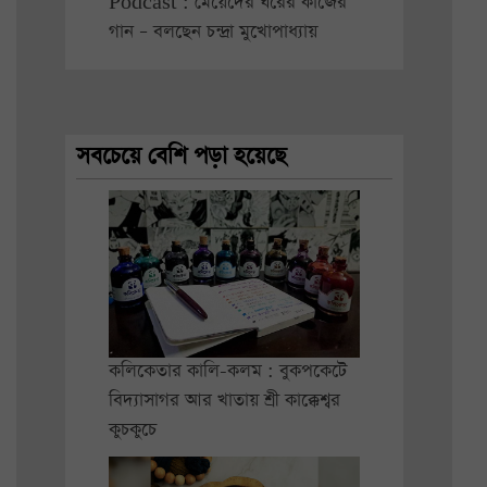
Podcast : মেয়েদের ঘরের কাজের
গান – বলছেন চন্দ্রা মুখোপাধ্যায়
সবচেয়ে বেশি পড়া হয়েছে
কলিকেতার কালি-কলম : বুকপকেটে
বিদ্যাসাগর আর খাতায় শ্রী কাক্কেশ্বর
কুচকুচে