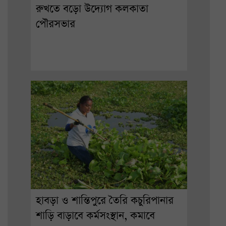
রুখতে বড়ো উদ্যোগ কলকাতা
পৌরসভার
হাবড়া ও শান্তিপুরে তৈরি কচুরিপানার
শাড়ি বাড়াবে কর্মসংস্থান, কমাবে