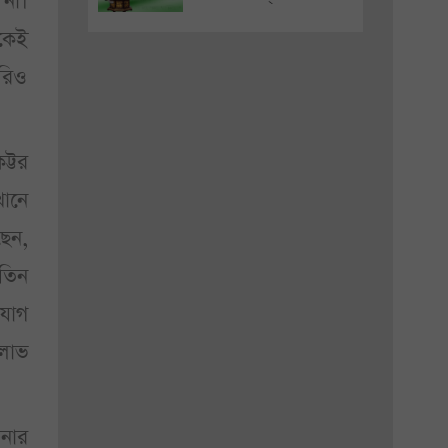
 না।
কেই
রিও
ট্টর
খানে
ছেন,
 তিন
যোগ
লাভ
টনার