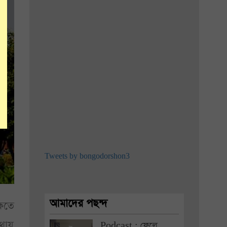
Tweets by bongodorshon3
আমাদের পছন্দ
িতে
কথায়
Podcast : ফেলে