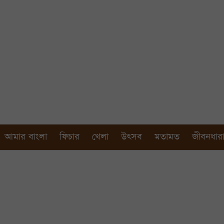
আমার বাংলা
ফিচার
খেলা
উৎসব
মতামত
জীবনধার