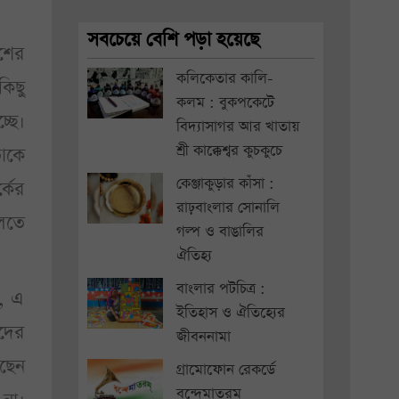
সবচেয়ে বেশি পড়া হয়েছে
শের
কলিকেতার কালি-
কিছু
কলম : বুকপকেটে
্ছে।
বিদ্যাসাগর আর খাতায়
শ্রী কাক্কেশ্বর কুচকুচে
তাকে
কেঞ্জাকুড়ার কাঁসা :
্কের
রাঢ়বাংলার সোনালি
বলতে
গল্প ও বাঙালির
ঐতিহ্য
বাংলার পটচিত্র :
ল, এ
ইতিহাস ও ঐতিহ্যের
দের
জীবননামা
ছেন
গ্রামোফোন রেকর্ডে
বন্দেমাতরম্