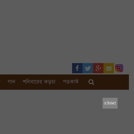
া
গান
শনিবারের কড়চা
পডকাস্ট
[close]