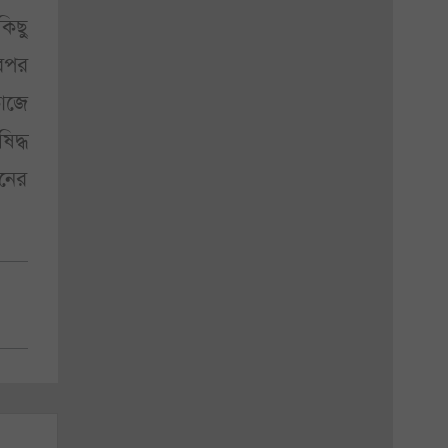
িছু
রপর
কাজে
িদ্ধ
ঠনের