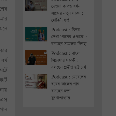
দেওয়া কাপড় যখন
িশেষ
সাজের নতুন সংজ্ঞা :
ন আর
সোহিনী গুপ্ত
মনে
Podcast : ফিরে
দেখা ‘গানের ওপারে’ :
বলছেন স্যমন্তক সিনহা
কার
Podcast : বাংলা
ধর্ম
সিনেমার সংকট :
বলছেন প্রদীপ্ত ভট্টাচার্য
র্টে
Podcast : মেয়েদের
র্ট
ঘরের কাজের গান –
নায়
বলছেন চন্দ্রা
মুখোপাধ্যায়
ে এস
 পান