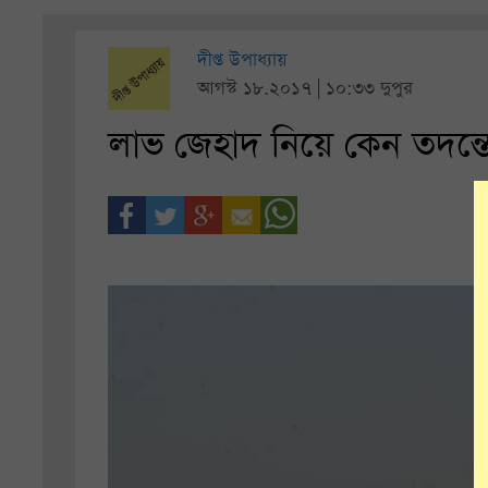
দীপ্ত উপাধ্যায়
আগস্ট ১৮.২০১৭ | ১০:৩৩ দুপুর
লাভ জেহাদ নিয়ে কেন তদন্তে