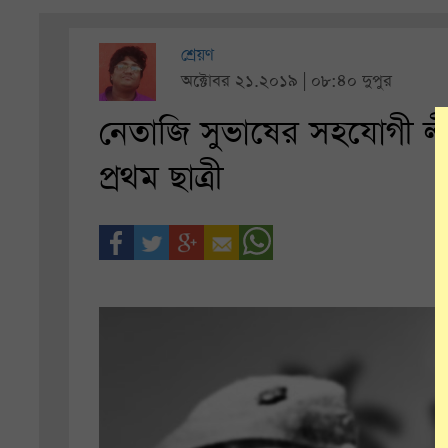
শ্রেয়ণ
অক্টোবর ২১.২০১৯ | ০৮:৪০ দুপুর
নেতাজি সুভাষের সহযোগী লীল
প্রথম ছাত্রী