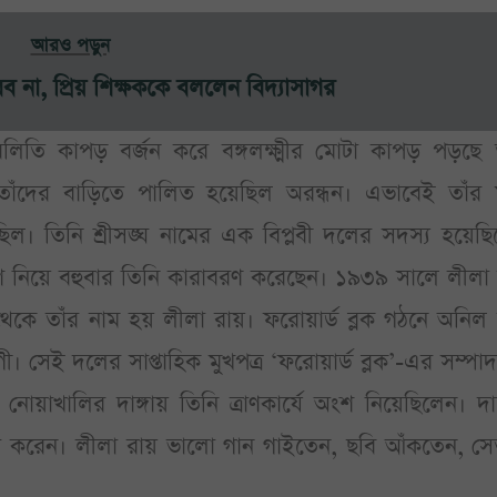
আরও পড়ুন
ব না, প্রিয় শিক্ষককে বললেন বিদ্যাসাগর
লিতি কাপড় বর্জন করে বঙ্গলক্ষ্মীর মোটা কাপড় পড়ছে ত
াঁদের বাড়িতে পালিত হয়েছিল অরন্ধন। এভাবেই তাঁর 
িল। তিনি শ্রীসঙ্ঘ নামের এক বিপ্লবী দলের সদস্য হয়েছ
ংশ নিয়ে বহুবার তিনি কারাবরণ করেছেন। ১৯৩৯ সালে লীলা
থেকে তাঁর নাম হয় লীলা রায়। ফরোয়ার্ড ব্লক গঠনে অনিল
ী। সেই দলের সাপ্তাহিক মুখপত্র ‘ফরোয়ার্ড ব্লক’-এর সম্পা
য়াখালির দাঙ্গায় তিনি ত্রাণকার্যে অংশ নিয়েছিলেন। দাঙ
েখা করেন। লীলা রায় ভালো গান গাইতেন, ছবি আঁকতেন, স