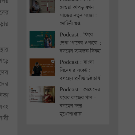
ারপর
দেওয়া কাপড় যখন
েদের
সাজের নতুন সংজ্ঞা :
পড়ার
সোহিনী গুপ্ত
Podcast : ফিরে
দেখা ‘গানের ওপারে’ :
্থায়
বলছেন স্যমন্তক সিনহা
 গড়ে
Podcast : বাংলা
সিনেমার সংকট :
দের
বলছেন প্রদীপ্ত ভট্টাচার্য
েদের
Podcast : মেয়েদের
সিকা
ঘরের কাজের গান –
বলছেন চন্দ্রা
এবং
মুখোপাধ্যায়
ারী