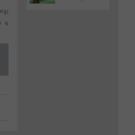
সড়া
ক ও