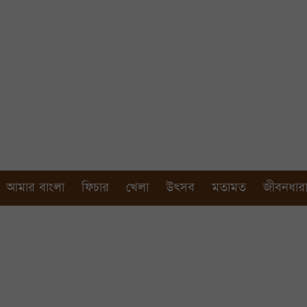
আমার বাংলা
ফিচার
খেলা
উৎসব
মতামত
জীবনধার