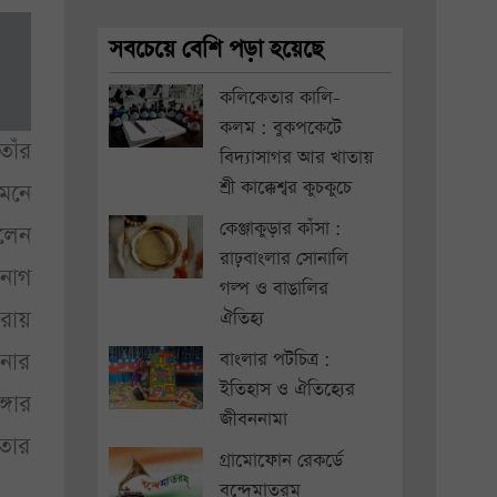
সবচেয়ে বেশি পড়া হয়েছে
কলিকেতার কালি-
কলম : বুকপকেটে
াঁর
বিদ্যাসাগর আর খাতায়
শ্রী কাক্কেশ্বর কুচকুচে
মনে
কেঞ্জাকুড়ার কাঁসা :
িলেন
রাঢ়বাংলার সোনালি
 নাগ
গল্প ও বাঙালির
 রায়
ঐতিহ্য
দনার
বাংলার পটচিত্র :
ইতিহাস ও ঐতিহ্যের
্গার
জীবননামা
েতার
গ্রামোফোন রেকর্ডে
বন্দেমাতরম্