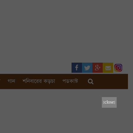
া
গান
শনিবারের কড়চা
পডকাস্ট
[close]