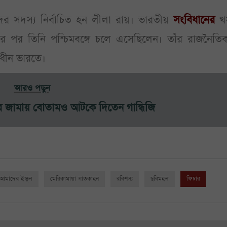
র সদস্য নির্বাচিত হন লীলা রায়। ভারতীয়
সংবিধানের
খ
র পর তিনি পশ্চিমবঙ্গে চলে এসেছিলেন। তাঁর রাজনৈতি
াধীন ভারতে।
আরও পড়ুন
বুর জামায় বোতামও আটকে দিতেন গান্ধিজি
আমাদের ইস্কুল
মেরিকামায়া সাতকাহন
রবিশস্য
ছবিমহল
ফিচার