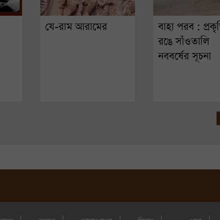
যে-রাম আরামের
বাহা পরব : প্রকৃ
রঙে সাঁওতালি
নববর্ষের সূচনা