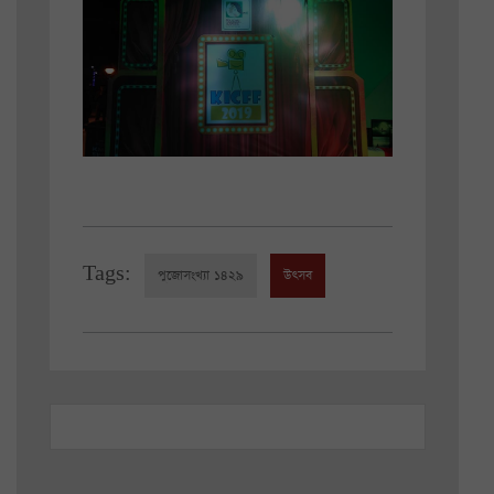
Tags:
পুজোসংখ্যা ১৪২৯
উৎসব