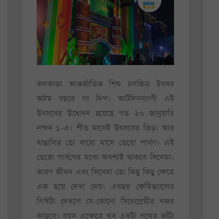
কলকাতা আন্তর্জাতিক শিশু চলচ্চিত্র উৎসব
অষ্টম বছরে পা দিল। আটদিনব্যাপী এই
উৎসবের উদ্বোধন হয়েছে গত ২০ জানুয়ারি
নন্দন ১-এ। শীত মানেই উৎসবের ভিড়। আর
বাঙালির তো বারো মাসে তেরো পার্বণ। এই
তেরো পার্বণের মধ্যে অবশ্যই থাকবে সিনেমা।
কারণ জীবন এবং সিনেমা তো কিছু কিছু ক্ষেত্রে
এক হয়ে দেখা দেয়। এবছর ফেস্টিভ্যালের
লিস্টটা দেখলে যে-কোনো সিনেপ্রেমীর নজর
কাড়বে। বয়স এক্ষেত্রে খুব একটা পথের কাঁটা