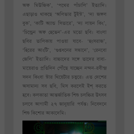
অফ মিউজিক’, ‘পথের পাঁচালি’ ইত্যাদি।
এছাড়াও থাকছে ‘অলিভার টুইস্ট’, ‘দ্য জঙ্গল
বুক’, ‘কাটি অ্যান্ড সিতারে’, ‘দ্য লায়ন কিং’,
‘চিল্ড্রেন অফ হেভেন’-এর মতো ছবি। বাংলা
ছবির তালিকায় পাওয়া যাবে- ‘হংসরাজ’,
‘হিরের আংটি’, ‘গুপ্তধনের সন্ধানে’, ‘রেনবো
জেলি’ ইত্যাদি। বাচ্চাদের সঙ্গে তাদের বাবা-
মায়েরাও প্রতিদিন পৌঁছে যাচ্ছেন নন্দন-রবীন্দ্র
সদন কিংবা স্টার থিয়েটার চত্বরে। এত দেশের
অসামান্য সব ছবি, মিস করলেই ইশ্‌ করতে
হবে। কলকাতা আন্তর্জাতিক শিশু চলচ্চিত্র উৎসব
চলবে আগামী ২৭ জানুয়ারি পর্যন্ত। নিবেদনে
শিশু কিশোর আকাদেমি।