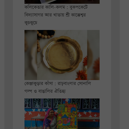
কলিকেতার কালি-কলম : বুকপকেটে
বিদ্যাসাগর আর খাতায় শ্রী কাক্কেশ্বর
কুচকুচে
কেঞ্জাকুড়ার কাঁসা : রাঢ়বাংলার সোনালি
গল্প ও বাঙালির ঐতিহ্য