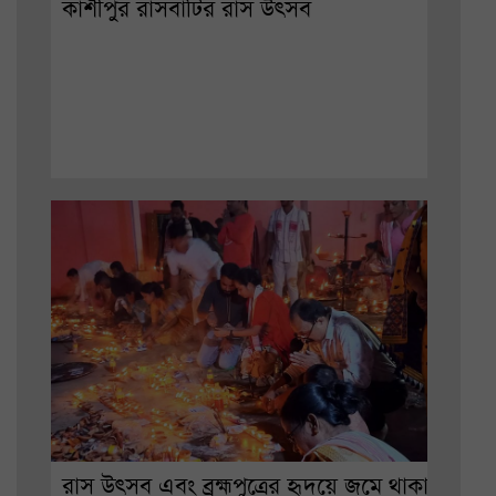
কাশীপুর রাসবাটির রাস উৎসব
রাস উৎসব এবং ব্রহ্মপুত্রের হৃদয়ে জমে থাকা