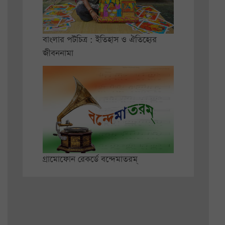
বাংলার পটচিত্র : ইতিহাস ও ঐতিহ্যের
জীবননামা
গ্রামোফোন রেকর্ডে বন্দেমাতরম্