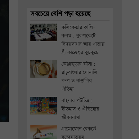
সবচেয়ে বেশি পড়া হয়েছে
কলিকেতার কালি-
কলম : বুকপকেটে
বিদ্যাসাগর আর খাতায়
শ্রী কাক্কেশ্বর কুচকুচে
কেঞ্জাকুড়ার কাঁসা :
রাঢ়বাংলার সোনালি
গল্প ও বাঙালির
ঐতিহ্য
বাংলার পটচিত্র :
ইতিহাস ও ঐতিহ্যের
জীবননামা
গ্রামোফোন রেকর্ডে
বন্দেমাতরম্