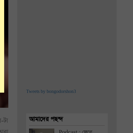
Tweets by bongodorshon3
আমাদের পছন্দ
-টা
ারা
Podcast : ফেলে