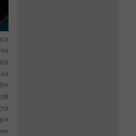
ড়তে
এবার
রিয়ে
’-এর
টাল
রেই
াসের
্লাস
েকথা