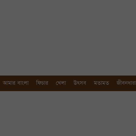
আমার বাংলা
ফিচার
খেলা
উৎসব
মতামত
জীবনধার