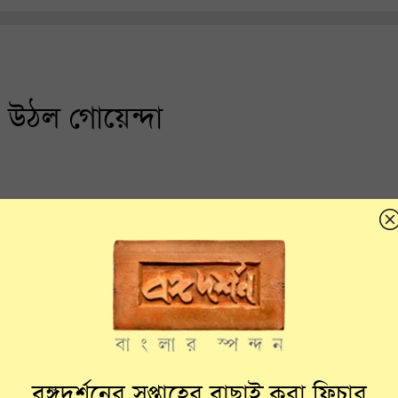
 উঠল গোয়েন্দা
বঙ্গদর্শনের সপ্তাহের বাছাই করা ফিচার