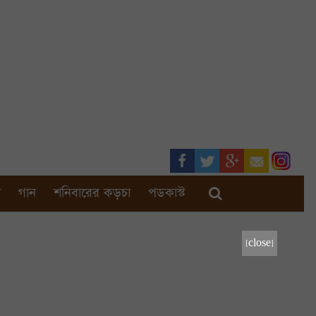
া
গান
শনিবারের কড়চা
পডকাস্ট
[close]