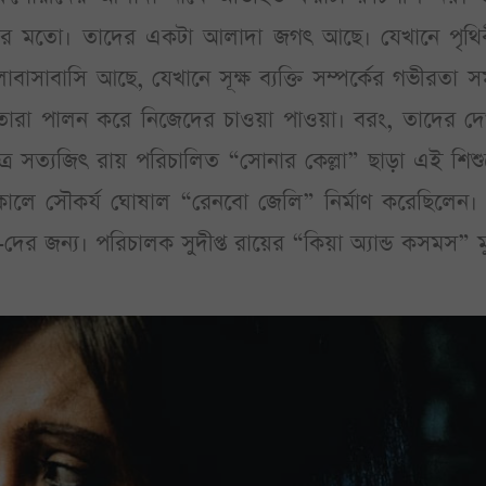
র মতো। তাদের একটা আলাদা জগৎ আছে। যেখানে পৃথিব
বাসাবাসি আছে, যেখানে সূক্ষ ব্যক্তি সম্পর্কের গভীরতা সমু
য়ে, তারা পালন করে নিজেদের চাওয়া পাওয়া। বরং, তাদের দ
্রে সত্যজিৎ রায় পরিচালিত “সোনার কেল্লা” ছাড়া এই শিশ
িককালে সৌকর্য ঘোষাল “রেনবো জেলি” নির্মাণ করেছিলেন
র জন্য। পরিচালক সুদীপ্ত রায়ের “কিয়া অ্যান্ড কসমস” মু