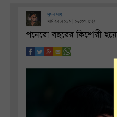
সুমন সাধু
মার্চ ২২.২০১৯ | ০৬:৩৭ দুপুর
পনেরো বছরের কিশোরী হয়ে