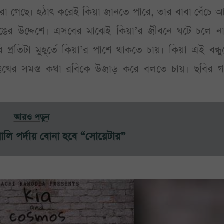
রা গেছে। হঠাৎ করেই কিয়া জানতে পারে, তার বাবা বেঁচে 
ঙের উদ্দেশে। এসবের মাঝেই কিয়া’র জীবনে ঘটে চলে না
 প্রতিটা মুহূর্তে কিয়া’র পাশে থাকতে চায়। কিয়া এই বন্ধুত
খের সমস্ত কথা রবিকে উজাড় করে বলতে চায়। ছবির গল
আরও পড়ুন
োলি পর্দায় বোনা হবে “সোয়েটার”