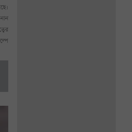
আছে।
নান
্বের
্পে