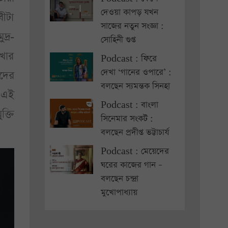
দেওয়া কাপড় যখন
ীটা
সাজের নতুন সংজ্ঞা :
দ্র-
সোহিনী গুপ্ত
েখার
Podcast : ফিরে
দেখা ‘গানের ওপারে’ :
ুদের
বলছেন স্যমন্তক সিনহা
। এই
Podcast : বাংলা
ক্তি
সিনেমার সংকট :
বলছেন প্রদীপ্ত ভট্টাচার্য
Podcast : মেয়েদের
ঘরের কাজের গান –
বলছেন চন্দ্রা
মুখোপাধ্যায়