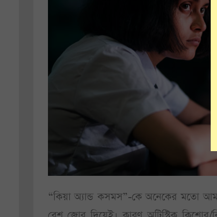
“কিয়া অ্যান্ড কসমস”-কে অনেকের মতো আম
বেশ জোর দিয়েই। কারণ অটিস্টিক কিশোর/ক