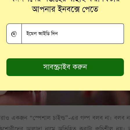
আপনার ইনবক্সে পেতে
@
রাও একজন “স্পেশাল চাইল্ড”-এর গল্প বলব না। বলব না
িশোরীদের আলাদা নামে অভিহিত করাটা রুচিশীল নয়। ত