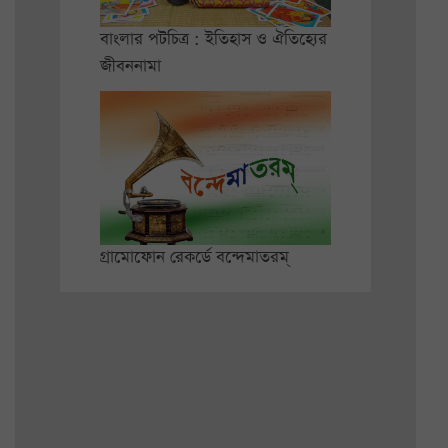
বাংলার পটচিত্র : ইতিহাস ও ঐতিহ্যের
জীবননামা
গ্রামোফোন রেকর্ডে বন্দেমাতরম্