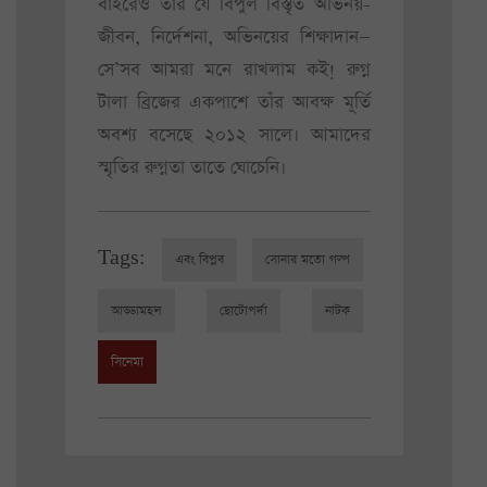
বাইরেও তাঁর যে বিপুল বিস্তৃত অভিনয়-
জীবন, নির্দেশনা, অভিনয়ের শিক্ষাদান—
সে’সব আমরা মনে রাখলাম কই! রুগ্ন
টালা ব্রিজের একপাশে তাঁর আবক্ষ মূর্তি
অবশ্য বসেছে ২০১২ সালে। আমাদের
স্মৃতির রুগ্নতা তাতে ঘোচেনি।
Tags:
এবং বিপ্লব
সোনার মতো গল্প
আড্ডামহল
ছোটোপর্দা
নাটক
সিনেমা