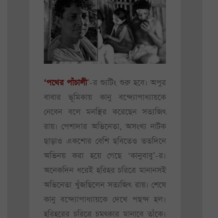
‘পথের পাঁচালী
’-র শ্যুটিং শুরু হবে। অপুর
বাবার ভূমিকায় কানু বন্দ্যোপাধ্যায়কে
নেবেন বলে মনস্থির করেছেন সত্যজিৎ
রায়। পেশাদার অভিনেতা, অসংখ্য নাটক
ছাড়াও একশোর বেশি ছবিতেও ততদিনে
অভিনয় করা হয়ে গেছে ‘কানুবাবু’-র।
অনেকদিন ধরেই হরিহর চরিত্রে মানানসই
অভিনেতা খুঁজছিলেন সত্যজিৎ রায়। শেষে
কানু বন্দ্যোপাধ্যায়কে দেখে পছন্দ হল।
হরিহরের চরিত্রে চমৎকার মানাবে তাঁকে।