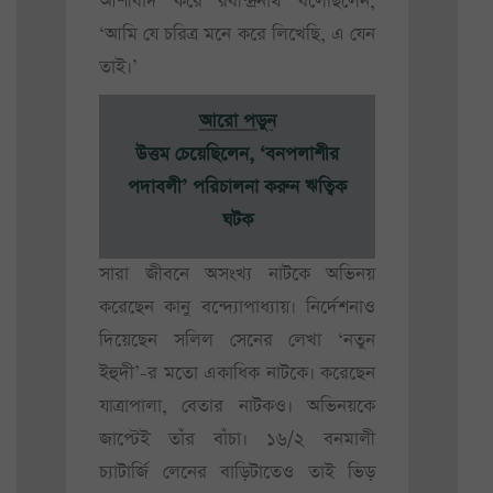
আশীর্বাদ করে রবীন্দ্রনাথ বলেছিলেন,
‘আমি যে চরিত্র মনে করে লিখেছি, এ যেন
তাই।’
আরো পড়ুন
উত্তম চেয়েছিলেন, ‘বনপলাশীর
পদাবলী’ পরিচালনা করুন ঋত্বিক
ঘটক
সারা জীবনে অসংখ্য নাটকে অভিনয়
করেছেন কানু বন্দ্যোপাধ্যায়। নির্দেশনাও
দিয়েছেন সলিল সেনের লেখা ‘নতুন
ইহুদী’-র মতো একাধিক নাটকে। করেছেন
যাত্রাপালা, বেতার নাটকও। অভিনয়কে
জাপ্টেই তাঁর বাঁচা। ১৬/২ বনমালী
চ্যাটার্জি লেনের বাড়িটাতেও তাই ভিড়