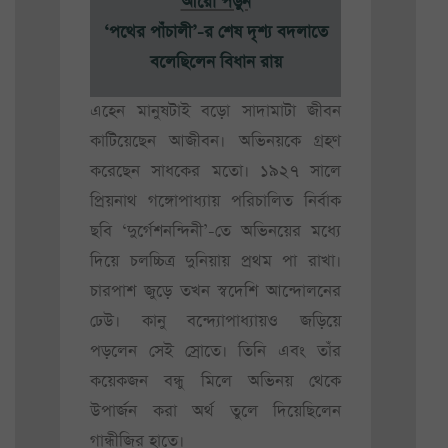
আরো পড়ুন
‘পথের পাঁচালী’-র শেষ দৃশ্য বদলাতে
বলেছিলেন বিধান রায়
এহেন মানুষটাই বড়ো সাদামাটা জীবন
কাটিয়েছেন আজীবন। অভিনয়কে গ্রহণ
করেছেন সাধকের মতো। ১৯২৭ সালে
প্রিয়নাথ গঙ্গোপাধ্যায় পরিচালিত নির্বাক
ছবি ‘দুর্গেশনন্দিনী’-তে অভিনয়ের মধ্যে
দিয়ে চলচ্চিত্র দুনিয়ায় প্রথম পা রাখা।
চারপাশ জুড়ে তখন স্বদেশি আন্দোলনের
ঢেউ। কানু বন্দ্যোপাধ্যায়ও জড়িয়ে
পড়লেন সেই স্রোতে। তিনি এবং তাঁর
কয়েকজন বন্ধু মিলে অভিনয় থেকে
উপার্জন করা অর্থ তুলে দিয়েছিলেন
গান্ধীজির হাতে।