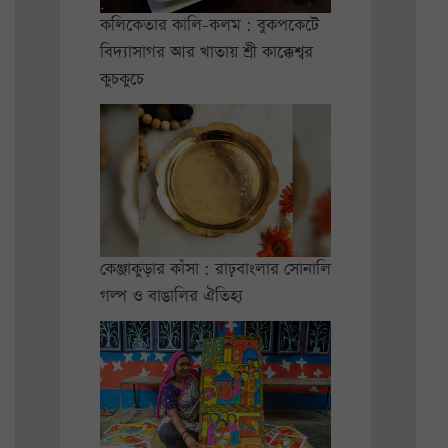
কলিকেতার কালি-কলম : বুকপকেটে
বিদ্যাসাগর আর খাতায় শ্রী কাক্কেশ্বর
কুচকুচে
কেঞ্জাকুড়ার কাঁসা : রাঢ়বাংলার সোনালি
গল্প ও বাঙালির ঐতিহ্য