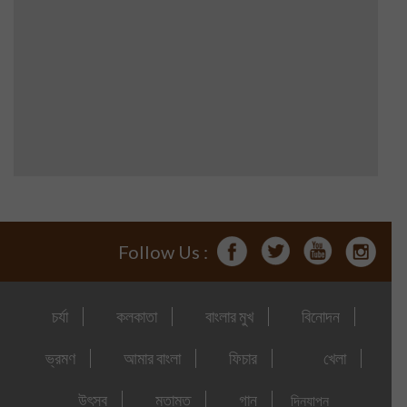
Follow Us :
চর্যা
কলকাতা
বাংলার মুখ
বিনোদন
ভ্রমণ
আমার বাংলা
ফিচার
খেলা
উৎসব
মতামত
গান
দিনযাপন