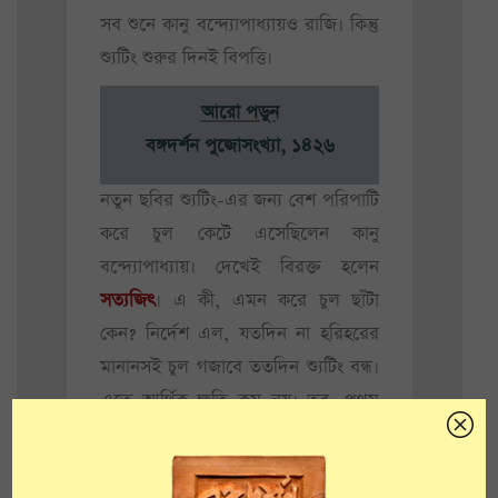
সব শুনে কানু বন্দ্যোপাধ্যায়ও রাজি। কিন্তু
শ্যুটিং শুরুর দিনই বিপত্তি।
আরো পড়ুন
বঙ্গদর্শন পুজোসংখ্যা, ১৪২৬
নতুন ছবির শ্যুটিং-এর জন্য বেশ পরিপাটি
করে চুল কেটে এসেছিলেন কানু
বন্দ্যোপাধ্যায়। দেখেই বিরক্ত হলেন
সত্যজিৎ
। এ কী, এমন করে চুল ছাঁটা
কেন? নির্দেশ এল, যতদিন না হরিহরের
মানানসই চুল গজাবে ততদিন শ্যুটিং বন্ধ।
এতে আর্থিক ক্ষতি কম নয়। তবু, প্রথম
সিনেমা করতে আসা পরিচালকের নির্দেশ
মানতেই হল কানু বন্দ্যোপাধ্যায়কে। আর