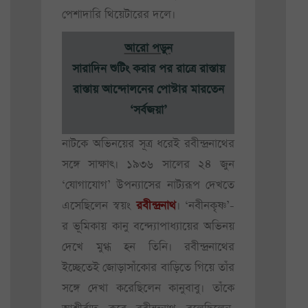
পেশাদারি থিয়েটারের দলে।
আরো পড়ুন
সারাদিন শুটিং করার পর রাত্রে রাস্তায়
রাস্তায় আন্দোলনের পোস্টার মারতেন
‘সর্বজয়া’
নাটকে অভিনয়ের সূত্র ধরেই রবীন্দ্রনাথের
সঙ্গে সাক্ষাৎ। ১৯৩৬ সালের ২৪ জুন
‘যোগাযোগ’ উপন্যাসের নাট্যরূপ দেখতে
এসেছিলেন স্বয়ং
রবীন্দ্রনাথ
। ‘নবীনকৃষ্ণ’-
র ভূমিকায় কানু বন্দ্যোপাধ্যায়ের অভিনয়
দেখে মুগ্ধ হন তিনি। রবীন্দ্রনাথের
ইচ্ছেতেই জোড়াসাঁকোর বাড়িতে গিয়ে তাঁর
সঙ্গে দেখা করেছিলেন কানুবাবু। তাঁকে