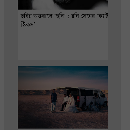
ছবির অন্তরালে ‘ছবি’ : রনি সেনের ‘ক্যাট
স্টিকস’