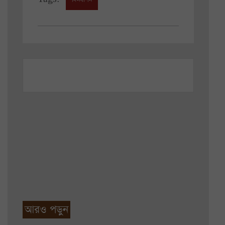
দিনযাপন
আরও পড়ুন