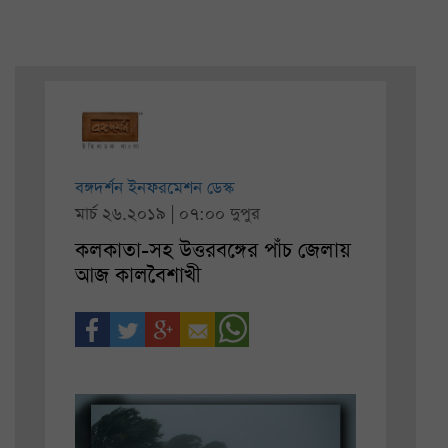
বঙ্গদর্শন ইনফরমেশন ডেস্ক
মার্চ ২৬.২০১৯ | ০৭:০০ দুপুর
কলকাতা-সহ উত্তরবঙ্গের পাঁচ জেলায়
আজ কালবৈশাখী