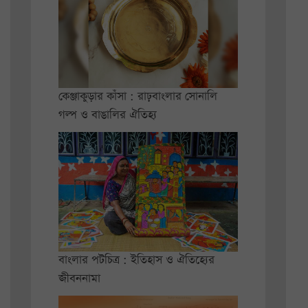
কেঞ্জাকুড়ার কাঁসা : রাঢ়বাংলার সোনালি
গল্প ও বাঙালির ঐতিহ্য
বাংলার পটচিত্র : ইতিহাস ও ঐতিহ্যের
জীবননামা