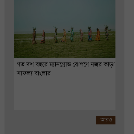
গত দশ বছরে ম্যানগ্রোভ রোপণে নজর কাড়া
সাফল্য বাংলার
আরও