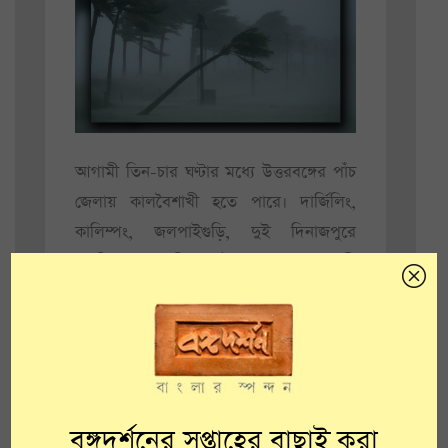
আগামী তিন-চার ঘণ্টার মধ্যে উত্তরবঙ্গের পাঁচ
জেলায় কালবৈশাখী হতে পারে। দার্জিলিং,
কালিম্পং, জলপাইগুড়ি, দুই দিনাজপুরে
বজ্রবিদ্যুৎ–সহ বৃষ্টির পূর্বাভাস রয়েছে। এমনকী
ঘণ্টায় ৫০ কিলোমিটার বেগে বইতে পারে ঝড়।
আগামী ৪৮ ঘন্টায় কলকাতা–সহ দক্ষিণবঙ্গেও
ঝড়বৃষ্টির পূর্বাভাস দেওয়া হয়েছে। বুধবার
বিকেলে ঝড়বৃষ্টির সম্ভাবনা অনেকটাই বেশি।
আলিপুর আবহাওয়া দপ্তর সূত্রে খবর,
বঙ্গদর্শনের সপ্তাহের বাছাই করা