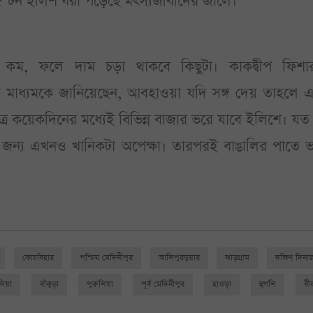
২৫ টন ইলিশ ধরা পড়েছে মৎস্যজীবীদের জালে।
ন কম, ফলে দাম চড়া থাকবে কিছুটা। কাকদ্বীপ ফিশা
 মাধ্যমকে জানিয়েছেন, আবহাওয়া যদি সঙ্গ দেয় তাহলে 
্র কয়েকদিনের মধ্যেই বিভিন্ন বাজার ভরে যাবে ইলিশে। য
ের জন্য এখনও খানিকটা অপেক্ষা। তারপরই বাঙালির পাতে ভ
কোচবিহার
পশ্চিম মেদিনীপুর
আলিপুরদুয়ার
ঝাড়গ্রাম
দক্ষিণ দিনা
দিয়া
বাঁকুড়া
পুরুলিয়া
পূর্ব মেদিনীপুর
হাওড়া
হুগলি
বী