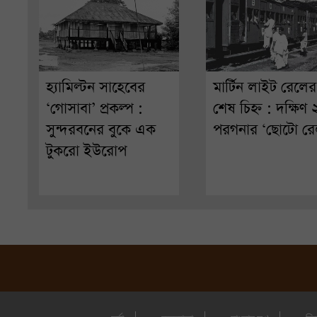
হ্যামিল্টন সাহেবের
মার্টিন লাইট রেলের
‘গোসাবা’ প্রকল্প :
শেষ চিহ্ন : দক্ষিণ
সুন্দরবনের বুকে এক
পরগনার ‘ছোটো রে
টুকরো ইউরোপ