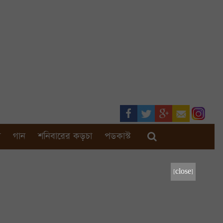
া
গান
শনিবারের কড়চা
পডকাস্ট
[close]