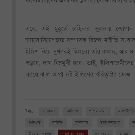
মৎস্যজীবীদের একাধিক ট্রলার। সোমবার প্রায় 
তবে, এই মুহূর্তে চাহিদার তুলনায় জোগা
অ্যাসোসিয়েশনের সম্পাদক বিজন মাইতি সংবাদ
ইলিশ নিয়ে সুখবরই মিলবে। তাঁর কথায়, আর মাত
পড়বে, দাম নিম্নমুখী হবে। তাই, ইলিশপ্রেমীদ
সরষে ঝাল-ভাপা-দই ইলিশের পরিতৃপ্তির ভোজ।
Tags:
বাংলাদেশ
কালিম্পং
পশ্চিম বর্ধমান
জলপাইগুড়ি
শিলিগুড়ি
দার্জিলিং
মুর্শিদাবাদ
উত্তর দিনাজপুর
ন
উত্তর ২৪ পরগণা
দক্ষিণ ২৪ পরগনা
পূর্ব বর্ধমান
মালদা