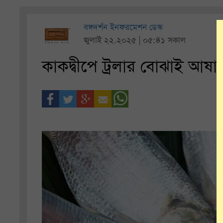
বঙ্গদর্শন ইনফরমেশন ডেস্ক
জুলাই ২২.২০২৫ | ০৫:৪১ সকাল
কাকদ্বীপে ট্রলার বোঝাই আষা