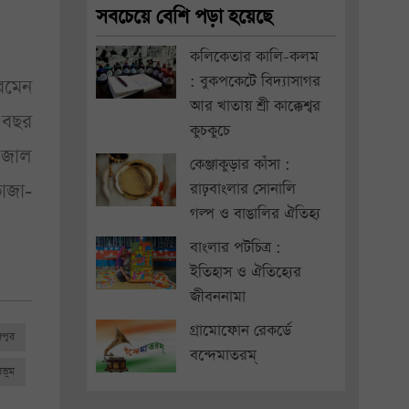
সবচেয়ে বেশি পড়া হয়েছে
কলিকেতার কালি-কলম
: বুকপকেটে বিদ্যাসাগর
রমেন
আর খাতায় শ্রী কাক্কেশ্বর
এবছর
কুচকুচে
ত জাল
কেঞ্জাকুড়ার কাঁসা :
াজা-
রাঢ়বাংলার সোনালি
গল্প ও বাঙালির ঐতিহ্য
বাংলার পটচিত্র :
ইতিহাস ও ঐতিহ্যের
জীবননামা
গ্রামোফোন রেকর্ডে
জপুর
বন্দেমাতরম্
রভূম