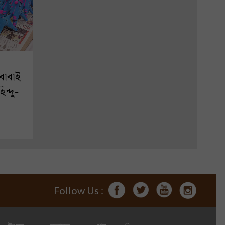
বাবাই
িন্দু-
Follow Us :