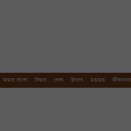
আমার বাংলা
ফিচার
খেলা
উৎসব
মতামত
জীবনধার