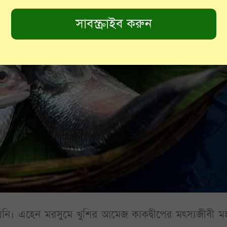
য়নি। এহেন মরসুমে খুশির আমেজ কাকদ্বীপের মৎস্যজীবী ম