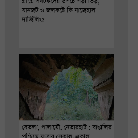
গ্রীষ্মে পর্যটকদের উপচে পড়া ভিড়,
যানজট ও জলকষ্টে কি নাজেহাল
দার্জিলিং?
বেতলা, পালামৌ, নেতারহাট : বাঙালির
পশ্চিমে যাত্রার সেকাল-একাল