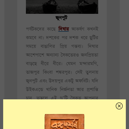
জুনপুট
পর্যটকদের কাছে
দিঘার
আকর্ষণ কখনই
কমবে না। দশকের পর দশক ধরে ছুটির
সময়ে বাঙালির প্রিয় গন্তব্য। দিঘার
আশেপাশে অন্যান্য সৈকতেরও জনপ্রিয়তা
বাড়ছে ধীরে ধীরে। যেমন মন্দারমণি,
তাজপুর কিংবা শঙ্করপুর। সেই তুলনায়
জুনপুট এবং উদয়পুর একটু অফবিট। যদি
উইকএন্ডে খানিক নির্জনতা আর প্রশান্তি
চান, তাহলে এই দু’টি সৈকত আপনার
আদর্শ ডেস্টিনেশন।