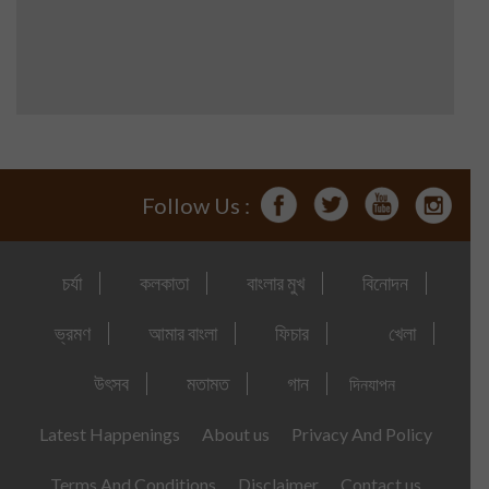
Follow Us :
চর্যা
কলকাতা
বাংলার মুখ
বিনোদন
ভ্রমণ
আমার বাংলা
ফিচার
খেলা
উৎসব
মতামত
গান
দিনযাপন
Latest Happenings
About us
Privacy And Policy
Terms And Conditions
Disclaimer
Contact us