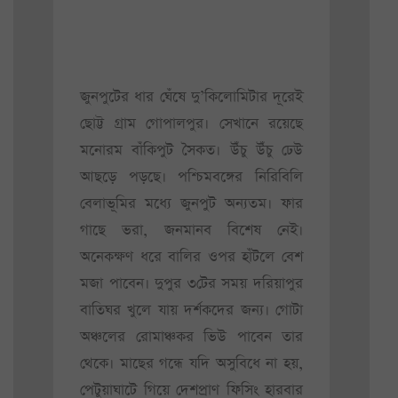
জুনপুটের ধার ঘেঁষে দু’কিলোমিটার দূরেই
ছোট্ট গ্রাম গোপালপুর। সেখানে রয়েছে
মনোরম বাঁকিপুট সৈকত। উঁচু উঁচু ঢেউ
আছড়ে পড়ছে। পশ্চিমবঙ্গের নিরিবিলি
বেলাভূমির মধ্যে জুনপুট অন্যতম। ফার
গাছে ভরা, জনমানব বিশেষ নেই।
অনেকক্ষণ ধরে বালির ওপর হাঁটলে বেশ
মজা পাবেন। দুপুর ৩টের সময় দরিয়াপুর
বাতিঘর খুলে যায় দর্শকদের জন্য। গোটা
অঞ্চলের রোমাঞ্চকর ভিউ পাবেন তার
থেকে। মাছের গন্ধে যদি অসুবিধে না হয়,
পেটুয়াঘাটে গিয়ে দেশপ্রাণ ফিসিং হারবার