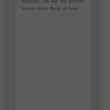
কিলোমিটার। নিউ দিঘা আর তালসারির
মাঝখানে ওড়িশার সীমান্তে এই সৈকত।