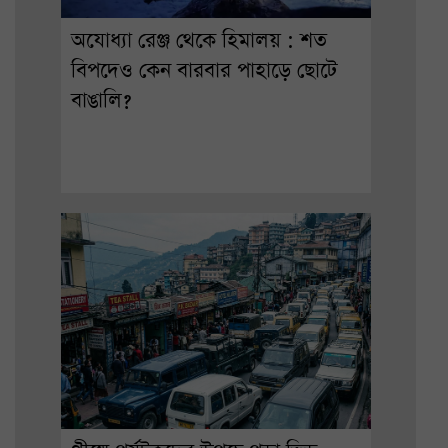
অযোধ্যা রেঞ্জ থেকে হিমালয় : শত
বিপদেও কেন বারবার পাহাড়ে ছোটে
বাঙালি?