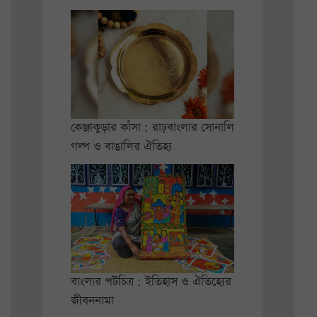
কেঞ্জাকুড়ার কাঁসা : রাঢ়বাংলার সোনালি
গল্প ও বাঙালির ঐতিহ্য
বাংলার পটচিত্র : ইতিহাস ও ঐতিহ্যের
জীবননামা