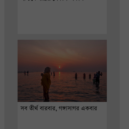
সব তীর্থ বারবার, গঙ্গাসাগর একবার