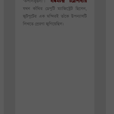
‘কপালকুণ্ডলা’।
বঙ্কিমচন্দ্র চট্টোপাধ্যায়
যখন কাঁথির ডেপুটি ম্যাজিস্ট্রেট ছিলেন,
জুটপুটের এক মন্দিরই তাঁকে উপন্যাসটি
লিখতে প্রেরণা জুগিয়েছিল।