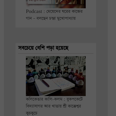
Podcast : মেয়েদের ঘরের কাজের
গান – বলছেন চন্দ্রা মুখোপাধ্যায়
সবচেয়ে বেশি পড়া হয়েছে
কলিকেতার কালি-কলম : বুকপকেটে
বিদ্যাসাগর আর খাতায় শ্রী কাক্কেশ্বর
কুচকুচে