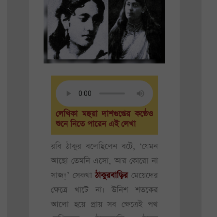
লেখিকা মহুয়া দাশগুপ্তের কণ্ঠেও
শুনে নিতে পারেন এই লেখা
রবি ঠাকুর বলেছিলেন বটে, ‘যেমন
আছো তেমনি এসো, আর কোরো না
সাজ!’ সেকথা
ঠাকুরবাড়ির
মেয়েদের
ক্ষেত্রে খাটে না। উনিশ শতকের
আলো হয়ে প্রায় সব ক্ষেত্রেই পথ