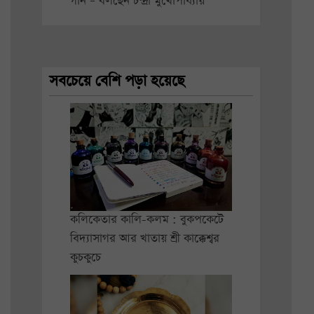
গান – বলছেন চন্দ্রা মুখোপাধ্যায়
সবচেয়ে বেশি পড়া হয়েছে
কলিকেতার কালি-কলম : বুকপকেটে
বিদ্যাসাগর আর খাতায় শ্রী কাক্কেশ্বর
কুচকুচে