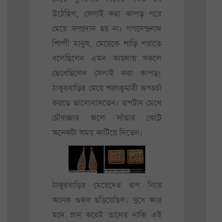
উঠেছিল, সেলাই করা কাপড় পরে
মেয়ে সম্প্রদান হয় না। গগনেন্দ্রনাথ
শিল্পী মানুষ, মেয়েকে শাড়ি পরাতে
বলেছিলেন এমন কায়দায় সকলে
ভেবেছিলেন সেলাই করা কাপড়!
ঠাকুরবাড়ির মেয়ে শরৎকুমারী রূপচর্চা
করতে ভালোবাসতেন। রূপটান মেখে
চৌবাচ্চার জলে সাঁতার কেটে
অনেকটা সময় কাটিয়ে দিতেন।
ঠাকুরবাড়ির মেয়েদের রূপ নিয়ে
অনেক গুজব ছড়িয়েছিল। দুধে আর
মদে স্নান করেই তাদের নাকি এই