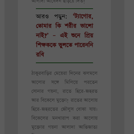
আলাদা আবেদন ছড়িয়ে দিত!
আরও পড়ুন:
‘ট্যাগোর,
তোমার কি শরীর ভালো
নাই?’ – এই শুনে প্রিয়
শিক্ষককে ভুলতে পারেননি
রবি
ঠাকুরবাড়ির মেয়েরা দিনের ঝলমলে
আলোর সঙ্গে মিলিয়ে পরতেন
সোনার গয়না, রাতে হিরে-জহরত
আর বিকেলে মুক্তো! রাতের আলোয়
হিরে-জহরতের জৌলুস বোঝা যায়।
বিকেলের মনখারাপ করা আলোয়
মুক্তোর গয়না আলাদা আভিজাত্য