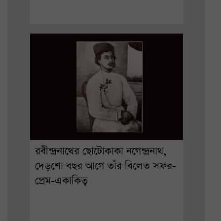
রবীন্দ্রনাথের ছোটোকাকা নগেন্দ্রনাথ,
দেড়শো বছর আগে তাঁর বিলেত সফর-
প্রেম-একাকিত্ব