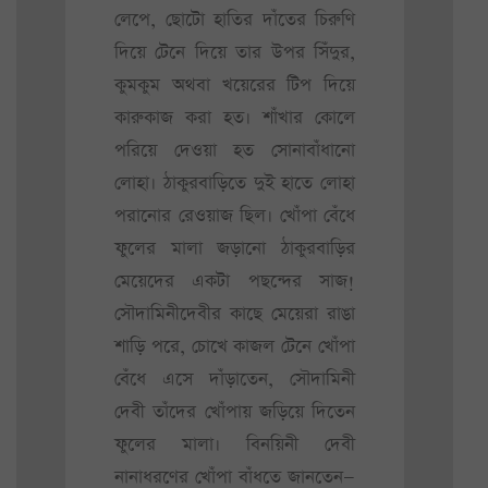
লেপে, ছোটো হাতির দাঁতের চিরুণি
দিয়ে টেনে দিয়ে তার উপর সিঁদুর,
কুমকুম অথবা খয়েরের টিপ দিয়ে
কারুকাজ করা হত। শাঁখার কোলে
পরিয়ে দেওয়া হত সোনাবাঁধানো
লোহা। ঠাকুরবাড়িতে দুই হাতে লোহা
পরানোর রেওয়াজ ছিল। খোঁপা বেঁধে
ফুলের মালা জড়ানো ঠাকুরবাড়ির
মেয়েদের একটা পছন্দের সাজ!
সৌদামিনীদেবীর কাছে মেয়েরা রাঙা
শাড়ি পরে, চোখে কাজল টেনে খোঁপা
বেঁধে এসে দাঁড়াতেন, সৌদামিনী
দেবী তাঁদের খোঁপায় জড়িয়ে দিতেন
ফুলের মালা। বিনয়িনী দেবী
নানাধরণের খোঁপা বাঁধতে জানতেন—