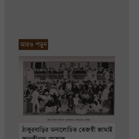
আরও পড়ুন
ঠাকুরবাড়ির অনালোচিত তেজস্বী জামাই