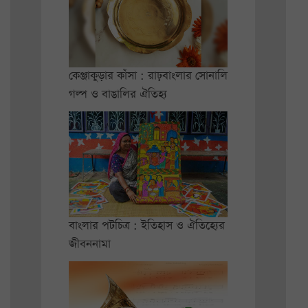
কেঞ্জাকুড়ার কাঁসা : রাঢ়বাংলার সোনালি
গল্প ও বাঙালির ঐতিহ্য
বাংলার পটচিত্র : ইতিহাস ও ঐতিহ্যের
জীবননামা