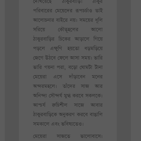
দেখিয়েছে ঠাকুরবাড়ি। ঠাকুর
পরিবারের মেয়েদের রূপচর্চাও তাই
আলোচনার বাইরে নয়। সময়ের ধূলি
সরিয়ে কৌতূহলের আলো
ঠাকুরবাড়ির চিকের আড়ালে গিয়ে
পড়লে এক্ষুণি হয়তো ধড়মড়িয়ে
জেগে উঠবে ফেলে আসা সময়। ভারি
ভারি গয়না পরা, বড়ো ঘোমটা টানা
মেয়েরা এসে দাঁড়াবেন মনের
অন্দরমহলে। তাঁদের সাজ আর
অনিন্দ্য সৌন্দর্য মুগ্ধ করবে সকলকে।
আশ্চর্য রুচিশীল সাজে আবার
ঠাকুরবাড়িকে অনুকরণ করবে বাঙালি
সমকালে এবং ভবিষ্যতেও।
মেয়েরা সাজতে ভালোবাসে।