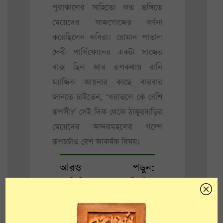
পুরাকালের সাহিত্যে কত ভঙ্গিতে
মেয়েদের সাজগোজের বর্ণনা
করেছিলেন কবিরা। রোমান পাতাল
দেবী পার্সিফোনের একটা সাজের
বাক্স ছিল আর রূপকথায় রানি
ম্যাজিক আয়নার কাছে বারবার
জানতে চাইতেন, ‘ধরাতলে কে বেশি
রূপসী?’ সেই দিক থেকে ঠাকুরবাড়ির
মেয়েদের অন্দরমহলের গল্পে
রূপচর্চাও বেশ আকর্ষক বিষয়।
আরও পড়ুন:
শান্তিনিকেতন নির্মাণে
নিজের গয়না বিক্রি করে
অর্থের জোগান দিয়েছিলেন