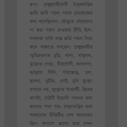
রূপ! প্রফুল্লময়ীদেবী ঠাকুরবাড়ির
ভারি ভারি গয়না পরার রেওয়াজের
কথা বলেছিলেন। যৌতুকে বৌয়েদের
গা ভরা গয়না দেওয়ার রীতি ছিল।
ননদেরা নাকি বাক্স ভর্তি গয়না নিয়ে
কনে সাজাতে বসতেন। প্রফুল্লময়ীর
স্মৃতিচারণায় চুড়ি, বালা, বাজুবন্ধ,
মুক্তোর গোছা, বীরবৌলী, কানবালা,
জড়োয়া সিঁথি, পাঁয়জোড়, মল,
ছানলা, চুটকি, গোট, চুনি মুক্তো
বসানো নথ, মুক্তোর সাতনটি, হিরের
ঝাপটা, বাউটি ইত্যাদি গয়নার কথা
জানতে পারা যায়। ঠাকুরবাড়ির কনে
সাজানোর রীতিটিও বেশ অন্যরকম
ছিল। কপালে ভালো করে চন্দন