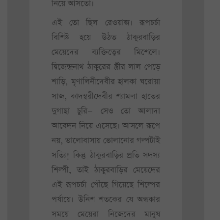
নিয়ে আসতো।
এই তো ছিল রেওয়াজ। রূপচর্চা
বিশিষ্ট হয়ে উঠত ঠাকুরবাড়ির
মেয়েদের ব্যক্তিত্বের মিশেলে।
দ্বিজেন্দ্রনাথ ঠাকুরের স্ত্রীর লাল পেড়ে
শাড়ি, মৃণালিনীদেবীর হালকা ঘরোয়া
সাজ, কাদম্বরীদেবীর শ্যামলা হাতের
দুগাছা চুরি— সেও তো আলাদা
আবেদন নিয়ে এসেছে। আসলে রূপে
নয়, ভালোবাসায় ভোলানোর গল্পটাই
সত্যি! কিন্তু ঠাকুরবাড়ির প্রতি সদস্য
শিল্পী, তাই ঠাকুরবাড়ির মেয়েদের
এই রূপচর্চা পৌঁছে গিয়েছে শিল্পের
পর্যায়ে। উনিশ শতকের যে অন্ধকার
সময়ে মেয়েরা নিজেদের মানুষ