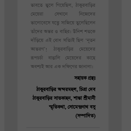
ভাবতে ভুলে গিয়েছিল, ঠাকুরবাড়ির
মেয়েরা সেখানে নিজেদের
ভালোবেসে যত্নে সাজিয়ে তুলেছিলেন
তাঁদের অন্তর ও বাহির। উনিশ শতকে
দাঁড়িয়ে এই বোধ সত্যিই ছিল ‘নূতন
আভরণ’! ঠাকুরবাড়ির মেয়েদের
রূপচর্চা বাঙালি মেয়েদের কাছে
অবশ্যই আর এক দক্ষিণের জানালা।
সহায়ক গ্রন্থঃ
ঠাকুরবাড়ির অন্দরমহল, চিত্রা দেব
ঠাকুরবাড়ির সাতকাহন, শান্তা শ্রীমানী
স্মৃতিকথা, সোমেন্দ্রনাথ বসু
(সম্পাদিত)