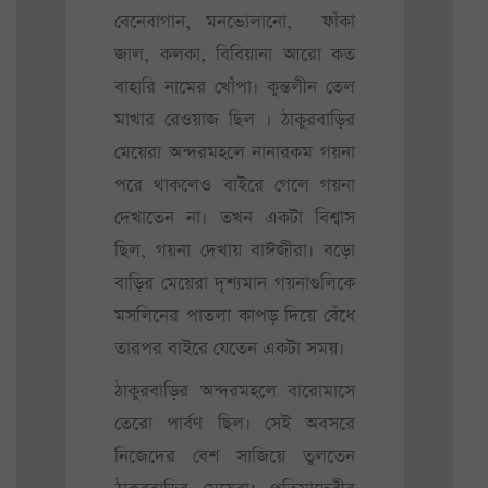
বেনেবাগান, মনভোলানো, ফাঁকা
জাল, কলকা, বিবিয়ানা আরো কত
বাহারি নামের খোঁপা। কুন্তলীন তেল
মাখার রেওয়াজ ছিল । ঠাকুরবাড়ির
মেয়েরা অন্দরমহলে নানারকম গয়না
পরে থাকলেও বাইরে গেলে গয়না
দেখাতেন না। তখন একটা বিশ্বাস
ছিল, গয়না দেখায় বাঈজীরা। বড়ো
বাড়ির মেয়েরা দৃশ্যমান গয়নাগুলিকে
মসলিনের পাতলা কাপড় দিয়ে বেঁধে
তারপর বাইরে যেতেন একটা সময়।
ঠাকুরবাড়ির অন্দরমহলে বারোমাসে
তেরো পার্বণ ছিল। সেই অবসরে
নিজেদের বেশ সাজিয়ে তুলতেন