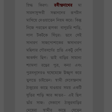
স্নিগ্ধ কিরণ।
রবীন্দ্রনাথের
মা
সারদাসুন্দরী সন্তানদের রূপটান
মাখিয়ে দেওয়াতেন নিয়ম করে। কিন্তু
নিজে পরতেন হালকা বালুচরি শাড়ি,
লাল টকটকে সিঁদুর। তবে সেই
সাধারণ সাজপোশাকের অসাধারণ
মহিলার গৌরবর্ণের প্রতি একটু বেশি
আকর্ষণ ছিল। তাই বাড়ির সামান্য
শ্যামলা রঙের পুত্র, কন্যা এবং
পুত্রবধূদেরও ঘষেমেজে উজ্জ্বল করে
তুলতে চাইতেন। স্বামী দেবেন্দ্রনাথ
ঠাকুরের কাছে যাওয়ার সময় একটি
সুতির শাড়ি আর আতর— এই ছিল
তাঁর সাজ। সেকালে ঠাকুরবাড়ির
মেয়েরা স্বামীর কাছে যেতেন