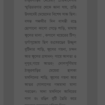
ঠাকুরবাড়ির মেয়েরা! প্রতিমাদেবীর
স্মৃতিচারণার থেকে জানা যায়, প্রতি
উৎসবেই মেয়েদের বিশেষ সাজ ছিল।
বসন্ত পঞ্চমীর দিন বাসন্তী রঙে
ছোপানো কালো পেড়ে শাড়ি, মাথায়
ফুলের মালা , কপালে খয়েরের টিপ!
দুর্গাপুজোয় ছিল রংবেরঙের উজ্জ্বল
বুটিদার শাড়ি, ফুলের গয়না, চন্দন
আর ফুলের প্রসাধন! পায়ে আলতা ও
নূপুর,গায়ে আতর! দোলপূর্ণিমায়
ঠাকুরবাড়ির মেয়েরা হালকা
মসলিনের শাড়ি, ফুলের গয়না আর
আতর গোলাপের গন্ধমাখা মালা
পরতেন। সাদা মসলিনে আবিরের
লাল রং রঙিন বুটি তৈরি করে