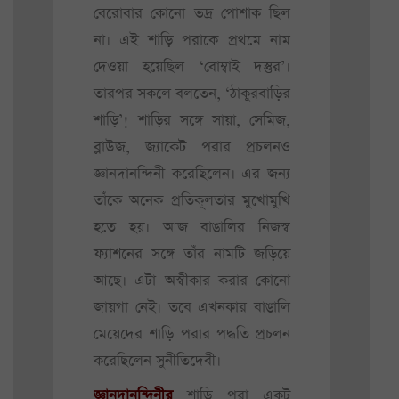
বেরোবার কোনো ভদ্র পোশাক ছিল
না। এই শাড়ি পরাকে প্রথমে নাম
দেওয়া হয়েছিল ‘বোম্বাই দস্তুর’।
তারপর সকলে বলতেন, ‘ঠাকুরবাড়ির
শাড়ি’! শাড়ির সঙ্গে সায়া, সেমিজ,
ব্লাউজ, জ্যাকেট পরার প্রচলনও
জ্ঞানদানন্দিনী করেছিলেন। এর জন্য
তাঁকে অনেক প্রতিকূলতার মুখোমুখি
হতে হয়। আজ বাঙালির নিজস্ব
ফ্যাশনের সঙ্গে তাঁর নামটি জড়িয়ে
আছে। এটা অস্বীকার করার কোনো
জায়গা নেই। তবে এখনকার বাঙালি
মেয়েদের শাড়ি পরার পদ্ধতি প্রচলন
করেছিলেন সুনীতিদেবী।
জ্ঞানদানন্দিনীর
শাড়ি পরা একটু