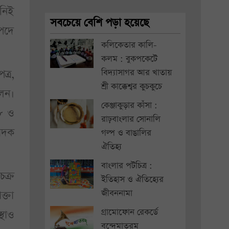
িনিই
সবচেয়ে বেশি পড়া হয়েছে
 পদে
কলিকেতার কালি-
কলম : বুকপকেটে
বিদ্যাসাগর আর খাতায়
ত্র,
শ্রী কাক্কেশ্বর কুচকুচে
লেন।
কেঞ্জাকুড়ার কাঁসা :
২৮ ও
রাঢ়বাংলার সোনালি
পাদক
গল্প ও বাঙালির
ঐতিহ্য
বাংলার পটচিত্র :
চক্র
ইতিহাস ও ঐতিহ্যের
জীবননামা
ক্তা
গ্রামোফোন রেকর্ডে
্থাও
বন্দেমাতরম্