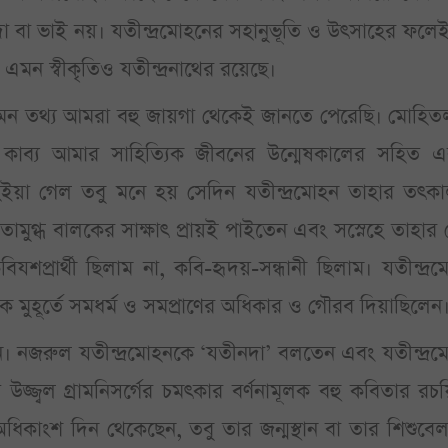
া বা ভাই নয়। যতীন্দ্রমোহনের সহানুভূতি ও উৎসাহের ফলে
মন স্বীকৃতিও যতীন্দ্রনাথের রয়েছে।
 এমন তথ্য আমরা বহু জায়গা থেকেই জানতে পেরেছি। মোহি
র কাব্য আমার সাহিত্যিক জীবনের উন্মেষকালের সহিত এ
ইয়া গেল তবু মনে হয় সেদিন যতীন্দ্রমোহন তাহার তৎকা
ামুগ্ধ বালকের সাক্ষাৎ প্রায়ই পাইতেন এবং সস্নেহে তাহার
প্রার্থী ছিলাম না, কবি-হৃদয়-সন্ধানী ছিলাম। যতীন্দ্র
মুহূর্তে সমধর্ম ও সমপ্রাণের অধিকার ও গৌরব দিয়াছিলেন।
ন। নজরুল যতীন্দ্রমোহনকে ‘যতীনদা’ বলতেন এবং যতীন্দ্র
জ্জ্বল গ্রামনিসর্গের চমৎকার বর্ণনামূলক বহু কবিতার রচ
অধিকাংশ দিন থেকেছেন, তবু তার জন্মস্থান বা তার শিশুবে