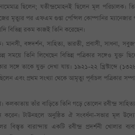
 নামেমাত্র ছিলেন; যতীন্দ্রমোহনই ছিলেন মূল পরিচালক। ত
জের মৃত্যুর পর এফএম গুপ্তা পেন্সিল কোম্পানির ম্যানেজার
াদি বিভিন্ন রকম কাজই তিনি করেছেন।
নসী, বঙ্গদর্শন, সাহিত্য, ভারতী, প্রবাসী, সাধনা, সবুজপ
িভিন্ন সময়ে তিনি লিখেছেন বিভিন্ন পত্রিকার সঙ্গেও যুক্ত ছি
ত্রিকার সঙ্গে তাকে যুক্ত দেখা যায়। ১৯২১-২২ খ্রিস্টাব্দে (১৩
িলেন এবং প্রথম সংখ্যা থেকে আমৃত্যু পূর্বাচল পত্রিকার সম্
মণি। কলকাতায় তাঁর বাড়িতে তিনি গড়ে তোলেন রবীন্দ্র সাহিত্য
 করেন। টাউনহলে অনুষ্ঠিত ঐ সংবর্ধনা-সভার মূল উদ্যো
িস্তৃত বারান্দায় একটি রবীন্দ্র প্রদর্শনী খোলার ব্যবস