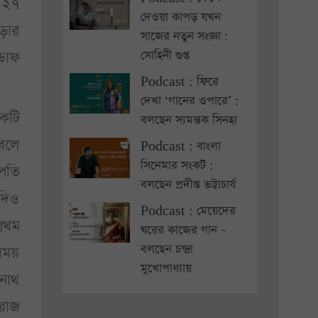
 ২৭
দেওয়া কাপড় যখন
গড়ার
সাজের নতুন সংজ্ঞা :
সোহিনী গুপ্ত
 ডাফ
Podcast : ফিরে
দেখা ‘গানের ওপারে’ :
একটি
বলছেন স্যমন্তক সিনহা
 বলে
Podcast : বাংলা
সিনেমার সংকট :
জপতি
বলছেন প্রদীপ্ত ভট্টাচার্য
যদিও
Podcast : মেয়েদের
্রথম
ঘরের কাজের গান –
বলছেন চন্দ্রা
 সময়
মুখোপাধ্যায়
নাথ
ারাজ