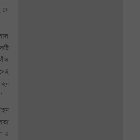
ই যে
তলাল
কটি
লীন
 সেই
মোহন
’
মোহন
য়িতা
লা ও