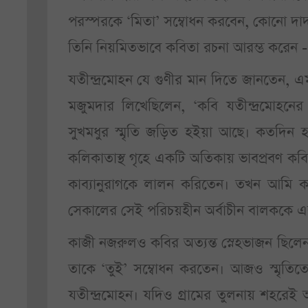
পরস্পরকে ‘মিতা’ সম্বোধন করবেন, কোনো দাদ
তিনি নিয়মিতভাবে কবিতা রচনা আরম্ভ করেন - এ
যতীন্দ্রমোহন যে গুণীর মান দিতে জানতেন,
মজুমদার লিখেছিলেন, ‘কবি যতীন্দ্রমোহনে
সুখমধুর স্মৃতি জড়িত হইয়া আছে। কতদিন হ
কলিকাতাস্থ গৃহে একটি অতিকায় ভাবপ্রবণ কবিত
কাব্যানুরাগকে লালন করিতেন। তখন আমি কবিযশ
সেকালের সেই পরিচয়হীন অর্বাচীন বালককে এক 
কাজী নজরুলও কবির অত্যন্ত স্নেহভাজন ছিলে
তাকে ‘তুই’ সম্বোধন করতেন। আজও স্মৃতিতে উ
যতীন্দ্রমোহন। যদিও গ্রামের তুলনায় শহরেই 