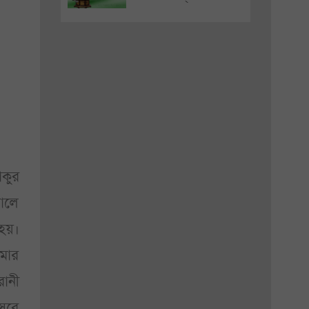
াকুর
ালে
 হয়।
ুমার
রানী
সরে