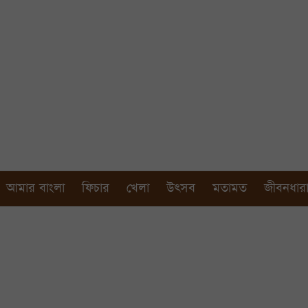
আমার বাংলা
ফিচার
খেলা
উৎসব
মতামত
জীবনধার