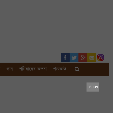
া
গান
শনিবারের কড়চা
পডকাস্ট
[close]