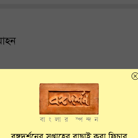
মোহন
বঙ্গদর্শনের সপ্তাহের বাছাই করা ফিচার