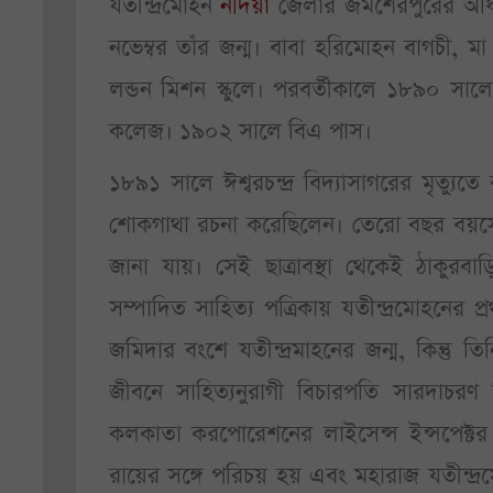
যতীন্দ্রমোহন
নদিয়া
জেলার জমশেরপুরের অধিব
নভেম্বর তাঁর জন্ম। বাবা হরিমোহন বাগচী, মা
লন্ডন মিশন স্কুলে। পরবর্তীকালে ১৮৯০ সালে
কলেজ। ১৯০২ সালে বিএ পাস।
১৮৯১ সালে ঈশ্বরচন্দ্র বিদ্যাসাগরের মৃত্য
শোকগাথা রচনা করেছিলেন। তেরো বছর বয়সে ল
জানা যায়। সেই ছাত্রাবস্থা থেকেই ঠাকুরবাড়
সম্পাদিত সাহিত্য পত্রিকায় যতীন্দ্রমোহনে
জমিদার বংশে যতীন্দ্রমাহনের জন্ম, কিন্তু ত
জীবনে সাহিত্যনুরাগী বিচারপতি সারদাচরণ 
কলকাতা করপোরেশনের লাইসেন্স ইন্সপেক্টর 
রায়ের সঙ্গে পরিচয় হয় এবং মহারাজ যতীন্দ্র