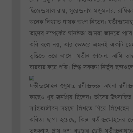
দ্বিজেন্দ্রলাল রায়, সুরেন্দ্রনাথ মজুমদার, রাধিক
অনেক বিখ্যাত গায়ক অংশ নিতেন। যতীন্দ্রমোহন শ
তাদের সম্পর্কের ঘনিষ্ঠতা আমরা জানতে পারি
কবি বলে নয়, তার ভেতরে এমনই একটি স্নেহ-
তৃপ্তিতে ভরে আসে। যতীন জানেন, আমি তা
বারবার করে পড়ি। স্নিগ্ধ সকরুণ নির্ভূল ছন্
যতীন্দ্রমোহন শুধুমাত্র রবীন্দ্রভক্ত অথবা রব
কাছেও খুব জনপ্রিয় ছিলেন। তাঁদের উৎসাহিত ক
সাহিত্যজীবন সম্বন্ধে লিখতে গিয়ে লিখেছেন-
কবিতা ছাপা হয়েছে, কিন্তু যতীন্দ্রমোহনে
তৎক্ষণাৎ প্রায় দশ বছরের ছোট যতীন্দ্রনা