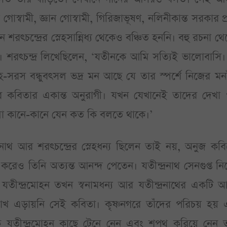
্য গোস্বামী, জ্ঞান গোস্বামী, গিরিজাভূষণ, নলিনীকান্ত সরকার প্
রৎচন্দ্রের স্নেহসান্নিধ্য থেকেও বঞ্চিত হননি। বহু রচনা থ
। শরৎচন্দ্র লিখেছিলেন, ‘যতীনকে আমি সত্যিই ভালোবাসি। 
সরস বন্ধুবৎসল ভদ্র মন আছে যে তার স্পর্শে নিজের মন
র কবিতার একান্ত অনুরাগী। যখন যেখানেই তাদের দেখা 
দগুলো কানে-কানে যেন কত কি বলতে থাকে।’
ীন্দ্রনাথ আর শরৎচন্দ্রের স্নেহধন্য ছিলেন তাই নয়, অনুজ কব
রেও তিনি অত্যন্ত আনন্দ পেতেন। যতীন্দ্রনাথ সেনগুপ্ত ন
 যতীন্দ্রমোহন তখন স্বনামধন্য আর যতীন্দ্রনাথের একটি 
র চোখ এড়ায়নি সেই কবিতা। কৃষ্ণনগরে তাঁদের পরিচয় হয়
থকে যতীন্দ্রমোহন কাছে টেনে নেন এবং শপথ করিয়ে নেন 