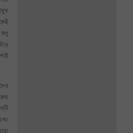
রমুখ
েকেই
শুধু
টাও
পাই
িদের
িজের
আধটি
 এবং
তারা