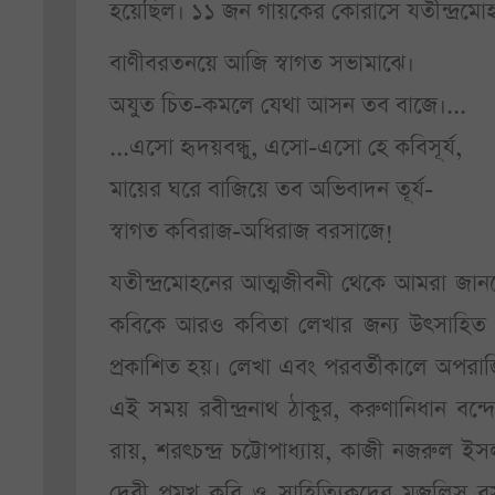
হয়েছিল। ১১ জন গায়কের কোরাসে যতীন্দ্রমোহ
বাণীবরতনয়ে আজি স্বাগত সভামাঝে।
অযুত চিত-কমলে যেথা আসন তব বাজে।...
...এসো হৃদয়বন্ধু, এসো-এসো হে কবিসূর্য,
মায়ের ঘরে বাজিয়ে তব অভিবাদন তূর্য-
স্বাগত কবিরাজ-অধিরাজ বরসাজে!
যতীন্দ্রমোহনের আত্মজীবনী থেকে আমরা জানতে
কবিকে আরও কবিতা লেখার জন্য উৎসাহিত 
প্রকাশিত হয়। লেখা এবং পরবর্তীকালে অপরাজি
এই সময় রবীন্দ্রনাথ ঠাকুর, করুণানিধান বন্দোপা
রায়, শরৎচন্দ্র চট্টোপাধ্যায়, কাজী নজরুল ইসলা
দেবী প্রমুখ কবি ও সাহিত্যিকদের মজলি