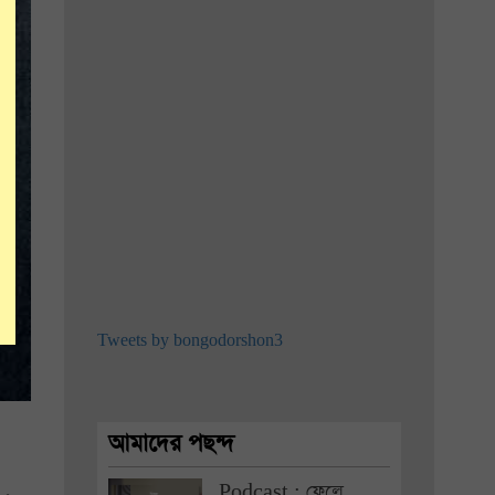
Tweets by bongodorshon3
আমাদের পছন্দ
Podcast : ফেলে