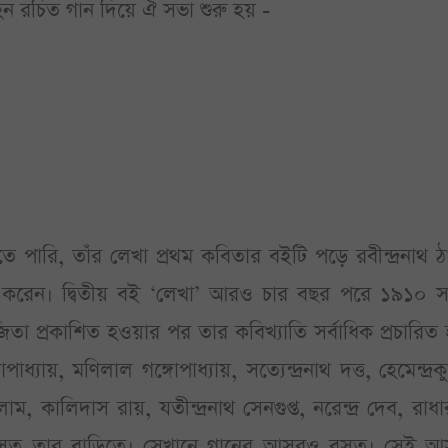
ন রচিত গান দিয়ে ঐ সভা শুরু হয় -
 পারি, তাঁর লেখা প্রথম কবিতার বইটি পড়ে রবীন্দ্রনাথ ঠ
করেন। দ্বিতীয় বই ‘লেখা’ আরও চার বছর পরে ১৯১০ স
তা প্রকাশিত হওয়ার পর তার কবিখ্যাতি সর্বাধিক প্রচারিত
ধ্যায়, মণিলাল গঙ্গোপাধ্যায়, সত্যেন্দ্রনাথ দত্ত, হেমেন্দ্রক
ম, কালিদাস রায়, যতীন্দ্রনাথ সেনগুপ্ত, নরেন্দ্র দেব, রাধা
স বসত তার বাড়িতে। সেখানে গানের আসরও বসত। সেই আ