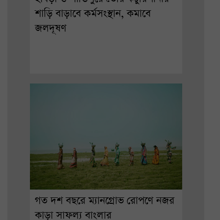
শাড়ি বাড়াবে কর্মসংস্থান, কমাবে
জলদূষণ
গত দশ বছরে ম্যানগ্রোভ রোপণে নজর
কাড়া সাফল্য বাংলার