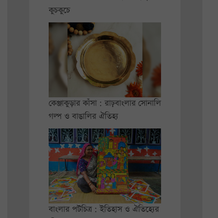
কুচকুচে
কেঞ্জাকুড়ার কাঁসা : রাঢ়বাংলার সোনালি
গল্প ও বাঙালির ঐতিহ্য
বাংলার পটচিত্র : ইতিহাস ও ঐতিহ্যের