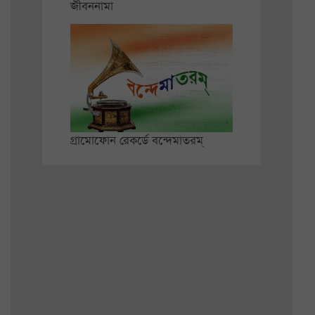
জীবননামা
গ্রামোফোন রেকর্ডে বন্দেমাতরম্