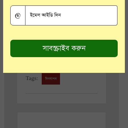
দপ্তর। এই প্রকল্পের প্রথম পর্যায়ে
উত্তরবঙ্গের বৈকুন্ঠপুরে জঙ্গলে ৩৫০টি
@
শৌচালয় তৈরি করা হয়েছে। এই কাজকে
সফল করার জন্য বনদপ্তর জঙ্গল সংলগ্ন
গ্রামগুলির গ্রামপঞ্চায়েতগুলিকে এগিয়ে
আসার আহ্বান জানিয়েছে।
Tags:
দিনযাপন