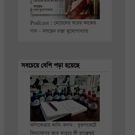
Podcast : মেয়েদের ঘরের কাজের
গান – বলছেন চন্দ্রা মুখোপাধ্যায়
সবচেয়ে বেশি পড়া হয়েছে
কলিকেতার কালি-কলম : বুকপকেটে
বিদ্যাসাগর আর খাতায় শ্রী কাক্কেশ্বর