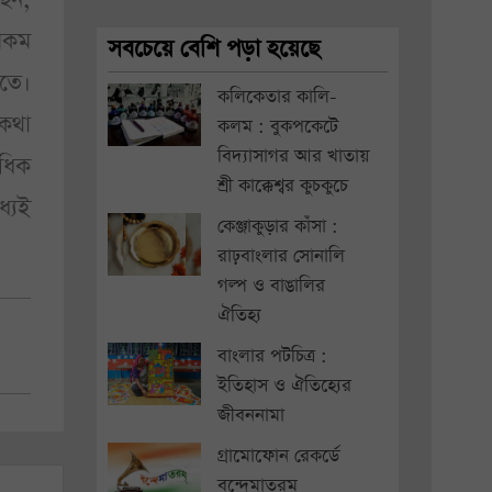
এরকম
সবচেয়ে বেশি পড়া হয়েছে
তে।
কলিকেতার কালি-
 কথা
কলম : বুকপকেটে
বিদ্যাসাগর আর খাতায়
াধিক
শ্রী কাক্কেশ্বর কুচকুচে
্যেই
কেঞ্জাকুড়ার কাঁসা :
রাঢ়বাংলার সোনালি
গল্প ও বাঙালির
ঐতিহ্য
বাংলার পটচিত্র :
ইতিহাস ও ঐতিহ্যের
জীবননামা
গ্রামোফোন রেকর্ডে
বন্দেমাতরম্