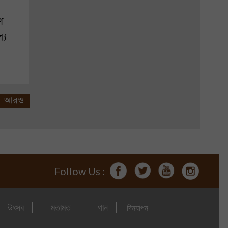
ে
্য
আরও
Follow Us :
উৎসব
মতামত
গান
দিনযাপন