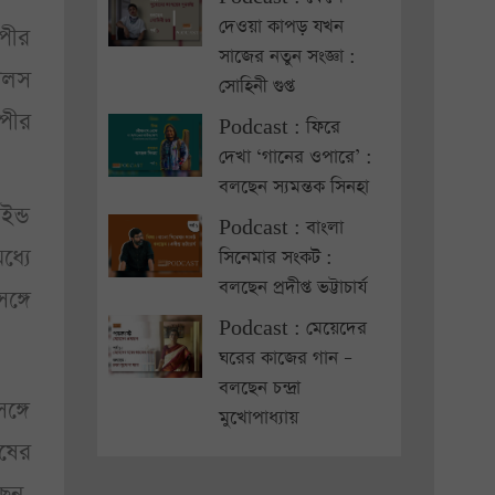
দেওয়া কাপড় যখন
্পীর
সাজের নতুন সংজ্ঞা :
 পলস
সোহিনী গুপ্ত
্পীর
Podcast : ফিরে
দেখা ‘গানের ওপারে’ :
বলছেন স্যমন্তক সিনহা
ইন্ড
Podcast : বাংলা
ধ্যে
সিনেমার সংকট :
বলছেন প্রদীপ্ত ভট্টাচার্য
ঙ্গে
Podcast : মেয়েদের
ঘরের কাজের গান –
বলছেন চন্দ্রা
ঙ্গে
মুখোপাধ্যায়
ুষের
ছেন,