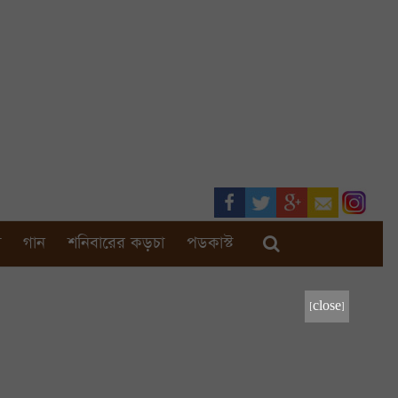
া
গান
শনিবারের কড়চা
পডকাস্ট
[close]