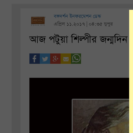
বঙ্গদর্শন ইনফরমেশন ডেস্ক
এপ্রিল ১১.২০১৭ | ০৪:৩৫ দুপুর
আজ পটুয়া শিল্পীর জন্মদিন