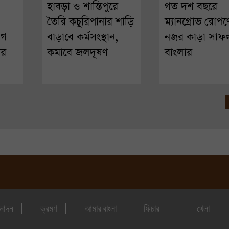
হাবড়া ও শান্তিপুরে
গত দশ বছরে
তৈরি কচুরিপানার শাড়ি
ম্যানগ্রোভ রোপণ
োগ
বাড়াবে কর্মসংস্থান,
নজর কাড়া সাফল
ার
কমাবে জলদূষণ
বাংলার
নোদন
ভ্রমণ
আমার বাংলা
ফিচার
খেলা