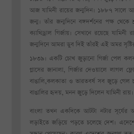
আজ যামিনী রায়ের জন্মদিন। ১৮৮৭ সালে আজক
জন্ম। তাঁর জন্মদিনে বঙ্গদর্শনের পক্ষ থে
ক্যাথিড্রাল গির্জায়। সেখানে রয়েছে যামিনী 
জন্মদিনে আমরা ডুব দিই তাঁরই এই অমর সৃষ্ট
১৮৩৯। একটি চোখ জুড়ানো গির্জা পেল কলকাত
গ্লাসের জানালা, গির্জার দেওয়ালে লাগল ফ্লো
বাঙালি,কলকাতা ও ভারতবর্ষ সব জুড়ে গেল চার
বাঙালির হৃদয়, মনন জুড়ে দিলেন যামিনী রায়।
বাংলা তখন একদিকে আটটা নটার সূর্যের আলো
লড়াইতে জড়িয়ে পড়তে চলেছে দেশ। এদেশের মা
সন্ধান পেয়েছেন। কারণ এদেশের জনগণ তত দি