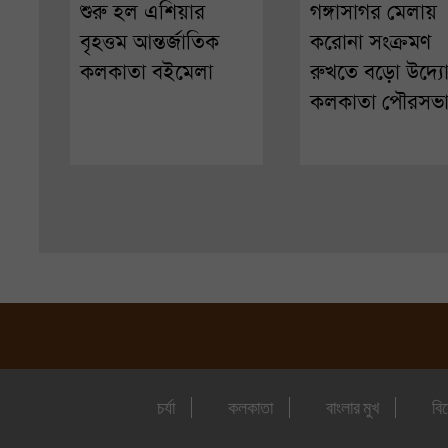
শুরু হল এশিয়ার
গঙ্গাসাগর মেলায়
বৃহত্তম আন্তর্জাতিক
করোনা সংক্রমণ
কলকাতা বইমেলা
রুখতে বড়ো উদ্য
কলকাতা পৌরসভ
চর্যা
কলকাতা
বাংলার মুখ
বি