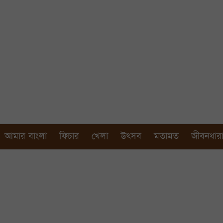
আমার বাংলা
ফিচার
খেলা
উৎসব
মতামত
জীবনধার