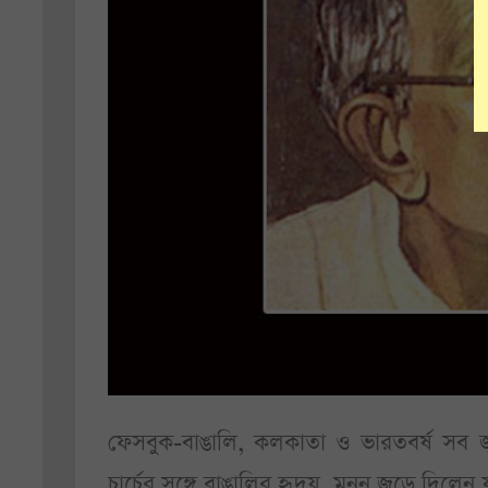
ফেসবুক-বাঙালি, কলকাতা ও ভারতবর্ষ সব জু
চার্চের সঙ্গে বাঙালির হৃদয়, মনন জুড়ে দিলেন 