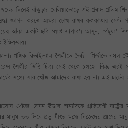
ের দিনেই বাঁকুড়ার বেলিয়াতোড়ে এই প্রবাদ প্রতিম শিল
কে শ্রদ্ধা জ্ঞাপন করতে আমরা চোখ রাখব কলকাতার সেন্ট
রায়ের আঁকা একটি ছবি ‘লাস্ট সাপার’। আসুন, ‘পটুয়া’ শিল
ির ইতিকথায়।
া। গথিক রিভাইভ্যাল শৈলীতে তৈরি। গির্জাতে বসল স্টে
রেন্স শৈলীর ভিত্তি চিত্র। সেই থেকে চলছে। কিন্তু এরই ম
্চের সঙ্গে। যার খোঁজ আমাদের রাখা হয় না। এই চার্চের স
র খোঁজে যেমন উত্তাল অন্যদিকে প্রতিবেশী রাষ্ট্রের স
নুষ তত দিনে প্রভু যীশুর মধ্যে নিজেদের প্রাণের মান
নে জেনেছেন যীশু রাজার বিরুদ্ধে লড়াই করে প্রাণ দিয়ে