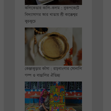
কলিকেতার কালি-কলম : বুকপকেটে
বিদ্যাসাগর আর খাতায় শ্রী কাক্কেশ্বর
কুচকুচে
কেঞ্জাকুড়ার কাঁসা : রাঢ়বাংলার সোনালি
গল্প ও বাঙালির ঐতিহ্য