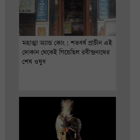
মহাত্মা অ্যান্ড কোং : শতবর্ষ প্রাচীন এই
দোকান থেকেই গিয়েছিল রবীন্দ্রনাথের
শেষ ওষুধ