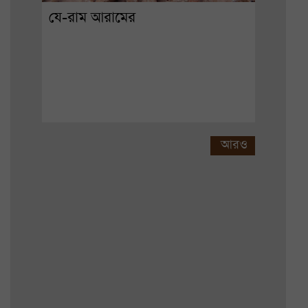
যে-রাম আরামের
আরও