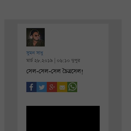
সুমন সাধু
মার্চ ২৮.২০১৯ | ০৬:১০ দুপুর
সেল-সেল-সেল চৈত্রসেল!