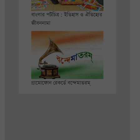
বাংলার পটচিত্র : ইতিহাস ও ঐতিহ্যের
জীবননামা
গ্রামোফোন রেকর্ডে বন্দেমাতরম্