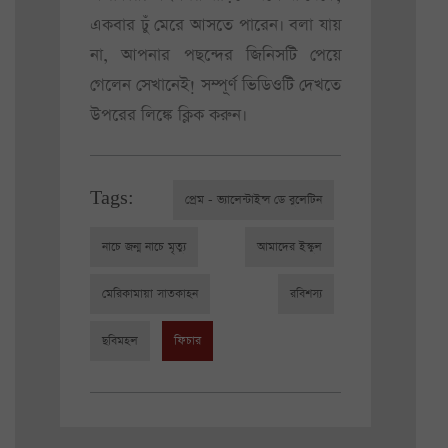
একবার ঢুঁ মেরে আসতে পারেন। বলা যায়
না, আপনার পছন্দের জিনিসটি পেয়ে
গেলেন সেখানেই! সম্পূর্ণ ভিডিওটি দেখতে
উপরের লিঙ্কে ক্লিক করুন।
Tags:
প্রেম - ভ্যালেন্টাইন্স ডে বুলেটিন
নাচে জন্ম নাচে মৃত্যু
আমাদের ইস্কুল
মেরিকামায়া সাতকাহন
রবিশস্য
ছবিমহল
ফিচার