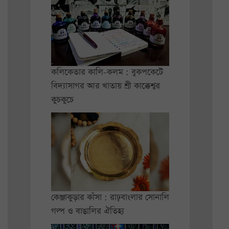
কলিকেতার কালি-কলম : বুকপকেটে
বিদ্যাসাগর আর খাতায় শ্রী কাক্কেশ্বর
কুচকুচে
কেঞ্জাকুড়ার কাঁসা : রাঢ়বাংলার সোনালি
গল্প ও বাঙালির ঐতিহ্য