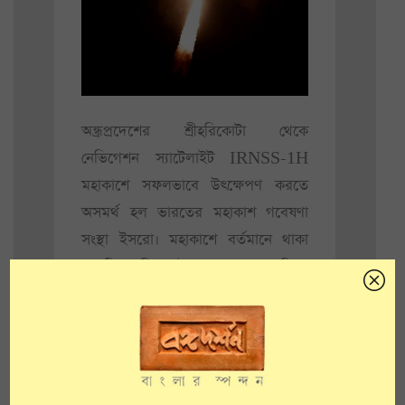
অন্ধ্রপ্রদেশের শ্রীহরিকোটা থেকে
নেভিগেশন স্যাটেলাইট IRNSS-1H
মহাকাশে সফলভাবে উৎক্ষেপণ করতে
অসমর্থ হল ভারতের মহাকাশ গবেষণা
সংস্থা ইসরো। মহাকাশে বর্তমানে থাকা
সাতটি কৃত্রিম উপগ্রহের সঙ্গে মিলে
এটিরও কাজ করার কথা ছিল। তবে
ইসরো চেয়ারম্যান এএস কিরণ কুমার
উৎক্ষেপণের কিছুক্ষণ পরই সাংবাদিক
সম্মেলন করে জানিয়ে দেন উৎক্ষেপণটি
অসফল হয়েছে।