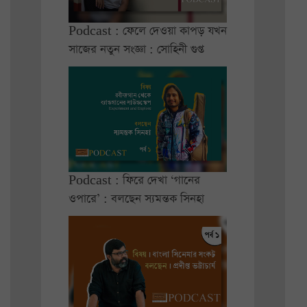
Podcast : ফেলে দেওয়া কাপড় যখন
সাজের নতুন সংজ্ঞা : সোহিনী গুপ্ত
Podcast : ফিরে দেখা ‘গানের
ওপারে’ : বলছেন স্যমন্তক সিনহা