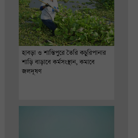
হাবড়া ও শান্তিপুরে তৈরি কচুরিপানার
শাড়ি বাড়াবে কর্মসংস্থান, কমাবে
জলদূষণ