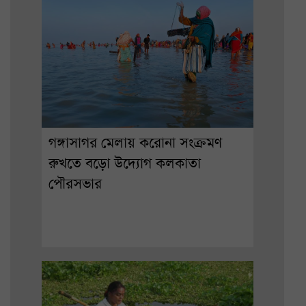
গঙ্গাসাগর মেলায় করোনা সংক্রমণ
রুখতে বড়ো উদ্যোগ কলকাতা
পৌরসভার