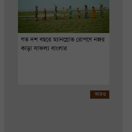
গত দশ বছরে ম্যানগ্রোভ রোপণে নজর
কাড়া সাফল্য বাংলার
আরও