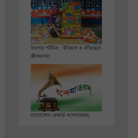
বাংলার পটচিত্র : ইতিহাস ও ঐতিহ্যের
জীবননামা
গ্রামোফোন রেকর্ডে বন্দেমাতরম্