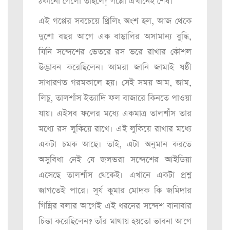
ঠকানো গেলো তাহলে! গপ্পো এখানেই শেষ।
এই গপ্পের সবচেয়ে থ্রিলিং অংশ হল, আজ থেকে
দুশো বছর আগে এক বাঙালির অসামান্য বুদ্ধি,
যিনি সন্দেশের ভেতরে রস ভরে রাখার কৌশল
উদ্ভাবন করেছিলেন। আমরা জানি জামাই ষষ্ঠী
সাধারণত গরমকালে হয়। সেই সময় আম, জাম,
লিচু, তালশাঁস ইত্যাদি ফল বাজারে কিনতে পাওয়া
যায়। এইসব ফলের মধ্যে একমাত্র তালশাঁস তার
মধ্যে রস লুকিয়ে রাখে। এই লুকিয়ে রাখার মধ্যে
একটা চমক আছে। তাই, এটা অনুমান করতে
অসুবিধা নেই যে জলভরা সন্দেশের আইডিয়া
এসেছে তালশাঁস থেকেই। এখানে একটা প্রশ্ন
জাগতেই পারে। সূর্য কুমার মোদক কি জমিদার
গিন্নির বলার আগেই এই ধরনের সন্দেশ বানাবার
চিন্তা করেছিলেন? তাঁর মাথায় হয়তো ভাবনা আগে