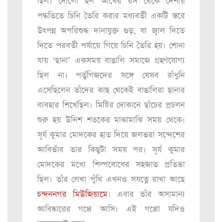
ছিল। দোলো হল আখের রস থেকে দেশীয়
পদ্ধতিতে চিনি তৈরি করার মধ্যবর্তী একটি স্তরে
উৎপন্ন অপরিশুদ্ধ দানাযুক্ত গুড়, যা জ্বাল দিতে
দিতে পরবর্তী পর্যায়ে গিয়ে চিনি তৈরি হয়। শোনা
যায় ‘ছানা’ একসময় বাঙালি সমাজে গ্রহণযোগ্য
ছিল না। পর্তুগিজদের সঙ্গে যেসব রাঁধুনি
এসেছিলেন তাঁদের কাছ থেকেই বাঙালিরা ছানার
ব্যবহার শিখেছিল। মিষ্টির দোকানে ছাঁচের প্রচলন
শুরু হয় উনিশ শতকের মাঝামাঝি সময় থেকে।
সূর্য কুমার মোদকের হাত দিয়ে জলভরা সন্দেশের
আবির্ভাব তার কিছুটা সময় পর। সূর্য কুমার
মোদকের মধ্যে শিল্পবোধের সহজাত প্রতিভা
ছিল। তাঁর লেখা পুঁথি এখনও সযত্নে রাখা আছে
চন্দননগর মিউজিয়ামে
। এবার তাঁর অসামান্য
আবিষ্কারের গপ্পে আসি। এই গপ্পো যদিও