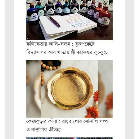
কলিকেতার কালি-কলম : বুকপকেটে
বিদ্যাসাগর আর খাতায় শ্রী কাক্কেশ্বর কুচকুচে
কেঞ্জাকুড়ার কাঁসা : রাঢ়বাংলার সোনালি গল্প
ও বাঙালির ঐতিহ্য