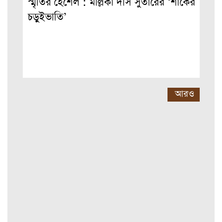
স্মৃতির হেঁশেল : মল্লিকা দাস সুতারের ‘শাকের
চড়ুইভাতি’
আরও