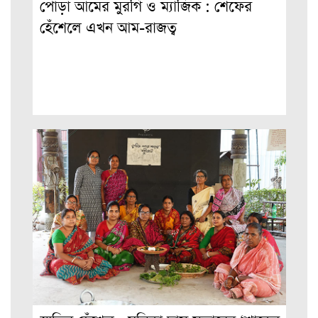
পোড়া আমের মুরগি ও ম্যাজিক : শেফের
হেঁশেলে এখন আম-রাজত্ব