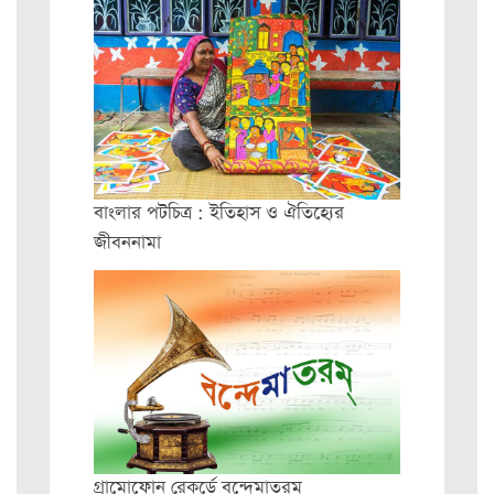
বাংলার পটচিত্র : ইতিহাস ও ঐতিহ্যের
জীবননামা
গ্রামোফোন রেকর্ডে বন্দেমাতরম্