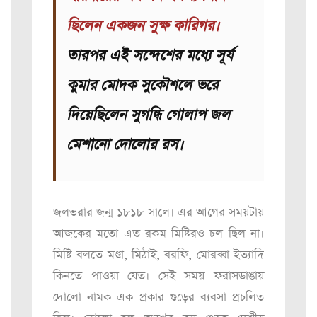
ছিলেন একজন সুক্ষ কারিগর।
তারপর এই সন্দেশের মধ্যে সূর্য
কুমার মোদক সুকৌশলে ভরে
দিয়েছিলেন সুগন্ধি গোলাপ জল
মেশানো দোলোর রস।
জলভরার জন্ম ১৮১৮ সালে। এর আগের সময়টায়
আজকের মতো এত রকম মিষ্টিরও চল ছিল না।
মিষ্টি বলতে মণ্ডা, মিঠাই, বরফি, মোরব্বা ইত্যাদি
কিনতে পাওয়া যেত। সেই সময় ফরাসডাঙায়
দোলো নামক এক প্রকার গুড়ের ব্যবসা প্রচলিত