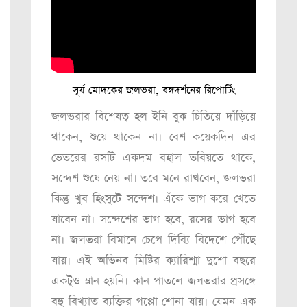
সূর্য মোদকের জলভরা, বঙ্গদর্শনের রিপোর্টিং
জলভরার বিশেষত্ব হল ইনি বুক চিতিয়ে দাঁড়িয়ে
থাকেন, শুয়ে থাকেন না। বেশ কয়েকদিন এর
ভেতরের রসটি একদম বহাল তবিয়তে থাকে,
সন্দেশ শুষে নেয় না। তবে মনে রাখবেন, জলভরা
কিন্তু খুব হিংসুটে সন্দেশ। এঁকে ভাগ করে খেতে
যাবেন না। সন্দেশের ভাগ হবে, রসের ভাগ হবে
না। জলভরা বিমানে চেপে দিব্যি বিদেশে পৌঁছে
যায়। এই অভিনব মিষ্টির ক্যারিশ্মা দুশো বছরে
একটুও ম্লান হয়নি। কান পাতলে জলভরার প্রসঙ্গে
বহু বিখ্যাত ব্যক্তির গপ্পো শোনা যায়। যেমন এক