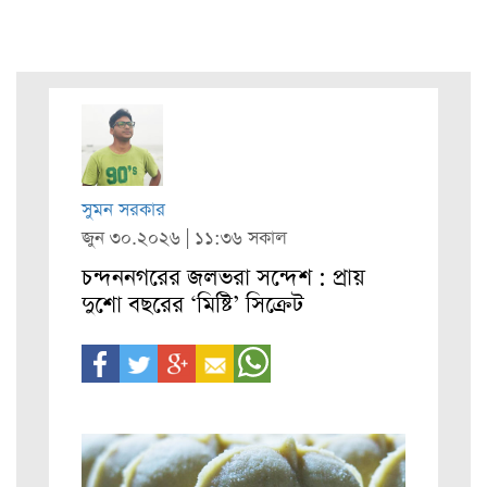
সুমন সরকার
জুন ৩০.২০২৬ | ১১:৩৬ সকাল
চন্দননগরের জলভরা সন্দেশ : প্রায়
দুশো বছরের ‘মিষ্টি’ সিক্রেট