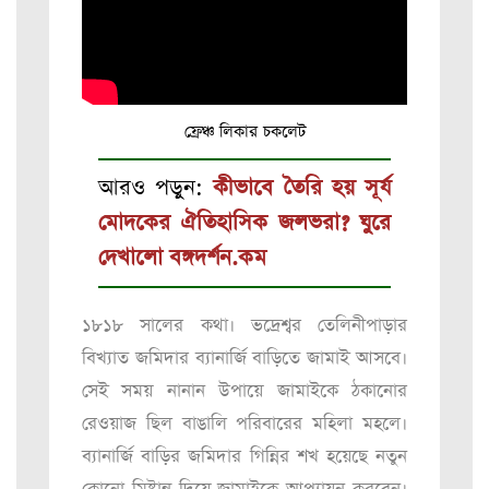
ফ্রেঞ্চ লিকার চকলেট
আরও পড়ুন:
কীভাবে তৈরি হয় সূর্য
মোদকের ঐতিহাসিক জলভরা? ঘুরে
দেখালো বঙ্গদর্শন.কম
১৮১৮ সালের কথা। ভদ্রেশ্বর তেলিনীপাড়ার
বিখ্যাত জমিদার ব্যানার্জি বাড়িতে জামাই আসবে।
সেই সময় নানান উপায়ে জামাইকে ঠকানোর
রেওয়াজ ছিল বাঙালি পরিবারের মহিলা মহলে।
ব্যানার্জি বাড়ির জমিদার গিন্নির শখ হয়েছে নতুন