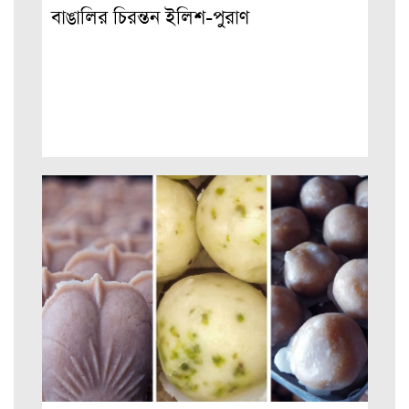
বাঙালির চিরন্তন ইলিশ-পুরাণ