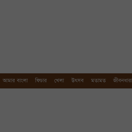
আমার বাংলা
ফিচার
খেলা
উৎসব
মতামত
জীবনধার