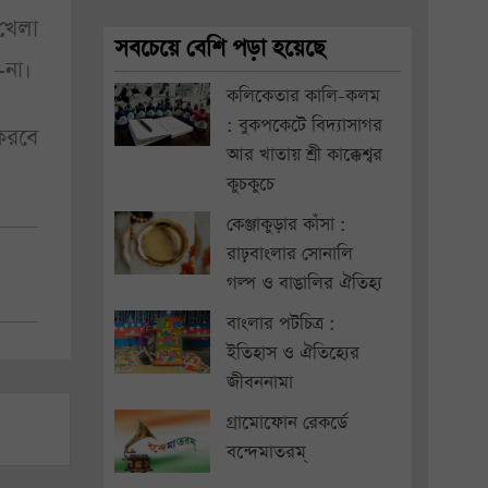
খেলা
সবচেয়ে বেশি পড়া হয়েছে
-না।
কলিকেতার কালি-কলম
: বুকপকেটে বিদ্যাসাগর
করবে
আর খাতায় শ্রী কাক্কেশ্বর
কুচকুচে
কেঞ্জাকুড়ার কাঁসা :
রাঢ়বাংলার সোনালি
গল্প ও বাঙালির ঐতিহ্য
বাংলার পটচিত্র :
ইতিহাস ও ঐতিহ্যের
জীবননামা
গ্রামোফোন রেকর্ডে
বন্দেমাতরম্