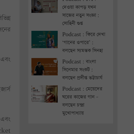
দেওয়া কাপড় যখন
সাজের নতুন সংজ্ঞা :
ভিন্ন
সোহিনী গুপ্ত
িনের
Podcast : ফিরে দেখা
‘গানের ওপারে’ :
বলছেন স্যমন্তক সিনহা
 এবং
Podcast : বাংলা
সিনেমার সংকট :
বলছেন প্রদীপ্ত ভট্টাচার্য
ার্স
Podcast : মেয়েদের
ঘরের কাজের গান –
বলছেন চন্দ্রা
মুখোপাধ্যায়
 এবং
cket