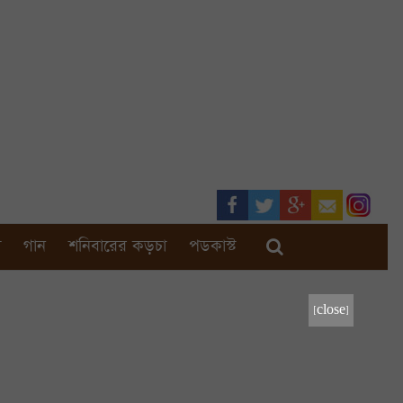
া
গান
শনিবারের কড়চা
পডকাস্ট
[close]