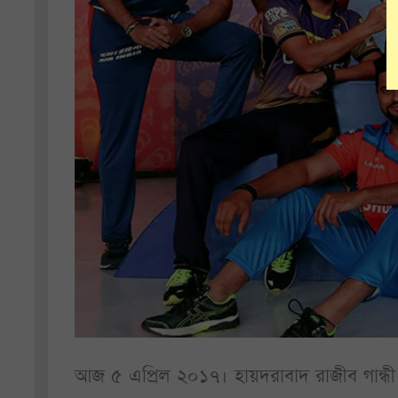
আজ ৫ এপ্রিল ২০১৭। হায়দরাবাদ রাজীব গান্ধী আন