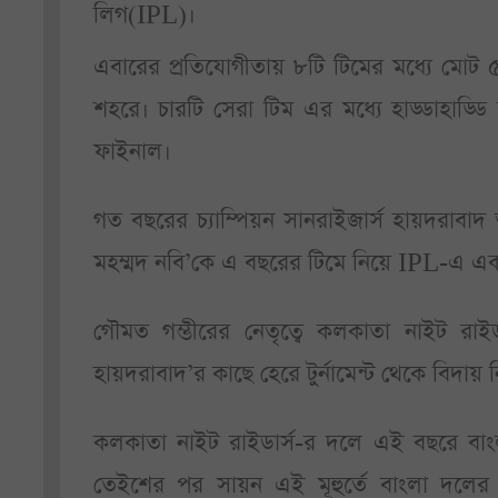
লিগ(IPL)।
এবারের প্রতিযোগীতায় ৮টি টিমের মধ্যে মোট ৫৬
শহরে। চারটি সেরা টিম এর মধ্যে হাড্ডাহাড
ফাইনাল।
গত বছরের চ্যাম্পিয়ন সানরাইজার্স হায়দরাব
মহম্মদ নবি’কে এ বছরের টিমে নিয়ে IPL-এ এক 
গৌমত গম্ভীরের নেতৃত্বে কলকাতা নাইট রা
হায়দরাবাদ’র কাছে হেরে টুর্নামেন্ট থেকে বিদায় 
কলকাতা নাইট রাইডার্স-র দলে এই বছরে বাংল
তেইশের পর সায়ন এই মূহুর্তে বাংলা দলের ন