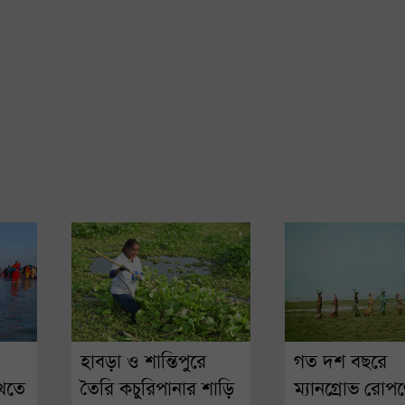
হাবড়া ও শান্তিপুরে
গত দশ বছরে
ুখতে
তৈরি কচুরিপানার শাড়ি
ম্যানগ্রোভ রোপ