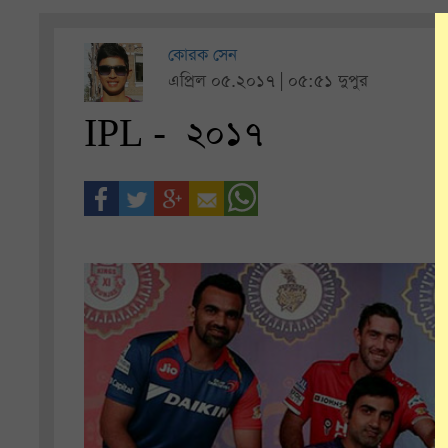
কোরক সেন
এপ্রিল ০৫.২০১৭ | ০৫:৫১ দুপুর
IPL - ২০১৭