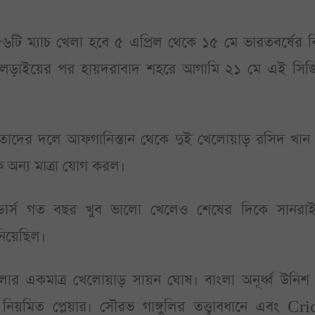
টি ম্যাচ খেলা হবে ৫ এপ্রিল থেকে ১৫ মে ভারতবর্ষের বি
্ডি লড়াইয়ের পর হায়দরাবাদ শহরে আগামি ২১ মে এই সিজ
াদ তাদের দলে আফগানিস্তান থেকে দুই খেলোয়াড় রসিদ খান
অন্য মাত্রা যোগ করল।
ইডার্স গত বছর খুব ভালো খেলেও শেষের দিকে সানরাইজ
নিয়েছিল।
ার একমাত্র খেলোয়াড় সায়ন ঘোষ। বাংলা অনূর্ধ্ব উনিশ
িয়মিত প্লেয়ার। সৌরভ গাঙ্গুলির তত্ত্বাবধানে এবং Cri