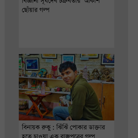
বিজ্ঞানী সূর্যদেব চক্রবর্তীর ‘আকাশ’
ছোঁয়ার গল্প
বিনায়ক রুকু : ঝিঁঝিঁ পোকার ডাক্তার
হতে চাওয়া এক রাজপুত্রের গল্প