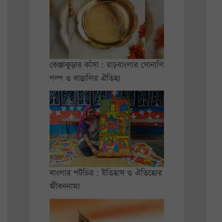
কেঞ্জাকুড়ার কাঁসা : রাঢ়বাংলার সোনালি
গল্প ও বাঙালির ঐতিহ্য
বাংলার পটচিত্র : ইতিহাস ও ঐতিহ্যের
জীবননামা