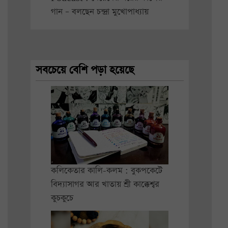
গান – বলছেন চন্দ্রা মুখোপাধ্যায়
সবচেয়ে বেশি পড়া হয়েছে
কলিকেতার কালি-কলম : বুকপকেটে
বিদ্যাসাগর আর খাতায় শ্রী কাক্কেশ্বর
কুচকুচে