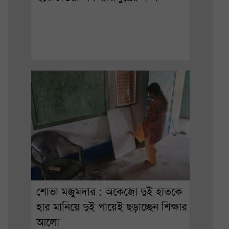
শোভা মজুমদার : অকেজো দুই হাতকে
হার মানিয়ে দুই পায়েই ছড়াচ্ছেন শিক্ষার
আলো