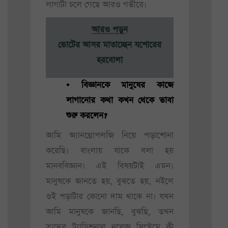
লাগাটা চলে গেছে আরও গভীরে।
আরও পড়ুন
ভোটের আসর মাতাচ্ছেন যশোরের
হরবোলা
• বিজ্ঞানকে মানুষের কাজে
লাগানোর কথা কখন থেকে ভাবা
শুরু করলেন?
আমি অ্যানথ্রোপলজি নিয়ে পড়াশোনা
করেছি। বাংলায় যাকে বলা হয়
মানববিজ্ঞান। এই বিষয়টাই এমন।
মানুষকে জানতে হয়, বুঝতে হয়, নইলে
ওই পড়াটার কোনো দাম থাকে না। যখন
আমি মানুষকে জানছি, বুঝছি, তখন
তাদের ট্র্যাডিশনাল নলেজ সিস্টেমে কী