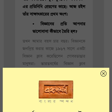
এর প্রতিনিধি শ্রেয়ণের কাছে। আজ রইল
তাঁর সাক্ষাৎকারের প্রথম অংশ।
• বিজ্ঞানের প্রতি আপনার
ভালোবাসা কীভাবে তৈরি হল?
তখন আমার বয়স চার বছর। বিজ্ঞানকে
জনপ্রিয় করার কাজে ১৯৬৭ সালে একটা
বিজ্ঞান ক্লাব করেছিলেন গোবরডাঙার
মানুষরা। ভারতবর্ষের বিজ্ঞান ক্লাব
আন্দোলনের ইতিহাস যদি দেখা যায়, এই
ক্লাবটাকে তার একটা পথিকৃত বলা যেতে
পারে। এই ক্লাব তৈরির ক্ষেত্রে আমাদের
পরিবার যুক্ত ছিল। ছোটোবেলা থেকেই
যখন আমরা হাঁটতে শিখি, কিছু করতে
শিখি, তখন থেকেই ওটাকে বানিয়ে দেওয়া