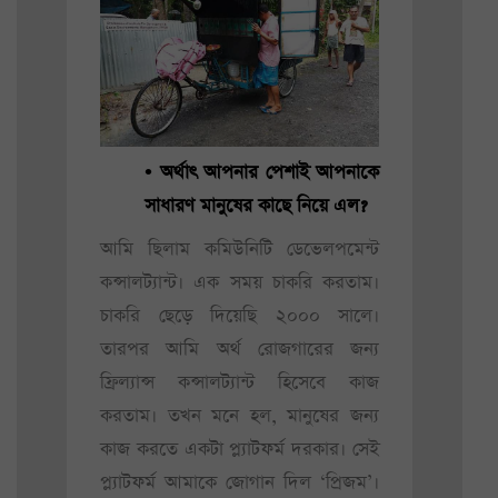
• অর্থাৎ আপনার পেশাই আপনাকে
সাধারণ মানুষের কাছে নিয়ে এল?
আমি ছিলাম কমিউনিটি ডেভেলপমেন্ট
কন্সালট্যান্ট। এক সময় চাকরি করতাম।
চাকরি ছেড়ে দিয়েছি ২০০০ সালে।
তারপর আমি অর্থ রোজগারের জন্য
ফ্রিল্যান্স কন্সালট্যান্ট হিসেবে কাজ
করতাম। তখন মনে হল, মানুষের জন্য
কাজ করতে একটা প্ল্যাটফর্ম দরকার। সেই
প্ল্যাটফর্ম আমাকে জোগান দিল ‘প্রিজম’।