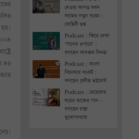
ণ্ডের
দেওয়া কাপড় যখন
আলির
সাজের নতুন সংজ্ঞা :
সোহিনী গুপ্ত
ত হয়।
Podcast : ফিরে দেখা
২০০৪
‘গানের ওপারে’ :
্ট্রে
বলছেন স্যমন্তক সিনহা
গত ৪৬
Podcast : বাংলা
সিনেমার সংকট :
্যার
বলছেন প্রদীপ্ত ভট্টাচার্য
Podcast : মেয়েদের
ঘরের কাজের গান –
বলছেন চন্দ্রা
মুখোপাধ্যায়
 নেয়।