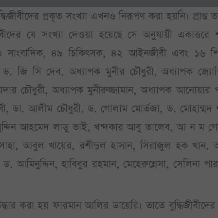
্ধিজীবীদের প্রকৃত সংখ্যা এখনও নিরূপণ করা হয়নি। প্রাপ্ত ত
জীবীদের যে সংখ্যা দেওয়া হয়েছে সে অনুযায়ী একাত্তরে 
, ১৩ সাংবাদিক, ৪৯ চিকিত্সক, ৪২ আইনজীবী এবং ১৬ শিল
 ড. জি সি দেব, অধ্যাপক মুনীর চৌধুরী, অধ্যাপক জ্যোতি
হায়দার চৌধুরী, অধ্যাপক মুনীরুজ্জামান, অধ্যাপক আনোয়ার 
বী, ডা. আলীম চৌধুরী, ড. গোলাম মোর্তজা, ড. মোহাম্মদ 
ামুদ্দিন আহমেদ লাডু ভাই, খন্দকার আবু তালেব, আ ন ম গ
সাহা, আবুল খায়ের, রশীদুল হাসান, সিরাজুল হক খান, 
ড. আমিনুদ্দিন, হাবিবুর রহমান, মেহেরুন্নেসা, সেলিনা পা
উদ্ধার করা হয় ফারমান আলির ডায়েরি। তাতে বুদ্ধিজীবীদের