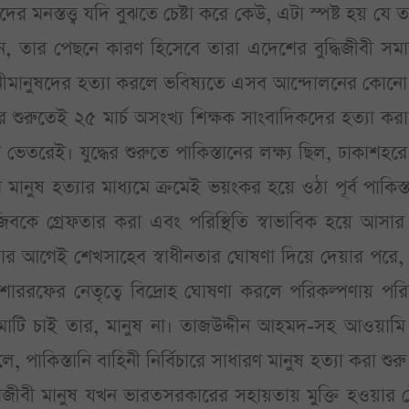
 মনস্তত্ত্ব যদি বুঝতে চেষ্টা করে কেউ, এটা স্পষ্ট হয় যে 
লন, তার পেছনে কারণ হিসেবে তারা এদেশের বুদ্ধিজীবী সম
ানীমানুষদের হত্যা করলে ভবিষ্যতে এসব আন্দোলনের কোনো
ের শুরুতেই ২৫ মার্চ অসংখ্য শিক্ষক সাংবাদিকদের হত্যা কর
 ভেতরেই। যুদ্ধের শুরুতে পাকিস্তানের লক্ষ্য ছিল, ঢাকাশহরে 
ুষ হত্যার মাধ্যমে ক্রমেই ভয়ংকর হয়ে ওঠা পূর্ব পাকিস্
বকে গ্রেফতার করা এবং পরিস্থিতি স্বাভাবিক হয়ে আসার
ওয়ার আগেই শেখসাহেব স্বাধীনতার ঘোষণা দিয়ে দেয়ার পরে,
মোশাররফের নেতৃত্বে বিদ্রোহ ঘোষণা করলে পরিকল্পণায় পরি
াটি চাই তার, মানুষ না। তাজউদ্দীন আহমদ-সহ আওয়ামি
, পাকিস্তানি বাহিনী নির্বিচারে সাধারণ মানুষ হত্যা করা শুর
ুরিজীবী মানুষ যখন ভারতসরকারের সহায়তায় মুক্তি হওয়ার ট্