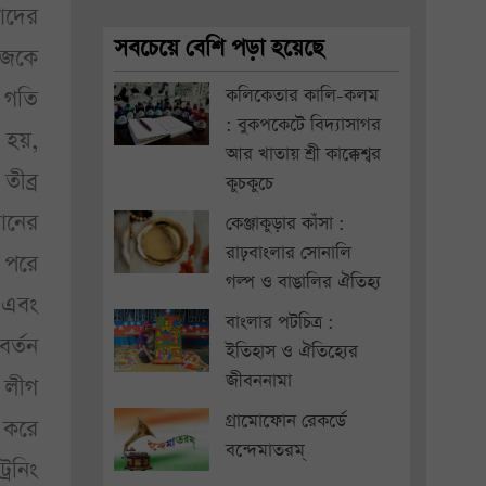
তাদের
সবচেয়ে বেশি পড়া হয়েছে
াজকে
 গতি
কলিকেতার কালি-কলম
: বুকপকেটে বিদ্যাসাগর
া হয়,
আর খাতায় শ্রী কাক্কেশ্বর
তীব্র
কুচকুচে
তানের
কেঞ্জাকুড়ার কাঁসা :
রাঢ়বাংলার সোনালি
 পরে
গল্প ও বাঙালির ঐতিহ্য
 এবং
বাংলার পটচিত্র :
বর্তন
ইতিহাস ও ঐতিহ্যের
জীবননামা
 লীগ
গ্রামোফোন রেকর্ডে
ু করে
বন্দেমাতরম্
রেনিং