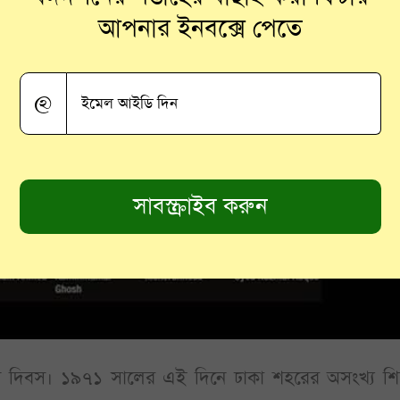
আপনার ইনবক্সে পেতে
@
ীবী দিবস। ১৯৭১ সালের এই দিনে ঢাকা শহরের অসংখ্য শিক