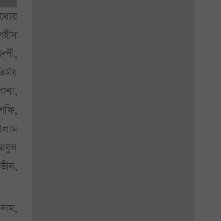
থ্যের
শহীদ
্পী,
র্ময়
পাশা,
শফি,
োলাম
আবুল
রভীন,
 নাম,