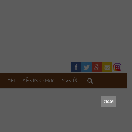
া
গান
শনিবারের কড়চা
পডকাস্ট
[close]