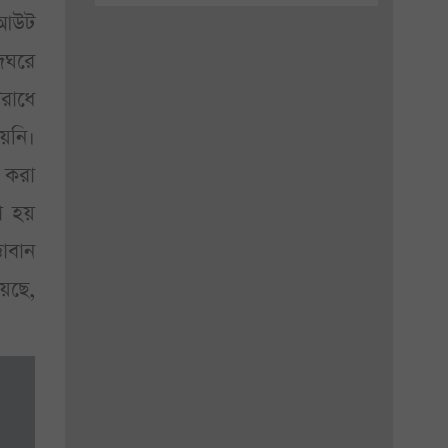
ডআউট
জঘরে
পরাধে
য়নি।
া করা
রা হয়
ঞাবান
েছে,