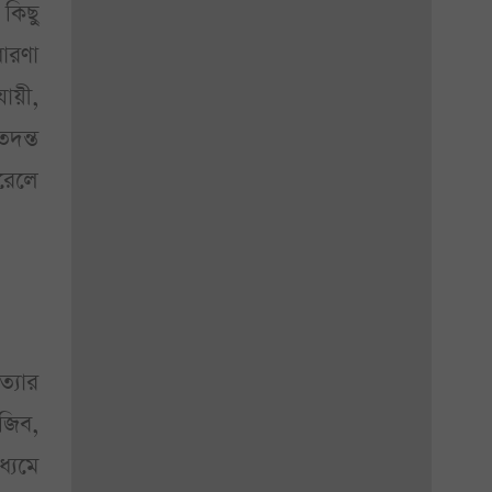
 কিছু
ারণা
ায়ী,
তদন্ত
রেলে
্যার
ুজিব,
ধ্যমে