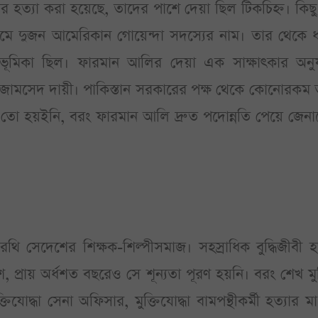
র হত্যা করা হয়েছে, তাদের পাশে দেয়া ছিল টিকচিহ্ন। কিছু
ে দুজন আমেরিকান গোয়েন্দা সদস্যের নাম। তার থেকে ধ
 ভূমিকা ছিল। ফারমান আলির দেয়া এক সাক্ষাৎকার অনুয
ি ও জামসেদ দায়ী। পাকিস্তান সরকারের পক্ষ থেকে কোনোরকম 
ি তো হয়ইনি, বরং ফারমান আলি দ্রুত পদোন্নতি পেয়ে জেনা
সেদেশের শিক্ষক-শিল্পীসমাজ। সহস্রাধিক বুদ্ধিজীবী হত
েশে, প্রায় অর্ধশত বছরেও সে শূন্যতা পূরণ হয়নি। বরং শেখ ম
োদ্ধা সেনা অফিসার, মুক্তিযোদ্ধা বামপন্থীকর্মী হত্যার মা