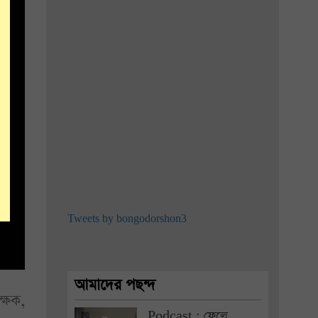
Tweets by bongodorshon3
আমাদের পছন্দ
্ষক,
Podcast : ফেলে