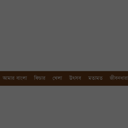
আমার বাংলা
ফিচার
খেলা
উৎসব
মতামত
জীবনধার