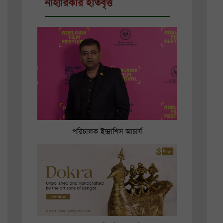
নীহারিকার ইতিবৃত্ত
পরিচালক ইন্দ্রাশিস আচার্য