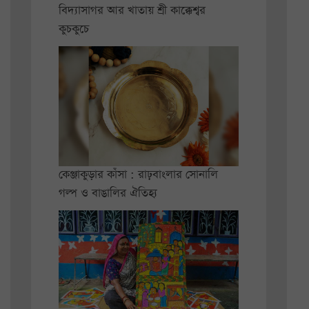
বিদ্যাসাগর আর খাতায় শ্রী কাক্কেশ্বর
কুচকুচে
কেঞ্জাকুড়ার কাঁসা : রাঢ়বাংলার সোনালি
গল্প ও বাঙালির ঐতিহ্য