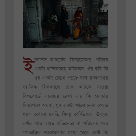
ই
ন্দ্রাশিস আচার্যের ‘ফিল্মমেকার’ পরিচয়
একটা দ্বান্দ্বিকতার অভিজ্ঞান। ওঁর ছবি কি
খুব একটা চোখে পড়ে? ব্যস্ত রাজপথের
ট্র্যাফিক সিগন্যালে চোখ আটকে যাওয়া
বিলবোর্ডে সচরাচর দেখা যায় কি সোচ্চার
বিজ্ঞাপন? অথবা, খুব একটা আলোচনার কেন্দ্রে
থাকা কোনো চলতি ফিল্ম কার্নিভালে, উৎসুক
দর্শক আর স্বপ্রভ অভিনেতা বা পরিচালকদের
গণতান্ত্রিক নক্ষত্রমালার মধ্যে থেকে কেউ কি