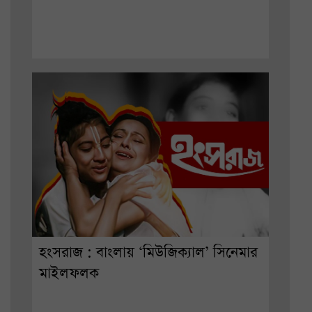
হংসরাজ : বাংলায় ‘মিউজিক্যাল’ সিনেমার
মাইলফলক