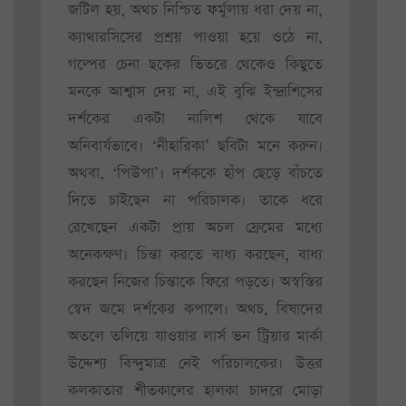
জটিল হয়, অথচ নিশ্চিত ফর্মুলায় ধরা দেয় না,
ক্যাথারসিসের প্রশ্রয় পাওয়া হয়ে ওঠে না,
গল্পের চেনা ছকের ভিতরে থেকেও কিছুতে
মনকে আশ্বাস দেয় না, এই বুঝি ইন্দ্রাশিসের
দর্শকের একটা নালিশ থেকে যাবে
অনিবার্যভাবে। ‘নীহারিকা’ ছবিটা মনে করুন।
অথবা, ‘পিউপা’। দর্শককে হাঁপ ছেড়ে বাঁচতে
দিতে চাইছেন না পরিচালক। তাকে ধরে
রেখেছেন একটা প্রায় অচল ফ্রেমের মধ্যে
অনেকক্ষণ। চিন্তা করতে বাধ্য করছেন, বাধ্য
করছেন নিজের চিন্তাকে ফিরে পড়তে। অস্বস্তির
স্বেদ জমে দর্শকের কপালে। অথচ, বিষাদের
অতলে তলিয়ে যাওয়ার লার্স ভন ট্রিয়ার মার্কা
উদ্দেশ্য বিন্দুমাত্র নেই পরিচালকের। উত্তর
কলকাতার শীতকালের হালকা চাদরে মোড়া