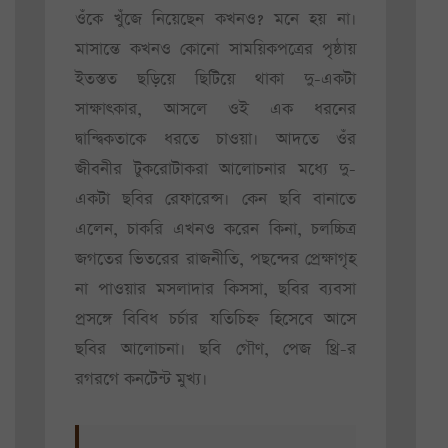
ওঁকে খুঁজে নিয়েছেন কখনও? মনে হয় না।
মাসান্তে কখনও কোনো সাময়িকপত্রের পৃষ্ঠায়
ইতস্তত ছড়িয়ে ছিটিয়ে থাকা দু-একটা
সাক্ষাৎকার, আসলে ওই এক ধরনের
দ্বান্দ্বিকতাকে ধরতে চাওয়া। আদতে ওঁর
জীবনীর টুকরোটাকরা আলোচনার মধ্যে দু-
একটা ছবির রেফারেন্স। কেন ছবি বানাতে
এলেন, চাকরি এখনও করেন কিনা, চলচ্চিত্র
জগতের ভিতরের রাজনীতি, পছন্দের প্রেক্ষাগৃহ
না পাওয়ার মসলাদার কিসসা, ছবির ব্যবসা
প্রসঙ্গে বিবিধ চর্চার যতিচিহ্ন হিসেবে আসে
ছবির আলোচনা। ছবি গৌণ, পেজ থ্রি-র
রগরগে কনটেন্ট মুখ্য।