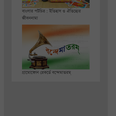
বাংলার পটচিত্র : ইতিহাস ও ঐতিহ্যের
জীবননামা
গ্রামোফোন রেকর্ডে বন্দেমাতরম্