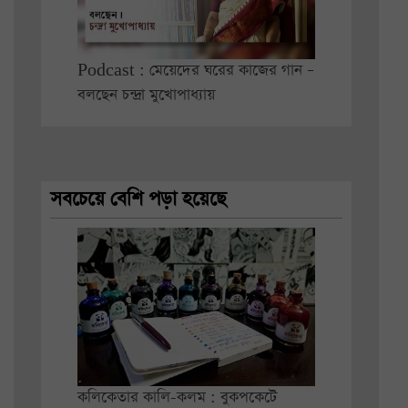
Podcast : মেয়েদের ঘরের কাজের গান –
বলছেন চন্দ্রা মুখোপাধ্যায়
সবচেয়ে বেশি পড়া হয়েছে
কলিকেতার কালি-কলম : বুকপকেটে