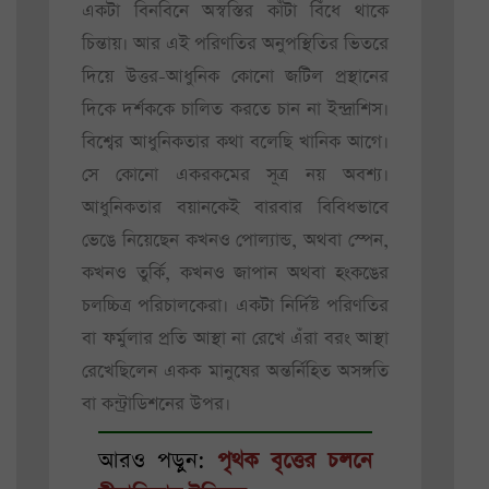
একটা বিনবিনে অস্বস্তির কাঁটা বিঁধে থাকে
চিন্তায়। আর এই পরিণতির অনুপস্থিতির ভিতরে
দিয়ে উত্তর-আধুনিক কোনো জটিল প্রস্থানের
দিকে দর্শককে চালিত করতে চান না ইন্দ্রাশিস।
বিশ্বের আধুনিকতার কথা বলেছি খানিক আগে।
সে কোনো একরকমের সূত্র নয় অবশ্য।
আধুনিকতার বয়ানকেই বারবার বিবিধভাবে
ভেঙে নিয়েছেন কখনও পোল্যান্ড, অথবা স্পেন,
কখনও তুর্কি, কখনও জাপান অথবা হংকঙের
চলচ্চিত্র পরিচালকেরা। একটা নির্দিষ্ট পরিণতির
বা ফর্মুলার প্রতি আস্থা না রেখে এঁরা বরং আস্থা
রেখেছিলেন একক মানুষের অন্তর্নিহিত অসঙ্গতি
বা কন্ট্রাডিশনের উপর।
আরও পড়ুন:
পৃথক বৃত্তের চলনে