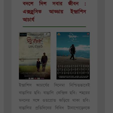
বদলে দিল সবার জীবন :
এক্সক্লুসিভ আড্ডায় ইন্দ্রাশিস
আচার্য
ইন্দ্রাশিস আচার্যের সিনেমা নিশ্চিতভাবেই
বাঙালির ছবি। বাঙালি কেন্দ্রিক ছবি। শহরের
মননের সঙ্গে ওতপ্রোত জড়িয়ে থাকা ছবি।
বাঙালির প্রতিদিনের বিবিধ টানাপোড়েনকে