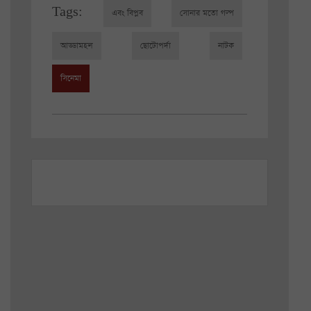
Tags:
এবং বিপ্লব
সোনার মতো গল্প
আড্ডামহল
ছোটোপর্দা
নাটক
সিনেমা