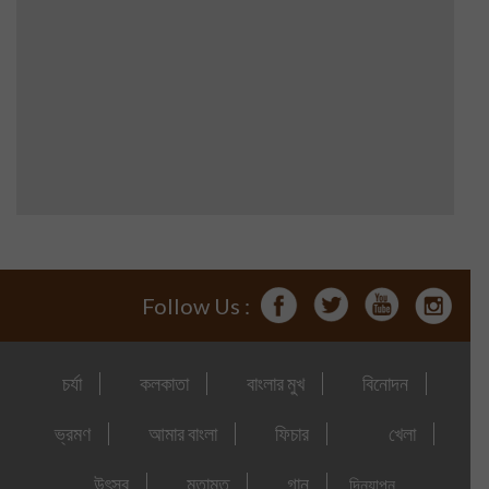
Follow Us :
চর্যা
কলকাতা
বাংলার মুখ
বিনোদন
ভ্রমণ
আমার বাংলা
ফিচার
খেলা
উৎসব
মতামত
গান
দিনযাপন