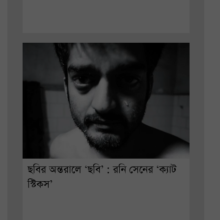
ছবির অন্তরালে ‘ছবি’ : রনি সেনের ‘ক্যাট
স্টিকস’