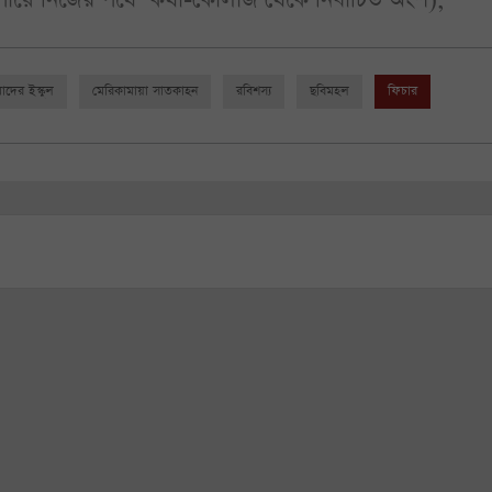
দের ইস্কুল
মেরিকামায়া সাতকাহন
রবিশস্য
ছবিমহল
ফিচার