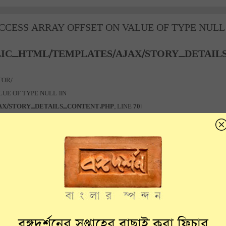
ACCESS ARRAY OFFSET ON VALUE OF TYPE NULL
LIC_HTML/TEMPLATES/AJAX/STORY_DETAIL
TOR/
UE OF TYPE NULL [IN
AX/STORY_DETAILS_CONTENT.PHP
, LINE
70
]
UE OF TYPE NULL [IN
AX/STORY_DETAILS_CONTENT.PHP
, LINE
70
]
বঙ্গদর্শনের সপ্তাহের বাছাই করা ফিচার