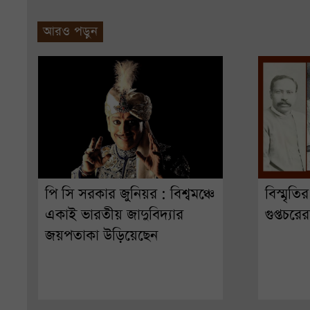
আরও পড়ুন
পি সি সরকার জুনিয়র : বিশ্বমঞ্চে
বিস্মৃত
একাই ভারতীয় জাদুবিদ্যার
গুপ্তচরের
জয়পতাকা উড়িয়েছেন