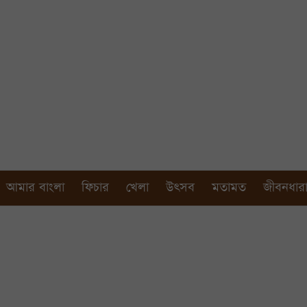
আমার বাংলা
ফিচার
খেলা
উৎসব
মতামত
জীবনধার