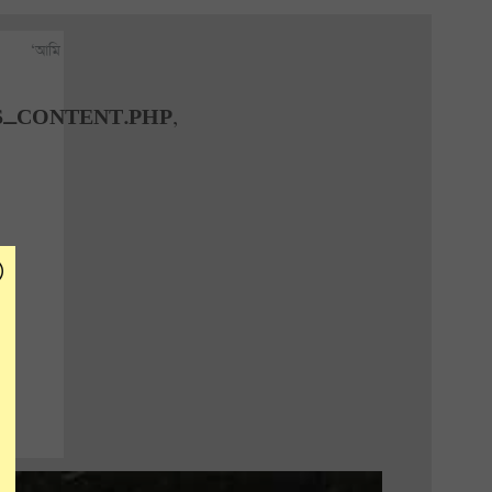
‘আমি
S_CONTENT.PHP
,