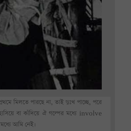
রথমে মিলতে পারছে না, তাই দুঃখ পাচ্ছে, পরে
াসিয়ে বা কাঁদিয়ে ঐ গল্পের মধ্যে involve
 মধ্যে আমি নেই।