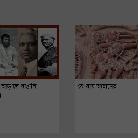
ির আড়ালে বাঙালি
যে-রাম আরামের
া