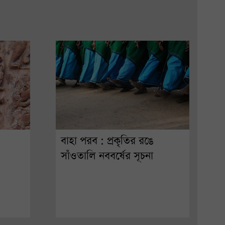
বাহা পরব : প্রকৃতির রঙে
সাঁওতালি নববর্ষের সূচনা