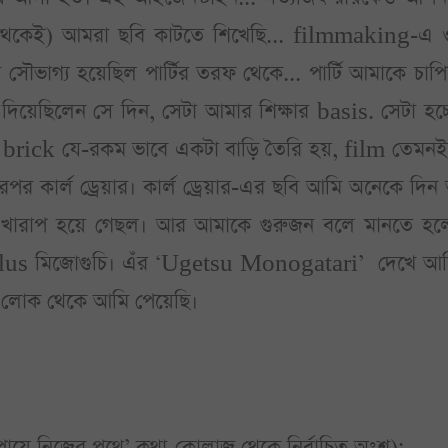
থেকেই) আমরা ছবি কাটতে শিখেছি... filmmaking-এ ওট
ভাগ্য হয়েছিল পার্টির তরফ থেকে... পার্টি আমাকে চাপ
য়েছিলেন সে দিন, সেটা আমার শিক্ষার basis. সেটা 
 brick যে-রকম ভাবে একটা বাড়ি তৈরি হয়, film তেমনই
ারপর কার্ল ড্রেয়ার। কার্ল ড্রেয়ার-এর ছবি আমি অনেকে 
 খারাপ হয়ে গেছল। আর আমাকে গুরুজন বলে মানতে হলে
ু, plus মিজোগুচি। এঁর ‘Ugetsu Monogatari’ দেখে
া লোক থেকে আমি পেয়েছি।
ের পায়ে নিজের পথে’ কথা-কোলাজ থেকে নির্বাচিত অংশ);