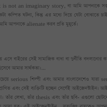
ব it is not an imaginary story, বা আমি আপনাকে সস্তা
্পিত ঘটনা, কিন্তু এর মধ্যে দিয়ে যেটা বোঝাতে চাইছি 
ই আমি আপনাকে alienate করব প্রতি মুহূর্তে।
 এসে বাইরের সেই সামাজিক বাধা বা দুর্নীতি বদলানোর ক
িসেবে আমার সার্থকতা।...
ীর সবচেয়ে serious শিল্পী এবং আমার বাংলাদেশেও যারা
নুপ্রাণিত এবং সেই ব্যক্তিটি হচ্ছেন সের্গেই আইজেনস্টাইন
া। তাঁর লেখা, তাঁর thesis এবং তাঁর ছবি- এগুলো ছ
িয়ে আসা হত। এই আইজেনস্টাইন... সত্যজিৎ রায়কেও আপন