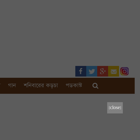
া
গান
শনিবারের কড়চা
পডকাস্ট
[close]