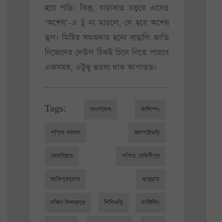
হয়ে পড়ি। কিন্তু, বারাসাত চত্বরে এসেও
‘অশেষ’-এ ঢুঁ না মারলে, সে হবে অশেষ
ভুল। মিষ্টির সমঝদার হন্যে বাঙালি জাতি
নিজেদের দেউল ঠিকই চিনে নিতে পারবে
একসময়, এটুকু ভরসা থাক আপাতত।
Tags:
বাংলাদেশ
কালিম্পং
পশ্চিম বর্ধমান
জলপাইগুড়ি
কোচবিহার
পশ্চিম মেদিনীপুর
আলিপুরদুয়ার
ঝাড়গ্রাম
দক্ষিণ দিনাজপুর
শিলিগুড়ি
দার্জিলিং