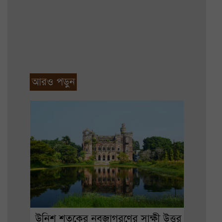
আরও পড়ুন
উনিশ শতকের নবজাগরণের সাক্ষী উত্তর