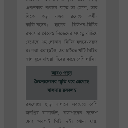
এখানকার খাবারে যাতে তা মেলে, তার
দিকে কড়া নজর রয়েছে কর্মী-
কারিগরদের। হালের ফিউশন-মিষ্টির
রমরমার থেকেও নিজেদের সযত্নে বাঁচিয়ে
রেখেছে এই দোকান। মিষ্টির হলদে-সবুজ
রং করা ওরাংওটাং-এর চাইতে খাঁটি মিষ্টির
স্বাদ বুনে যাওয়া এঁদের কাছে বেশি দামি।
আরও পড়ুন
চৈতন্যদেবের স্মৃতি ধরে রেখেছে
মালদার রসকদম্ব
রসগোল্লা ছাড়া এখানে সবচেয়ে বেশি
জনপ্রিয় কালাকাঁদ, কড়াপাকের সন্দেশ
এবং অবশ্যই মিষ্টি দই। শোনা যায়,