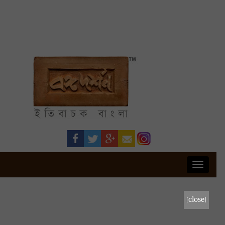
Toggle
navigati
[close]