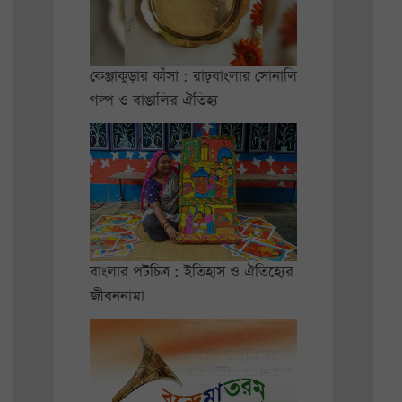
কেঞ্জাকুড়ার কাঁসা : রাঢ়বাংলার সোনালি
গল্প ও বাঙালির ঐতিহ্য
বাংলার পটচিত্র : ইতিহাস ও ঐতিহ্যের
জীবননামা