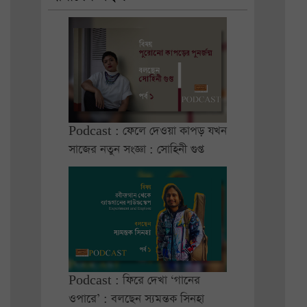
Podcast : ফেলে দেওয়া কাপড় যখন
সাজের নতুন সংজ্ঞা : সোহিনী গুপ্ত
Podcast : ফিরে দেখা ‘গানের
ওপারে’ : বলছেন স্যমন্তক সিনহা