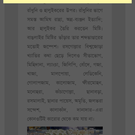
নানা অনুষ্ঠানে খাবারের দায়িত্ব পড়ত
রাঁধুনি ও হালুইকরের উপর। রাঁধুনির ভাগে
সমস্ত আমিষ রান্না, অন্ন-ব্যঞ্জন ইত্যাদি;
আর হালুইকর তৈরি করতেন মিষ্টি।
বাঙলাইর মিষ্টির ভাঁড়ার তার শব্দভাণ্ডারের
মতোই জম্পেশ। রসগোল্লার বিশ্বজোড়া
খ্যাতির কথা ছেড়ে দিলেও সীতাভোগ,
মিহিদানা, ল্যাংচা, জিলিপি, বোঁদে, গজা,
খাজা, মালপোয়া, লেডিকেনি,
গোলাপজাম, কালোজাম, ক্ষীরমোহন,
মনোহরা, কাঁচাগোল্লা, ছানাবড়া,
রসমালাই, ছানার পায়েস, অমৃতি, জলভরা
সন্দেশ, কালাকাঁদ, দানাদার—এরা
কোনওটিই কারোর থেকে কম যায় না।