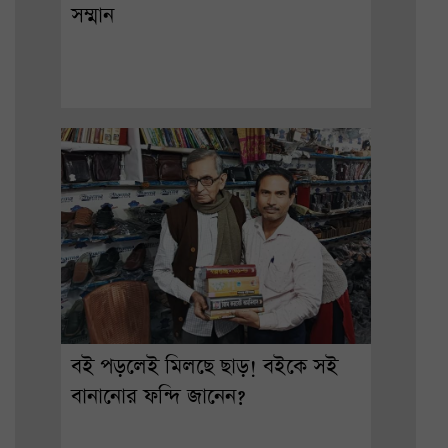
সম্মান
বই পড়লেই মিলছে ছাড়! বইকে সই
বানানোর ফন্দি জানেন?