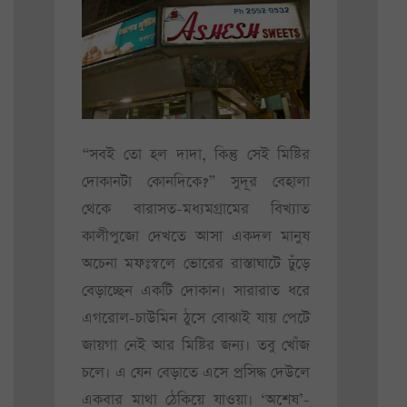
“সবই তো হল দাদা, কিন্তু সেই মিষ্টির
দোকানটা কোনদিকে?” সুদূর বেহালা
থেকে বারাসত-মধ্যমগ্রামের বিখ্যাত
কালীপুজো দেখতে আসা একদল মানুষ
অচেনা মফঃস্বলে ভোরের রাস্তাঘাটে ঢুঁড়ে
বেড়াচ্ছেন একটি দোকান। সারারাত ধরে
এগরোল-চাউমিন ঠুসে বোঝাই যায় পেটে
জায়গা নেই আর মিষ্টির জন্য। তবু খোঁজ
চলে। এ যেন বেড়াতে এসে প্রসিদ্ধ দেউলে
একবার মাথা ঠেকিয়ে যাওয়া। ‘অশেষ’-