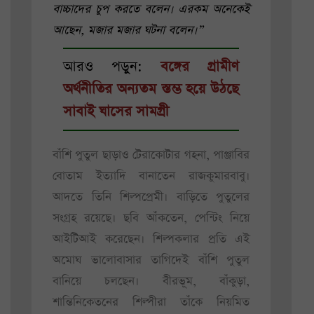
বাচ্চাদের চুপ করতে বলেন। এরকম অনেকেই
আছেন, মজার মজার ঘটনা বলেন।”
আরও পড়ুন:
বঙ্গের গ্রামীণ
অর্থনীতির অন্যতম স্তম্ভ হয়ে উঠছে
সাবাই ঘাসের সামগ্রী
বাঁশি পুতুল ছাড়াও টেরাকোটার গহনা, পাঞ্জাবির
বোতাম ইত্যাদি বানাতেন রাজকুমারবাবু।
আদতে তিনি শিল্পপ্রেমী। বাড়িতে পুতুলের
সংগ্রহ রয়েছে। ছবি আঁকতেন, পেন্টিং নিয়ে
আইটিআই করেছেন। শিল্পকলার প্রতি এই
অমোঘ ভালোবাসার তাগিদেই বাঁশি পুতুল
বানিয়ে চলছেন। বীরভূম, বাঁকুড়া,
শান্তিনিকেতনের শিল্পীরা তাঁকে নিয়মিত