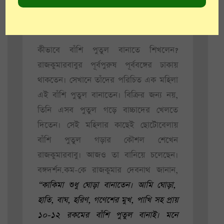
মজিলপুরের পুতুলশিল্পকে একাই
বাঁচিয়ে রেখেছেন যিনি
কীভাবে বাঁশি পুতুল বানাতে শিখলেন?
রাজকুমারবাবুর পূর্বপুরুষ পূর্ববঙ্গের ঢাকায়
থাকতেন। সেখানে তাঁদের পরিচিত এক মহিলা
এই বাঁশি পুতুল বানাতেন। বিক্রির জন্য নয়,
তিনি এসব পুতুল গড়ে বাচ্চাদের খেলতে
দিতেন। সেই মহিলার কাছেই ছোটোবেলায়
বাঁশি পুতুল গড়ার কৌশল শেখেন
রাজকুমারবাবু। আজও তা বানিয়ে চলেছেন।
বঙ্গদর্শন.কম-কে রাজকুমার দেবনাথ জানান,
“কাকিমা শুধু ঘোড়া বানাতেন। আমি ঘোড়া,
হাতি, বাঘ, হরিণ, গণেশের মুখ, পাখি সহ প্রায়
১০-১২ রকমের বাঁশি পুতুল বানাই। মনে