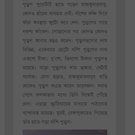
পুতুল পুরোটাই হাতে গড়েন রাজকুমারবাবু,
কোনও ছাঁচের ব্যবহার নেই। বাঁশের কঞ্চি দিয়ে
কাঁচা অবস্থায় ফুটো করে নেন। পুতুলের গায়ে
নকশা আঁকেন। পোড়ানোর পর কোনও কোনও
পুতুল আবার রঙও করেন। পুতুলগুলোর দাম
বিভিন্ন, একেবারে ছো্টো বাঁশি পুতুলের দাম
একশো টাকা। দু’শো, তিনশো টাকার পুতুলও
রয়েছে। বড়ো পুতুলের দাম হাজার, সেটাই
সর্বোচ্চ। মেলা ছড়াও, রাজকুমারবাবুর বাড়ি
থেকেও পুতুল সংগ্রহ করেন মানুষজন। বরাত
পেলে কলকাতার মধ্যে তিনি নিজেই পৌঁছে
দেন। এছাড়া ক্যুরিয়ারের মাধ্যমে পাঠানোর
বন্দোবস্ত রয়েছে। মুম্বই, বেঙ্গালুরুতেও গিয়েছে
তাঁর হাতে গড়া বাঁশি পুতুল।