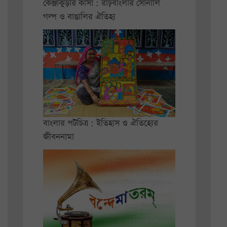
কেঞ্জাকুড়ার কাঁসা : রাঢ়বাংলার সোনালি
গল্প ও বাঙালির ঐতিহ্য
বাংলার পটচিত্র : ইতিহাস ও ঐতিহ্যের
জীবননামা