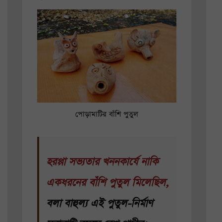
পোড়ামাটির বাঁশি পুতুল
হরপ্পা সভ্যতার খননকার্যে নাকি
একধরনের বাঁশি পুতুল মিলেছিল,
বলা বাহুল্য এই পুতুল-নির্মাণ