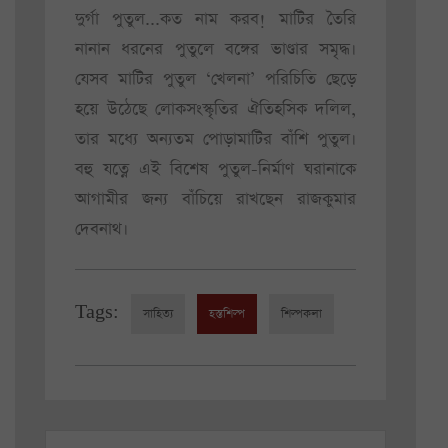
দুর্গা পুতুল...কত নাম করব! মাটির তৈরি
নানান ধরনের পুতুলে বঙ্গের ভাণ্ডার সমৃদ্ধ।
যেসব মাটির পুতুল ‘খেলনা’ পরিচিতি ছেড়ে
হয়ে উঠেছে লোকসংস্কৃতির ঐতিহসিক দলিল,
তার মধ্যে অন্যতম পোড়ামাটির বাঁশি পুতুল।
বহু যত্নে এই বিশেষ পুতুল-নির্মাণ ঘরানাকে
আগামীর জন্য বাঁচিয়ে রাখছেন রাজকুমার
দেবনাথ।
Tags:
সাহিত্য
হস্তশিল্প
শিল্পকলা