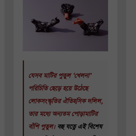
যেসব মাটির পুতুল ‘খেলনা’
পরিচিতি ছেড়ে হয়ে উঠেছে
লোকসংস্কৃতির ঐতিহসিক দলিল,
তার মধ্যে অন্যতম পোড়ামাটির
বাঁশি পুতুল।
বহু যত্নে এই বিশেষ