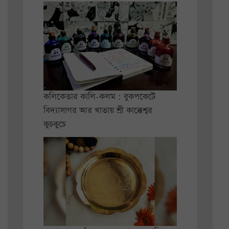
কলিকেতার কালি-কলম : বুকপকেটে
বিদ্যাসাগর আর খাতায় শ্রী কাক্কেশ্বর
কুচকুচে