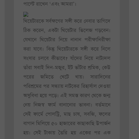
পাল্টে রাখেন ‘এবং আমরা’।
থিয়েটারকে সর্বক্ষণের সঙ্গী করে নেবার তাগিদে
ঠিক করেন, একটা থিয়েটার ভিলেজ গড়বেন।
যেখানে থিয়েটার নিয়ে নানান পরীক্ষানিরীক্ষা
করা যাবে। কিন্তু থিয়েটারকে সঙ্গী করে নিলে
সংসার চলবে কীভাবে? যাঁদের নিয়ে নাট্যদল
তাঁরা সবাই দিন-মজুর, ইট ভাঁটার শ্রমিক, কেউ
পরের জমিতে খেটে খায়। সারাদিনের
পরিশ্রমের পর সন্ধ্যায় নাটকের রিহার্সাল দেওয়া
অসুবিধা হয়ে পড়ে। এই সমস্ত কারণ থেকে জন্ম
নেয় নিজস্ব ফার্ম বানানোর ভাবনা। বর্তমানে
সেই ফার্মে পোলট্রি, মাছ চাষ, সবজি, ফলের
বাগান মিলিয়ে ৫০ হাজারের কাছাকাছি উপার্জন
হয়। সেই টাকায় তৈরি হয় একের পর এক