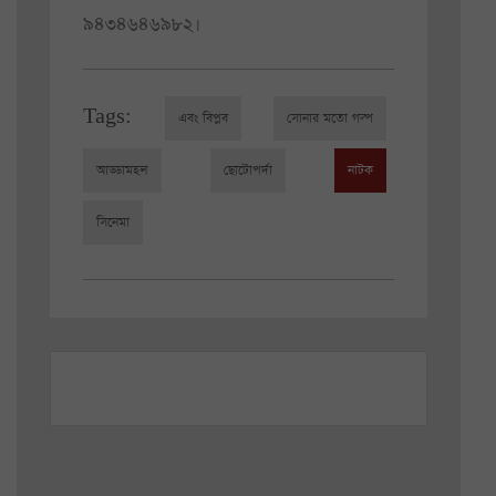
৯৪৩৪৬৪৬৯৮২।
Tags:
এবং বিপ্লব
সোনার মতো গল্প
আড্ডামহল
ছোটোপর্দা
নাটক
সিনেমা