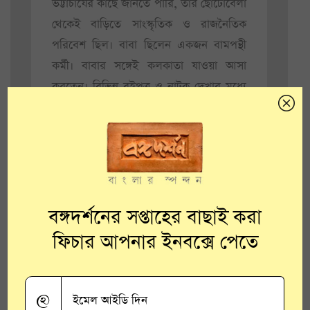
ভট্টাচার্যের কাছে জানতে পারি, তাঁর ছোটোবেলা
থেকেই বাড়িতে সাংস্কৃতিক ও রাজনৈতিক
পরিবেশ ছিল। বাবা ছিলেন একজন বামপন্থী
কর্মী। বাবার সঙ্গেই কলকাতা যাওয়া আসা
করতেন। বিভিন্ন বইপত্র ও নাটক দেখার মধ্যে
ছিল ভালোবাসার সম্পর্ক। তবে সেসময় তিনি
নাটক বলতে প্রসেনিয়াম থিয়েটারটাই বুঝতেন।
বঙ্গদর্শনের সপ্তাহের বাছাই করা
ফিচার আপনার ইনবক্সে পেতে
@