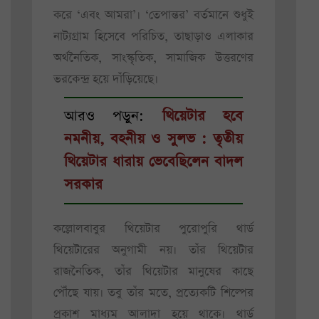
করে ‘এবং আমরা’। ‘তেপান্তর’ বর্তমানে শুধুই
নাট্যগ্রাম হিসেবে পরিচিত, তাছাড়াও এলাকার
অর্থনৈতিক, সাংস্কৃতিক, সামাজিক উত্তরণের
ভরকেন্দ্র হয়ে দাঁড়িয়েছে।
আরও পড়ুন:
থিয়েটার হবে
নমনীয়, বহনীয় ও সুলভ : তৃতীয়
থিয়েটার ধারায় ভেবেছিলেন বাদল
সরকার
কল্লোলবাবুর থিয়েটার পুরোপুরি থার্ড
থিয়েটারের অনুগামী নয়। তাঁর থিয়েটার
রাজনৈতিক, তাঁর থিয়েটার মানুষের কাছে
পৌঁছে যায়। তবু তাঁর মতে, প্রত্যেকটি শিল্পের
প্রকাশ মাধ্যম আলাদা হয়ে থাকে। থার্ড