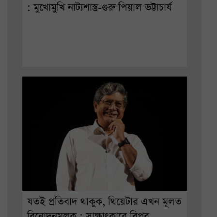
: মুখোমুখি নাট্যশাস্ত্র-গুরু পিয়াল ভট্টাচার্য
যতই প্রতিবাদ থাকুক, থিয়েটার এখন মূলত
বিনোদনমূলক : সাক্ষাৎকারে বিপ্লব