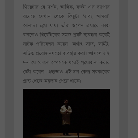
থিয়েটার যে দর্শন, আঙ্গিক, বর্জন এর ব্যাপার
রয়েছে সেখান থেকে কিছুটা ‘এবং আমরা’
আলাদা হয়ে যায়। তাঁরা ওপেন এয়ারে কাজ
করলেও থিয়েটারের সমস্ত প্রমট ব্যবহার করেই
নাটক পরিবেশন করেন। অর্থাৎ সাজ, লাইট,
সাউন্ড প্রয়োজনমতো ব্যবহার করা। আসলে এই
দল যে কোনো স্পেসকে ধরেই প্রযোজনা করার
চেষ্টা করেন। এছাড়াও এই দল কেন্দ্র সরকারের
গ্রান্ড থেকে অনুদান পেয়ে থাকে।