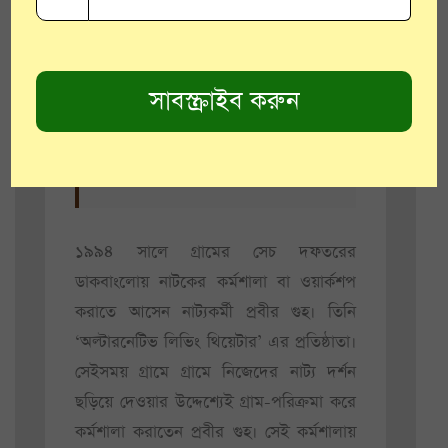
দূর দূরান্ত থেকে মানুষ আসে গ্রাম
দেখতে, গ্রামের নাটক দেখতে।
তাদের জন্য থাকা খাওয়ার
সুব্যবস্থা অবধি রয়েছে।
১৯৯৪ সালে গ্রামের সেচ দফতরের
ডাকবাংলোয় নাটকের কর্মশালা বা ওয়ার্কশপ
করাতে আসেন নাট্যকর্মী প্রবীর গুহ। তিনি
‘অল্টারনেটিভ লিভিং থিয়েটার’ এর প্রতিষ্ঠাতা।
সেইসময় গ্রামে গ্রামে নিজেদের নাট্য দর্শন
ছড়িয়ে দেওয়ার উদ্দেশ্যেই গ্রাম-পরিক্রমা করে
কর্মশালা করাতেন প্রবীর গুহ। সেই কর্মশালায়