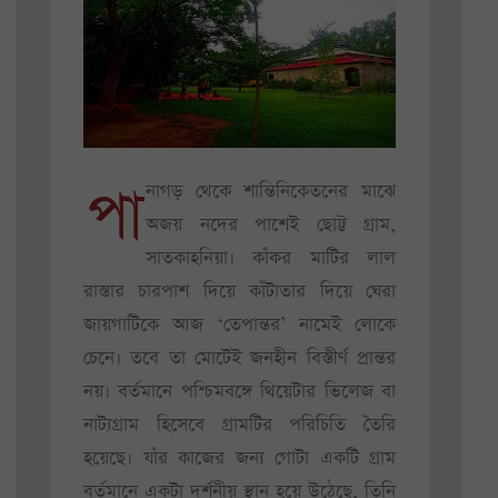
পা
নাগড় থেকে শান্তিনিকেতনের মাঝে
অজয় নদের পাশেই ছোট্ট গ্রাম,
সাতকাহনিয়া। কাঁকর মাটির লাল
রাস্তার চারপাশ দিয়ে কাঁটাতার দিয়ে ঘেরা
জায়গাটিকে আজ ‘তেপান্তর’ নামেই লোকে
চেনে। তবে তা মোটেই জনহীন বিস্তীর্ণ প্রান্তর
নয়। বর্তমানে পশ্চিমবঙ্গে থিয়েটার ভিলেজ বা
নাট্যগ্রাম হিসেবে গ্রামটির পরিচিতি তৈরি
হয়েছে। যাঁর কাজের জন্য গোটা একটি গ্রাম
বর্তমানে একটা দর্শনীয় স্থান হয়ে উঠেছে, তিনি