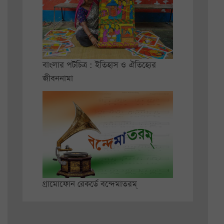
বাংলার পটচিত্র : ইতিহাস ও ঐতিহ্যের
জীবননামা
গ্রামোফোন রেকর্ডে বন্দেমাতরম্