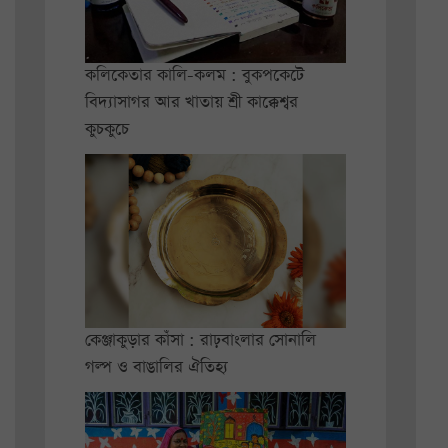
কলিকেতার কালি-কলম : বুকপকেটে
বিদ্যাসাগর আর খাতায় শ্রী কাক্কেশ্বর
কুচকুচে
কেঞ্জাকুড়ার কাঁসা : রাঢ়বাংলার সোনালি
গল্প ও বাঙালির ঐতিহ্য