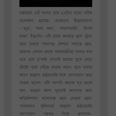
বর্তমানে এই দলের প্রায় ২২টার মতো নাটক
প্রযোজনা হয়েছে। তারমধ্যে উল্লেখযোগ্য
—‘ভূত’, ‘অন্য কথা’, ‘অমলকান্তি’, ‘উলঙ্গ
রাজা’ ইত্যাদি। এই গ্রামে আসতে হলে ট্রেনে
করে প্রথমে পানাগড় স্টেশনে নামতে হবে,
তারপর সেখান থেকে সাতকাহনিয়া যাবার বাস
ধরে প্রায় দু’ঘণ্টা গেলেই গ্রামের মুখে নেমে
টোটো করে পৌঁছে যাওয়া যাবে। তবে যাবার
আগে কল্লোল ভট্টাচার্যের সঙ্গে যোগাযোগ করে
যাওয়া ভালো। যদি আপনি অনেক দূর থেকে
যান, তাহলে অল্প মূল্যেই আপনার জন্য
অতিথিশালা বন্দোবস্ত করে দেওয়া হবে।
পাঠকদের সুবিধার্থে কল্লোল ভট্টাচার্যের
যোগাযোগ নম্বরও দিয়ে রাখলাম-