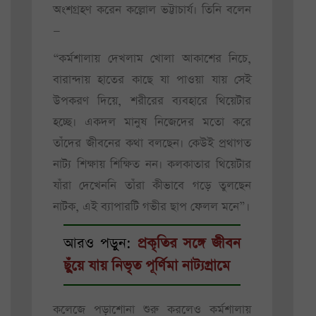
অংশগ্রহণ করেন কল্লোল ভট্টাচার্য। তিনি বলেন
—
“কর্মশালায় দেখলাম খোলা আকাশের নিচে,
বারান্দায় হাতের কাছে যা পাওয়া যায় সেই
উপকরণ দিয়ে, শরীরের ব্যবহারে থিয়েটার
হচ্ছে। একদল মানুষ নিজেদের মতো করে
তাঁদের জীবনের কথা বলছেন। কেউই প্রথাগত
নাট্য শিক্ষায় শিক্ষিত নন। কলকাতার থিয়েটার
যাঁরা দেখেননি তাঁরা কীভাবে গড়ে তুলছেন
নাটক, এই ব্যাপারটি গভীর ছাপ ফেলল মনে”।
আরও পড়ুন:
প্রকৃতির সঙ্গে জীবন
ছুঁয়ে যায় নিভৃত পূর্ণিমা নাট্যগ্রামে
কলেজে পড়াশোনা শুরু করলেও কর্মশালায়