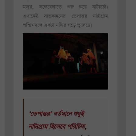
মজুর, সন্ধেবেলাতে শুরু করে নাট্যচর্চা।
এখানেই সাতকাহনের তেপান্তর নাট্যগ্রাম
পশ্চিমবঙ্গে একটা নজির গড়ে তুলেছে।
‘তেপান্তর’ বর্তমানে শুধুই
নাট্যগ্রাম হিসেবে পরিচিত
,