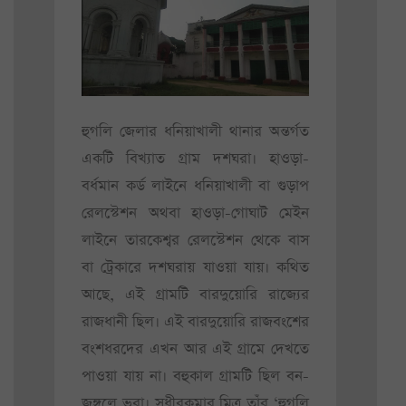
হুগলি জেলার ধনিয়াখালী থানার অন্তর্গত
একটি বিখ্যাত গ্রাম দশঘরা। হাওড়া-
বর্ধমান কর্ড লাইনে ধনিয়াখালী বা গুড়াপ
রেলস্টেশন অথবা হাওড়া-গোঘাট মেইন
লাইনে তারকেশ্বর রেলস্টেশন থেকে বাস
বা ট্রেকারে দশঘরায় যাওয়া যায়। কথিত
আছে, এই গ্রামটি বারদুয়োরি রাজ্যের
রাজধানী ছিল। এই বারদুয়োরি রাজবংশের
বংশধরদের এখন আর এই গ্রামে দেখতে
পাওয়া যায় না। বহুকাল গ্রামটি ছিল বন-
জঙ্গলে ভরা। সুধীরকুমার মিত্র তাঁর ‘হুগলি