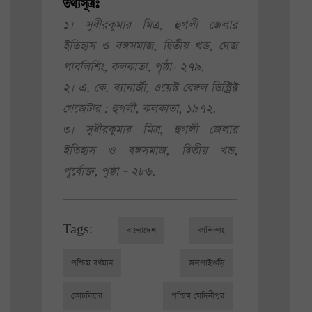
তথ্যসূত্রঃ
১। সুধীরকুমার মিত্র, হুগলী জেলার
ইতিহাস ও বঙ্গসমাজ, দ্বিতীয় খন্ড, দেজ
পাবলিশিং, কলকাতা, পৃষ্ঠা- ২৭৯.
২। এ. কে. ব্যানার্জী, ওয়েস্ট বেঙ্গল ডিস্ট্রিক্ট
গেজেটার : হুগলী, কলকাতা, ১৯৭২.
৩। সুধীরকুমার মিত্র, হুগলী জেলার
ইতিহাস ও বঙ্গসমাজ, দ্বিতীয় খন্ড,
পূর্বোক্ত, পৃষ্ঠা – ২৮৬.
Tags:
বাংলাদেশ
কালিম্পং
পশ্চিম বর্ধমান
জলপাইগুড়ি
কোচবিহার
পশ্চিম মেদিনীপুর