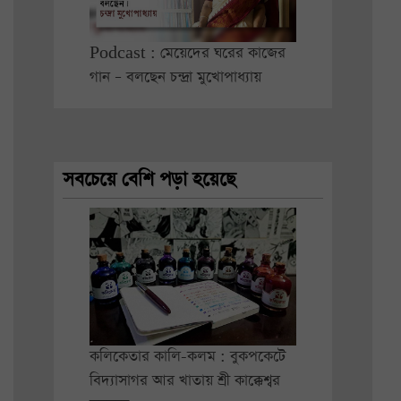
Podcast : মেয়েদের ঘরের কাজের
গান – বলছেন চন্দ্রা মুখোপাধ্যায়
সবচেয়ে বেশি পড়া হয়েছে
কলিকেতার কালি-কলম : বুকপকেটে
বিদ্যাসাগর আর খাতায় শ্রী কাক্কেশ্বর