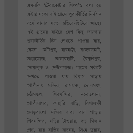
এমনকি ‘টেরাকোটার শিল্প’ও বলা হয়
এই গ্রামকে। এই গ্রামে পুরাকীর্তির নির্দশন
সর্ষে দানার মতো ছড়িয়ে-ছিটিয়ে আছে।
এই গ্রামের বাইরে বেশ কিছু জায়গায়
পুরাকীর্তির চিত্র দেখতে পাওয়া যায়,
যেমন– আঁটপুর, দ্বারহাট্টা, রাজবলহাট,
ভাঙামোড়া, ভান্ডারহাটি, বৈকুণ্ঠপুর,
সোয়ালুক ও দেউলপাড়া। গ্রামের সর্বত্রই
দেখতে পাওয়া যায় বিশ্বাস পাড়ায়
গোপীনাথ মন্দির, রাসমঞ্চ, দোলমঞ্চ,
চণ্ডীমণ্ডপ, শিবমন্দির, নহবতখানা,
গোপীসাগর, কাছারি বাড়ি, বিশালক্ষী
জোড়বাংলা মন্দির এবং রায় পাড়ায়
শিবমন্দির, ঘড়ির টাওয়ার, বড় খিলান
গেট, রায় বাড়ির নাচঘর, সিংহ দুয়ার,