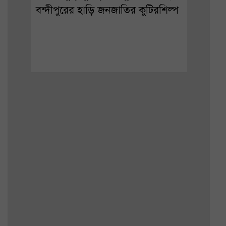
বন্দীপুরের হাড়ি জনজাতির কুটিরশিল্প