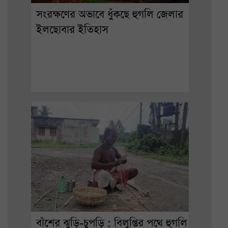
সংরক্ষণের অভাবে ধুঁকছে হুগলি জেলার
ইলছোবার ইতিহাস
বাঁশের ঝুড়ি-চুপড়ি : বিলুপ্তির পথে হুগলি