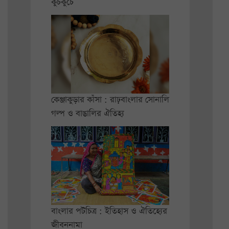
কুচকুচে
কেঞ্জাকুড়ার কাঁসা : রাঢ়বাংলার সোনালি
গল্প ও বাঙালির ঐতিহ্য
বাংলার পটচিত্র : ইতিহাস ও ঐতিহ্যের
জীবননামা