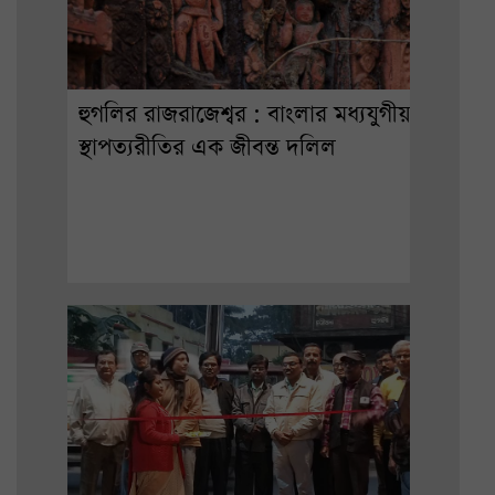
হুগলির রাজরাজেশ্বর : বাংলার মধ্যযুগীয়
স্থাপত্যরীতির এক জীবন্ত দলিল