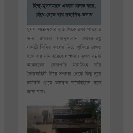
হিন্দু-মুসলমানে একত্রে মানত করে,
রেঁধে-বেড়ে খায় সত্যপির-তলায়
মুঘল আক্রমণের হাত থেকে রক্ষা পাওয়ার
জন্য রাজারা মহামূল্যবান মোহর-রত্ন
সামগ্রী দিঘির জলের নিচে লুকিয়ে রাখত
বলে এর নাম হয়েছে দশঘরা। মুঘল সম্রাট
আকবরের সেনাপতি মানসিংহ তাঁর
সৈন্যবাহিনী নিয়ে দশঘরা থেকে কিছু দূরে
চকদিঘি গ্রামে অবস্থান করেছিলেন বলে
জানা যায়।