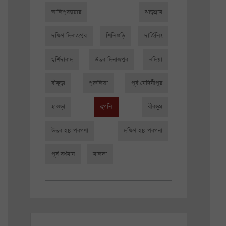
আলিপুরদুয়ার
ঝাড়গ্রাম
দক্ষিণ দিনাজপুর
শিলিগুড়ি
দার্জিলিং
মুর্শিদাবাদ
উত্তর দিনাজপুর
নদিয়া
বাঁকুড়া
পুরুলিয়া
পূর্ব মেদিনীপুর
হাওড়া
হুগলি
বীরভূম
উত্তর ২৪ পরগণা
দক্ষিণ ২৪ পরগনা
পূর্ব বর্ধমান
মালদা