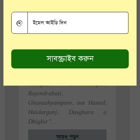
ও নলথোবা। দশঘরা বলে একটি পৃথক
মৌজা থাকলেও সরকারি গ্রন্থে উল্লেখিত
@
একটি গ্রামকেই দশঘরা বলা হয়”
। এদিকে
হুগলি ডিস্ট্রিক্ট গেজেটারে বলা হয়েছে,
“Although there is a separate
mousa called Dasghara, the
name loosely applies to a
number of neighboring
villages. Srikrishnapur,
Rajendrabati,
Ghanashyampore, not Hamid,
Haidargunj, Dasghara a
Dhighir”.
আরও পড়ুন