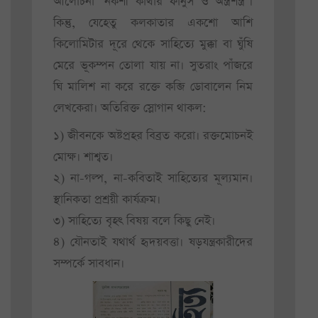
আলোচনা ‘নকশী কাঁথার ফানুস ও অস্ত্রশস্ত্র’।
কিন্তু, যেহেতু কলকাতার একশো আশি
কিলোমিটার দূরে থেকে সাহিত্যে মুক্কা বা ঘুঁষি
মেরে ভূকম্পন তোলা যায় না। সুতরাং পাঁজরে
ঘি মালিশ না করে রক্তে কব্জি ডোবালেন নিম
লেখকেরা। অতিরিক্ত স্লোগান থাকল:
১) জীবনকে অষ্টপ্রহর বিব্রত করো। রক্তমোচনই
মোক্ষ। শাশ্বত।
২) না-গল্প, না-কবিতাই সাহিত্যের মূল্যমান।
স্থানিকতা প্রশ্রয়ী কার্যক্রম।
৩) সাহিত্যে বৃহৎ বিষয় বলে কিছু নেই।
৪) যৌনতাই যথার্থ হৃদয়বত্তা। ষড়যন্ত্রকারীদের
সম্পর্কে সাবধান।