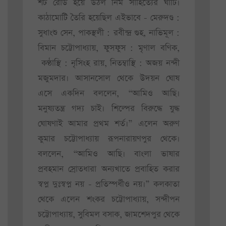
শর্ট রোড হয়ে উঠল নিম সাহিত্যের ঘাঁটি।
কাঠামোটি তৈরি হয়েছিল এইভাবে - মেরুদণ্ড :
সুধাংশু সেন, পাকস্থলী : রবীন্দ্র গুহ, নাভিমূল :
বিমান চট্টোপাধ্যায়, ফুসফুস : মৃণাল বণিক,
কণ্ঠাস্থি : নৃসিংহ রায়, নিতম্বাস্থি : অজয় নন্দী
মজুমদার। আসানসোল থেকে উদয়ন ঘোষ
এসে একদিন বললেন, “আমিও আছি।
মনুষ্যতন্ত্র গদ্য চাই। শিল্পের বিরুদ্ধে যুদ্ধ
ঘোষণাই আমার প্রথম শর্ত।” এলেন অরুণ
কুমার চট্টোপাধ্যায় রূপনারায়ণপুর থেকে।
বললেন, “আমিও আছি। বাংলা ভাষার
প্রবহমান স্রোতধারা অন্যখাতে প্রবাহিত করার
স্বপ্ন দুঃস্বপ্ন নয় - প্রতিস্পর্ধীও নয়।” কলকাতা
থেকে এলেন শংকর চট্টোপাধ্যায়, সন্দীপন
চট্টোপাধ্যায়, সুবিমল বসাক, জামশেদপুর থেকে