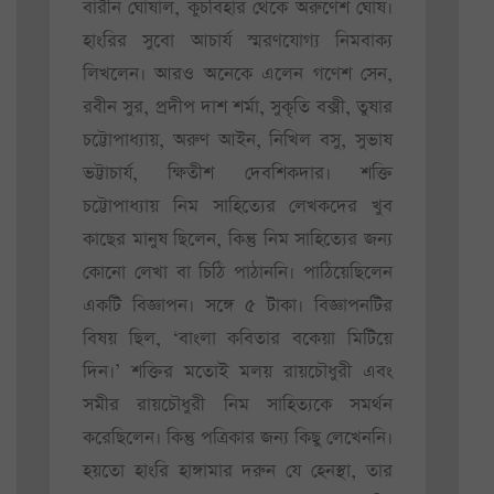
বারীন ঘোষাল, কুচবিহার থেকে অরুণেশ ঘোষ।
হাংরির সুবো আচার্য স্মরণযোগ্য নিমবাক্য
লিখলেন। আরও অনেকে এলেন গণেশ সেন,
রবীন সুর, প্রদীপ দাশ শর্মা, সুকৃতি বক্সী, তুষার
চট্টোপাধ্যায়, অরুণ আইন, নিখিল বসু, সুভাষ
ভট্টাচার্য, ক্ষিতীশ দেবশিকদার। শক্তি
চট্টোপাধ্যায় নিম সাহিত্যের লেখকদের খুব
কাছের মানুষ ছিলেন, কিন্তু নিম সাহিত্যের জন্য
কোনো লেখা বা চিঠি পাঠাননি। পাঠিয়েছিলেন
একটি বিজ্ঞাপন। সঙ্গে ৫ টাকা। বিজ্ঞাপনটির
বিষয় ছিল, ‘বাংলা কবিতার বকেয়া মিটিয়ে
দিন।’ শক্তির মতোই মলয় রায়চৌধুরী এবং
সমীর রায়চৌধুরী নিম সাহিত্যকে সমর্থন
করেছিলেন। কিন্তু পত্রিকার জন্য কিছু লেখেননি।
হয়তো হাংরি হাঙ্গামার দরুন যে হেনস্থা, তার