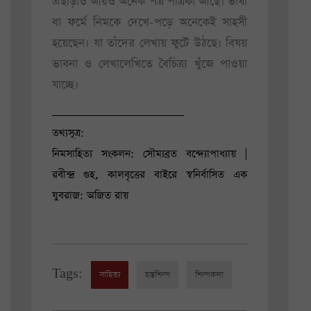
এছাড়াও আরও অনেক পত্র পত্রিকা আছে। ভাষা
বা ফর্মে নিমকে দেখে-পড়ে অনেকেই সাহসী
হয়েছেন। যা তাঁদের লেখায় ফুটে উঠছে। বিষয়
ভাবনা ও লেখালেখিতে বৈচিত্র্য খুঁজে পাওয়া
যাচ্ছে।
___________________
তথ্যসূত্র:
নিমসাহিত্য সংকলন: সৌম্যব্রত বন্দ্যোপাধ্যায় |
রবীন্দ্র গুহ, কালবৃত্তের বাইরে স্বনির্বাসিত এক
যুবরাজ: অজিত রায়
Tags:
সাহিত্য
হস্তশিল্প
শিল্পকলা