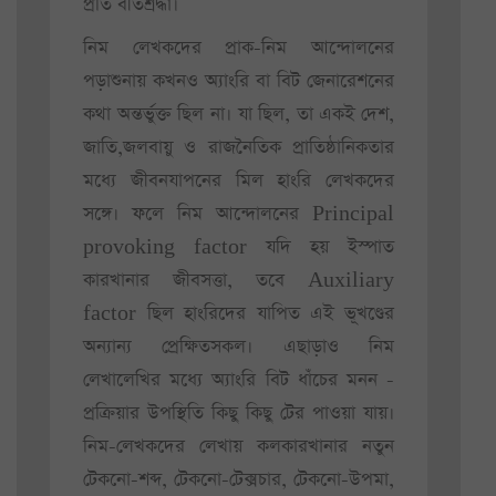
প্রতি বীতশ্রদ্ধা।
নিম লেখকদের প্রাক-নিম আন্দোলনের
পড়াশুনায় কখনও অ্যাংরি বা বিট জেনারেশনের
কথা অন্তর্ভুক্ত ছিল না। যা ছিল, তা একই দেশ,
জাতি,জলবায়ু ও রাজনৈতিক প্রাতিষ্ঠানিকতার
মধ্যে জীবনযাপনের মিল হাংরি লেখকদের
সঙ্গে। ফলে নিম আন্দোলনের Principal
provoking factor যদি হয় ইস্পাত
কারখানার জীবসত্তা, তবে Auxiliary
factor ছিল হাংরিদের যাপিত এই ভূখণ্ডের
অন্যান্য প্রেক্ষিতসকল। এছাড়াও নিম
লেখালেখির মধ্যে অ্যাংরি বিট ধাঁচের মনন -
প্রক্রিয়ার উপস্থিতি কিছু কিছু টের পাওয়া যায়।
নিম-লেখকদের লেখায় কলকারখানার নতুন
টেকনো-শব্দ, টেকনো-টেক্সচার, টেকনো-উপমা,