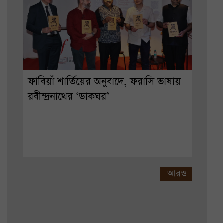
ফাবিয়াঁ শার্তিয়ের অনুবাদে, ফরাসি ভাষায়
রবীন্দ্রনাথের ‘ডাকঘর’
আরও