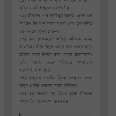
১১) মানব আত্মা + দৃশ্য জগতের আত্মা =
কবিতা। কবি ঈশ্বরের সমগোত্রীয়।
১২) জীবনের প্রায় সবকিছুই তছনছ। এখন চাই
আত্মিক দ্বিধাদ্বন্দ সঙ্গম সংঘর্ষ এবং তদজ্জনিত
রক্তক্ষরণের পুনরালোচনা।
১৩) নিম লেখকদের অস্তিত্ব অবিরাম হা-হা
আর্তনাদ। তাঁরা ঘিলুর ফাঙস সাফ করতে চান।
তাঁদের রক্তে টগবগ করে ফোটে ভালোবাসা।
তাঁরা বিশ্বাস করেন শরীরের অঙ্গপ্রত্যঙ্গ
হামেশাই বদল করে।
১৪) জগতের যাবতীয় বিষয় সম্পদের ওপর
মানুষ ও কীট পতঙ্গের সমান অধিকার।
১৫) তত্ত্ব বিতরণ নয়, তৈরি হোক জীবনের
শব্দজোট। বিবেক+আত্মা+হৃদয়।