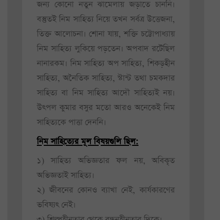
জন্য কোনো নতুন ঝামেলায় জড়াতে চাননি।
বস্তুতই নিম সাহিত্য নিয়ে তখন সর্বত্র উত্তেজনা,
তিক্ত আলোচনা। শোনা যায়, শক্তি চট্টোপাধ্যায়
নিম সাহিত্য লুকিয়ে পড়তেন। অপবাদ রটেছিল
নানারকম। নিম সাহিত্য অপ সাহিত্য, শিকড়হীন
সাহিত্য, অনৈতিক সাহিত্য, স্টান্ট তথা চমকদার
সাহিত্য বা নিম সাহিত্য আদৌ সাহিত্যই নয়।
উৎপল কুমার বসুর মতো আরও অনেকেই নিম
সাহিত্যকে পাত্তা দেননি।
নিম সাহিত্যের মূল বিষয়গুলি ছিল:
১) সাহিত্য অভিজ্ঞতার ফল নয়, অবিকৃত
অভিজ্ঞতাই সাহিত্য।
২) জীবনের কোনও ব্যাখা নেই, কার্যকারণের
ভবিষ্যৎ নেই।
৩) শিল্পহীনতার থেকে বন্ধনহীনতার দিকে।