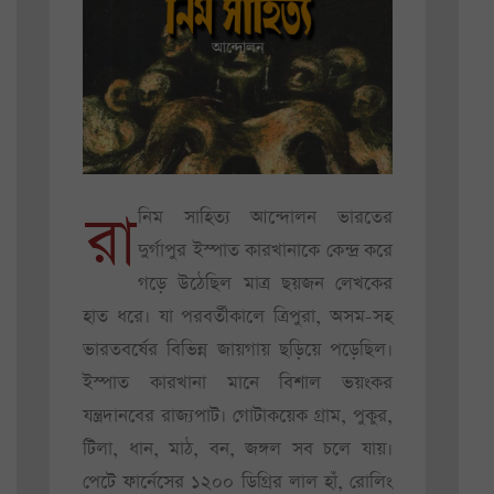
রা
নিম সাহিত্য আন্দোলন ভারতের
দুর্গাপুর ইস্পাত কারখানাকে কেন্দ্র করে
গড়ে উঠেছিল মাত্র ছয়জন লেখকের
হাত ধরে। যা পরবর্তীকালে ত্রিপুরা, অসম-সহ
ভারতবর্ষের বিভিন্ন জায়গায় ছড়িয়ে পড়েছিল।
ইস্পাত কারখানা মানে বিশাল ভয়ংকর
যন্ত্রদানবের রাজ্যপাট। গোটাকয়েক গ্রাম, পুকুর,
টিলা, ধান, মাঠ, বন, জঙ্গল সব চলে যায়।
পেটে ফার্নেসের ১২০০ ডিগ্রির লাল হাঁ, রোলিং