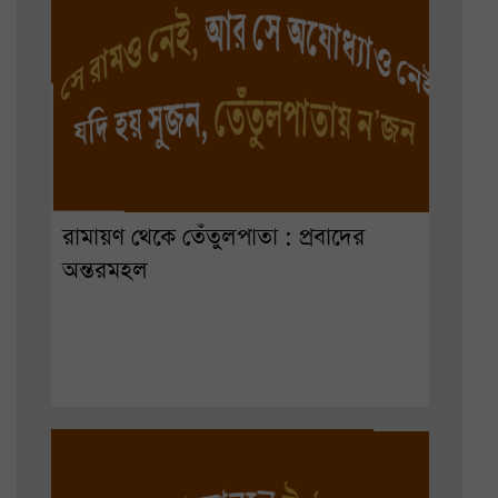
রামায়ণ থেকে তেঁতুলপাতা : প্রবাদের
অন্তরমহল