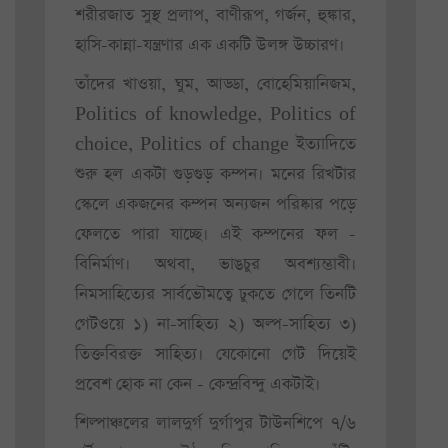
শরীরজাত সুস্থ প্রলাপ, বাণীরূপ, গর্জন, হুঙ্কার,
হাসি-কান্না-যন্ত্রণার এক একটি উলঙ্গ উচ্চারণ।
তাঁদের খাওয়া, ঘুম, আড্ডা, বোহেমিয়ানিজম,
Politics of knowledge, Politics of
choice, Politics of change ইত্যাদিতে
শুরু হল একটা গুড়গুড় কম্পন। মনের রিখটার
স্কেলে একজনের কম্পন অন্যজন পরিষ্কার পড়ে
ফেলতে পারা যাচ্ছে। এই কম্পনের ফল -
বিনির্মাণ। অথবা, ভাঙচুর অবশ্যম্ভাবী।
নিমসাহিত্যের সার্বভৌমত্বে ঢুকতে গেলে তিনটি
গেটওয়ে ১) না-সাহিত্য ২) অল্প-সাহিত্য ৩)
তিক্তবিরক্ত সাহিত্য। যেকোনো গেট দিয়েই
প্রবেশ হোক না কেন - কেন্দ্রবিন্দু একটাই।
শিল্পাঞ্চলের লালদুর্গ দুর্গাপুর টাউনশিপে ৭/৬