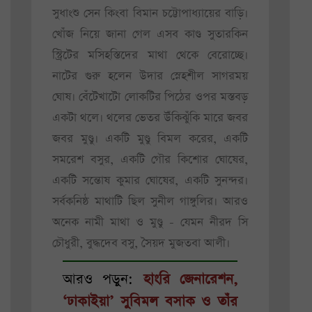
সুধাংশু সেন কিংবা বিমান চট্টোপাধ্যায়ের বাড়ি।
খোঁজ নিয়ে জানা গেল এসব কাণ্ড সুতারকিন
স্ট্রিটের মসিহস্তিদের মাথা থেকে বেরোচ্ছে।
নাটের গুরু হলেন উদার স্নেহশীল সাগরময়
ঘোষ। বেঁটেখাটো লোকটির পিঠের ওপর মস্তবড়
একটা থলে। থলের ভেতর উঁকিঝুঁকি মারে জবর
জবর মুণ্ডু। একটি মুণ্ডু বিমল করের, একটি
সমরেশ বসুর, একটি গৌর কিশোর ঘোষের,
একটি সন্তোষ কুমার ঘোষের, একটি সুনন্দর।
সর্বকনিষ্ঠ মাথাটি ছিল সুনীল গাঙ্গুলির। আরও
অনেক নামী মাথা ও মুণ্ডু - যেমন নীরদ সি
চৌধুরী, বুদ্ধদেব বসু, সৈয়দ মুজতবা আলী।
আরও পড়ুন:
হাংরি জেনারেশন,
‘ঢাকাইয়া’ সুবিমল বসাক ও তাঁর