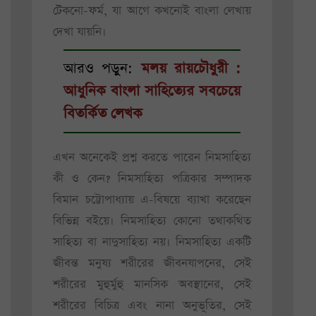
টেকনো-ফর্ম, যা আগে কখনোই বাংলা লেখায়
দেখা যায়নি।
আরও পড়ুন:
মলয় রায়চৌধুরী :
আধুনিক বাংলা সাহিত্যের সবচেয়ে
বিতর্কিত লেখক
এখন অনেকেই প্রশ্ন করতে পারেন নিমসাহিত্য
কী ও কেন? নিমসাহিত্য পত্রিকার সম্পাদক
বিমান চট্টোপাধ্যায় এ-বিষয়ে ব্যাখা করেছেন
বিভিন্ন বইয়ে। নিমসাহিত্য কোনো তথাকথিত
সাহিত্য বা নাদুসাহিত্য নয়। নিমসাহিত্য একটি
জীবন্ত মনুষ্য শরীরের জীবনযাপনের, সেই
শরীরের মুহুর্মুহু মানসিক অবস্থানের, সেই
শরীরের বিচিত্র এবং নানা অনুভূতির, সেই