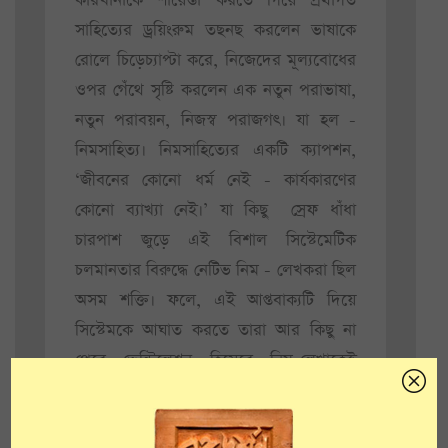
কারখানাকে শায়েস্তা করতে গিয়ে প্রথাগত
সাহিত্যের ড্রয়িংরুম তছনছ করলেন ভাষাকে
রোলে চিড়েচ্যাপ্টা করে, নিজেদের মূল্যবোধের
ওপর গেঁথে সৃষ্টি করলেন এক নতুন পরাভাষা,
নতুন পরাবয়ন, নিজস্ব পরাজগৎ। যা হল -
নিমসাহিত্য। নিমসাহিত্যের একটি ক্যাপশন,
‘জীবনের কোনো ধর্ম নেই - কার্যকারণের
কোনো ব্যাখ্যা নেই।’ যা কিছু স্রেফ ধাঁধা
চারপাশ জুড়ে এই বিশাল সিস্টেমেটিক
চলমানতার বিরুদ্ধে নেটিভ নিম - লেখকরা ছিল
অসম শক্তি। ফলে, এই আপ্তবাক্যটি দিয়ে
সিস্টেমকে আঘাত করতে তারা আর কিছু না
পেরে ভেন্টিলেশন হিসেবে নিম-লেখাকেই
হাতিয়ার করেছিলেন।