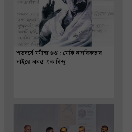
শতবর্ষে মণীন্দ্র গুপ্ত : মেকি নাগরিকতার
বাইরে অনন্ত এক বিন্দু