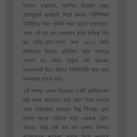
মিলের মৃত্যুদাঁত, অ্যাসিড ট্যাঙ্কের পুকুর
প্রতিমুহূর্তে হাতছানি দিয়ে ডাকে। নাইটশিফট
ডিউটিতে সারা পৃথিবী যখন ঘুমের স্বপ্নরাজ্যে,
তখন এই ছয় জন লেখকের ক্লান্তি অস্তিত্ব পিষ্ট
হয় ধোঁয়া-ধুলো-গ্যাস আর ১২০০ ডিগ্রি
সেন্টিগ্রেড উত্তাপে প্রতিদিন। তাঁরা পালাতে
পারেন না। কারণ মৃত্যুর এই ভয়ংকর
মুখব্যাদনই ছিল তাঁদের সিকিউরিটি তথা ক্ষুধা
নিরসনের বন্ডেড শর্ত।
এই রুক্ষতা ক্ষোভ বিদ্বেষের একটা ভেন্টিলেশন
চাই যেমন হাড়গিলে চাষা রাগে পিষে মারতে
পারে বড়োজোর ক্ষোভের কিছু পিঁপড়ে। ভুখা
শ্রমিক ক্ষোভে পেটাতে পারে একমাত্র রোগা
বউকে। কিন্তু সেই ছয় জন লেখক ইস্পাত