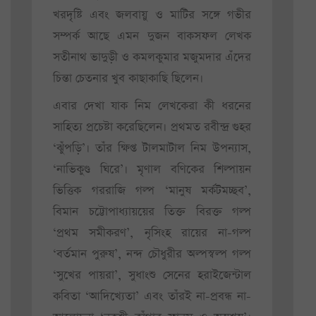
খরদৃষ্টি এবং জলবায়ু ও মাটির সঙ্গে গভীর
সম্পর্ক আছে এমন দুজন বাকসফল লেখক
সতীনাথ ভাদুড়ী ও কমলকুমার মজুমদার এঁদের
চিন্তা চেতনার খুব কাছাকাছি ছিলেন।
এবার দেখা যাক নিম লেখকেরা কী ধরনের
সাহিত্য প্রচেষ্টা করেছিলেন। প্রথমত রবীন্দ্র গুহর
‘ঝুঁপড়ি’। তাঁর ক্ষিপ্ত টালমাটাল নিম উপন্যাস,
‘নাভিকুণ্ড ঘিরে’। মৃণাল বণিকের শিল্পায়ন
ভিত্তিক গররাজি গল্প ‘মানুষ মর্কটমচ্ছব’,
বিমান চট্টোপাধ্যায়য়ের তিক্ত বিরক্ত গল্প
‘প্রথম সমীকরণ’, নৃসিংহ রায়ের না-গল্প
‘বর্তমান পুরুষ’, নন্দ চৌধুরীর অল্পস্বল্প গল্প
‘সুখের পায়রা’, সুধাংশু সেনের হরাইজেন্টাল
কবিতা ‘আদিখ্যেতা’ এবং তাঁরই না-প্রবন্ধ না-