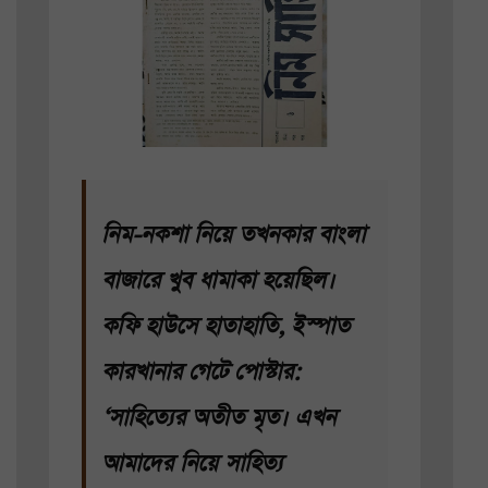
নিম-নকশা নিয়ে তখনকার বাংলা
বাজারে খুব ধামাকা হয়েছিল।
কফি হাউসে হাতাহাতি, ইস্পাত
কারখানার গেটে পোস্টার:
‘সাহিত্যের অতীত মৃত। এখন
আমাদের নিয়ে সাহিত্য