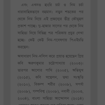
এবং এখনও হাংরি চর্চা ও নিম চর্চা
ধারাবাহিকভাবে বহমান। নতুন শতকের পর
থেকে নিম নিয়ে এই প্রজন্মের তীব্র কৌতূহল
প্রকাশ পাচ্ছে। দু-হাজার সালের পর থেকে নিম
সাহিত্য নিয়ে বিভিন্ন পত্র পত্রিকায় প্রচুর লেখা
হচ্ছে। কেউ কেউ নিম-গবেষণায় পিএইচডি
করছেন।
অসাধারণ নিম-দলিল করে প্রয়াত হয়েছেন প্রিয়
কবি অরুণকুমার চট্টোপাধ্যায় (২০০৩)।
তারপর আলোর পাখি (২০০৫), অভিমুখ
(২০১৫), কবি সম্মেলন, তথ্য সংস্কৃতি
(২০১০), বিকল্প শরীর (২০০৮), সপর্যা
(২০০৮), গল্পবিশ্ব (২০০৮), নবাবী (২০০৩,
২০০৪), বাংলা সাহিত্য আন্দোলন (২০১৪)