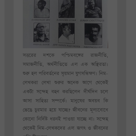
সত্তরের দশকে পশ্চিমবঙ্গের রাজনীতি,
সমাজনীতি, অর্থনীতিতে এল এক অস্থিরতা।
শুরু হল পরিবর্তনের সৃয়মান যুগসন্ধিক্ষণ। নিম-
লেখকরা লেখা শুরুর অনেক আগে থেকেই
একটা সন্দেহ বহন করছিলেন দীর্ঘদিন চলে
আসা সাহিত্য সম্পর্কে। মানুষের অবয়ব কি
ভেঙে চুরমার হয়ে যাচ্ছে? জীবনের মূল্যবোধে
কোনো নির্দিষ্ট ধরনই পাওয়া যাচ্ছে না। সন্দেহ
থেকেই নিম-লেখকদের এল জগৎ ও জীবনের