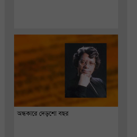
অন্ধকারে দেড়শো বছর