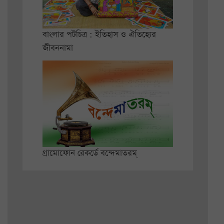
বাংলার পটচিত্র : ইতিহাস ও ঐতিহ্যের
জীবননামা
গ্রামোফোন রেকর্ডে বন্দেমাতরম্