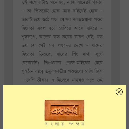
ওই সঙ্গে এটাও মনে হয়, ন্যাজ যাদেরই গজায়
– তা ভিতরেই হোক আর বাইরেই হোক –
তারাই হয়ে ওঠে পশু। যে সব ন্যাজওয়ালা পশুর
হিংস্রতা সরল হয়ে বেরিয়ে আসে বাইরে –
শৃঙ্গরূপে, তাদের তত ভয়ের কারণ নেই, যত
ভয় হয় সেই সব পশুদের দেখে – যাদের
হিংস্রতা ভিতরে, যাদের শিং মাথা ফুটে
বেরোয়নি! শিংওয়ালা গোরু-মহিষের চেয়ে
শৃঙ্গহীন ব্যাঘ্র-ভল্লুকজাতীয় পশুগুলো বেশি হিংস্র
– বেশি ভীষণ। এ হিসেবে মানুষও পড়ে ওই
শৃঙ্গহীন বাঘ-ভালুকের দলে। কিন্তু বাঘ-
ভালুকের তবু ন্যাজটা বাইরে, তাই হয়তো
রক্ষে। কেননা, ন্যাজ আর শিং দুই-ই ভেতরে
থাকলে কীরকম হিংস্র হয়ে উঠতে হয়, তা হিন্দু-
মুসলমানের ছোরামারা না দেখলে কেউ বুঝতে