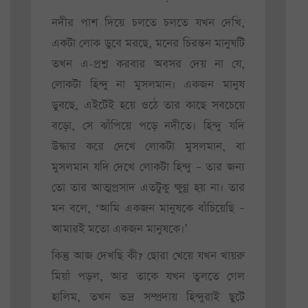
নদীর পাশ দিয়ে চলতে চলতে যখন দেখি,
একটা লোক ডুবে মরছে, মনের চিরন্তন মানুষটি
তখন এ-প্রশ্ন করবার অবসর দেয় না যে,
লোকটা হিন্দু না মুসলমান। একজন মানুষ
ডুবছে, এইটেই হয়ে ওঠে তার কাছে সবচেয়ে
বড়ো, সে ঝাঁপিয়ে পড়ে নদীতে। হিন্দু যদি
উদ্ধার করে দেখে লোকটা মুসলমান, বা
মুসলমান যদি দেখে লোকটা হিন্দু – তার জন্য
তো তার আত্মপ্রসাদ এতটুকু ক্ষুণ্ণ হয় না। তার
মন বলে, ‘আমি একজন মানুষকে বাঁচিয়েছি –
আমারই মতো একজন মানুষকে।’
কিন্তু আজ দেখছি কী? ছোরা খেয়ে যখন খায়রু
মিয়াঁ পড়ল, আর তাকে যখন তুলতে গেল
হালিম, তখন ভদ্র সম্প্রদায় হিন্দুরাই ছুটে