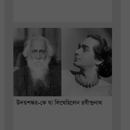
উদয়শঙ্কর-কে যা লিখেছিলেন রবীন্দ্রনাথ