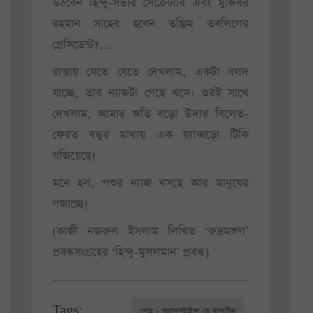
উঠবেন হিন্দু-সভার সেক্রেটারি এবং মুজিবর
রহমান সাহেব হবেন তঞ্জিম তবলিগের
প্রেসিডেন্ট?…
রাস্তায় যেতে যেতে দেখলাম, একটা বলদ
যাচ্ছে, তার ন্যাজটা গেছে খসে। ওরই সাথে
দেখলাম, আমার অতি বড়ো উদার বিলেত-
ফেরত বন্ধুর মাথায় এক য়্যাব্বড়ো টিকি
গজিয়েছে!
মনে হল, পশুর ন্যাজ খসছে আর মানুষের
গজাচ্ছে!
(কাজী নজরুল ইসলাম লিখিত ‘রুদ্রমঙ্গল’
প্রবন্ধসংগ্রহের ‘হিন্দু-মুসলমান’ প্রবন্ধ)
Tags:
প্রেম - ভ্যালেন্টাইন্স ডে বুলেটিন