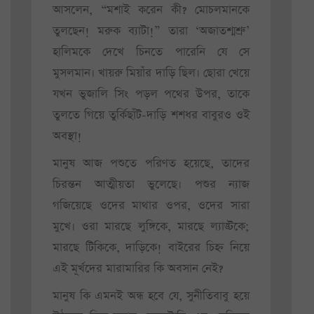
আসলেন, “মশাই করেন কী? মোচলমানকে
তুলছেন! মরুক ব্যাটা!” তারা ‘অজাতশ্মশ্রু’
হালিমকে দেখে চিনতে পারেনি যে সে
মুসলমান। খায়রু মিয়াঁর দাড়ি ছিল। ছোরা খেয়ে
যখন ভুজালি সিং পড়ল পথের উপর, তাকে
তুলতে গিয়ে তুর্কিছাঁট-দাড়ি শশধর বাবুরও ওই
অবস্থা!
মানুষ আজ পশুতে পরিণত হয়েছে, তাদের
চিরন্তন আত্মীয়তা ভুলেছে। পশুর ন্যাজ
গজিয়েছে ওদের মাথার ওপর, ওদের সারা
মুখে। ওরা মারছে লুঙ্গিকে, মারছে ল্যাঙ্টকে;
মারছে টিকিকে, দাড়িকে! বাইরের চিহ্ন নিয়ে
এই মূর্খদের মারামারির কি অবসান নেই?
মানুষ কি এমনই অন্ধ হবে যে, সুনীতিবাবু হয়ে