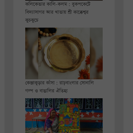
কলিকেতার কালি-কলম : বুকপকেটে
বিদ্যাসাগর আর খাতায় শ্রী কাক্কেশ্বর
কুচকুচে
কেঞ্জাকুড়ার কাঁসা : রাঢ়বাংলার সোনালি
গল্প ও বাঙালির ঐতিহ্য