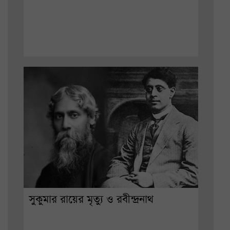
সুকুমার রায়ের মৃত্যু ও রবীন্দ্রনাথ