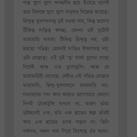
শাস্ত্র যুগে যুগে অসহনীয় হয়ে উঠেছে বলেই
তার বিরুদ্ধে যুগে যুগে মানুষও বিদ্রোহ করেছে।
হিন্দুত্ব মুসলমানত্ব দুই সওয়া যায়, কিন্তু তাদের
টিকিত্ব দাড়িত্ব অসহ্য, কেননা ওই দুটোই
মারামারি বাধায়। টিকিত্ব হিন্দুত্ব নয়, ওটা
হয়তো পণ্ডিত্ব! তেমনই দাড়িও ইসলামত্ব নয়,
ওটা মোল্লাত্ব! এই দুই ‘ত্ব’ মার্কা চুলের গোছা
নিয়েই আজ এত চুলোচুলি! আজ যে
মারামারিটা বেধেছে, সেটাও এই পণ্ডিত-মোল্লায়
মারামারি, হিন্দু-মুসলমানে মারামারি নয়।
নারায়ণের গদা আর আল্লার তলোয়ারে কোনো
দিনই ঠোকাঠুকি বাধবে না, কারণ তাঁরা
দুইজনেই এক, তাঁর এক হাতের অস্ত্র তাঁরই
আর এক হাতের ওপর পড়বে না। তিনি
সর্বনাম, সকল নাম গিয়ে মিশেছে ওঁর মধ্যে।