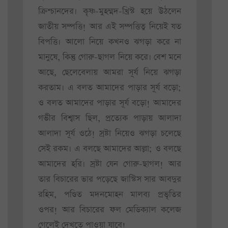
ক্রিশ্চানদের। কৃষ্ণ-মুহম্মদ-খ্রিস্ট হয়ে উঠলেন
জাতীয় সম্পত্তি! আর এই সম্পত্তিত্ব নিয়েই যত
বিপত্তি। আলো নিয়ে কখনও ঝগড়া করে না
মানুষে, কিন্তু গোরু-ছাগল নিয়ে করে। বেশ মনে
আছে, ছেলেবেলায় আমরা সূর্য নিয়ে ঝগড়া
করতাম। এ বলত আমাদের পাড়ার সূর্য বড়ো;
ও বলত আমাদের পাড়ার সূর্য বড়ো! আমাদের
গভীর বিশ্বাস ছিল, প্রত্যেক পাড়ায় আলাদা
আলাদা সূর্য ওঠে! স্রষ্টা নিয়েও ঝগড়া চলেছে
সেই রকম। এ বলছে আমাদের আল্লা; ও বলছে
আমাদের হরি। স্রষ্টা যেন গোরু-ছাগল! আর
তার বিচারের ভার পড়েছে জাস্টিস সার আবদুর
রহিম, পণ্ডিত মদনমোহন মালব্য প্রভৃতির
ওপর! আর বিচারের ফল মেডিক্যাল কলেজ
গেলেই দেখতে পাওয়া যাবে!