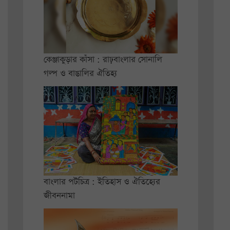
কেঞ্জাকুড়ার কাঁসা : রাঢ়বাংলার সোনালি
গল্প ও বাঙালির ঐতিহ্য
বাংলার পটচিত্র : ইতিহাস ও ঐতিহ্যের
জীবননামা