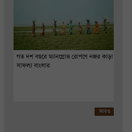
গত দশ বছরে ম্যানগ্রোভ রোপণে নজর কাড়া
সাফল্য বাংলার
আরও