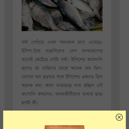
বর্ষা পেরিয়ে এখন শরৎকাল চলে এসেছে।
ইলিশ-প্রিয় বাঙালিদের বেশ মনখারাপের
মধ্যেই কেটেছে গোটা বর্ষা। ইলিশের আমদানি
হলেও তা চাহিদার থেকে অনেক কম ছিল।
যোগান কম হওয়ার সঙ্গে ইলিশের ওজনও ছিল
অনেক কম। ফলে মাত্রাছাড়া দাম হচ্ছিল এই
রুপোলি ফসলের। মৎস্যজীবীদের মাথায় হাত৷
হলটা কী!
এবার হাসি ফুটেছে তাঁদের মুখেই। গত
কয়েকদিনে ইলিশের যোগান বেশ ভালো হচ্ছে।