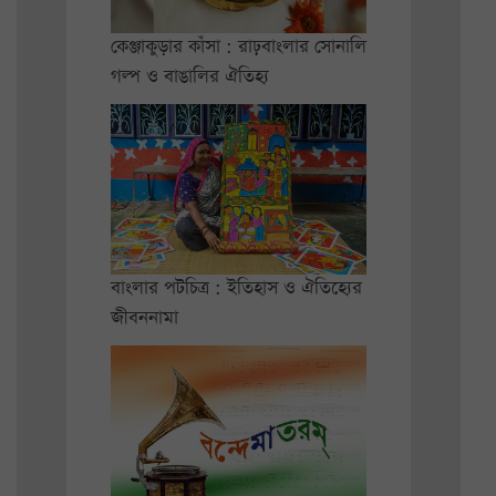
কেঞ্জাকুড়ার কাঁসা : রাঢ়বাংলার সোনালি
গল্প ও বাঙালির ঐতিহ্য
বাংলার পটচিত্র : ইতিহাস ও ঐতিহ্যের
জীবননামা