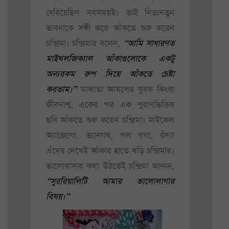
বেরিয়েছিল সবসময়ই। তাই নিত্যনতুন
ভাবনাকে সঙ্গী করে আঁকতে শুরু করেন
চন্দ্রিমা। চন্দ্রিমার বলেন,
“আমি সাধারণত
মাইথলজিক্যাল আঁকাগুলোকে একটু
অন্যরকম রুপ দিয়ে আঁকতে চেষ্টা
করতাম।”
মান্ধাতা আমলের যুবক কিংবা
জীবনাশ্ব, একের পর এক পুরাণভিত্তিক
ছবি আঁকতে শুরু করেন চন্দ্রিমা। মাইকেল
অ্যাঞ্জেলো, ভ্যানগঘ, পল গগা, রঁদ্যা
এঁদের দেখেই আঁকার হাতে খড়ি চন্দ্রিমার।
ভালোবাসার কথা উঠতেই চন্দ্রিমা জানান,
“সুররিয়ালিটি আমার ভালোলাগার
বিষয়।”