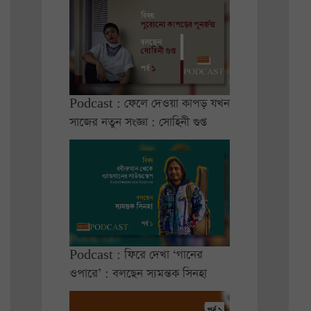
Podcast : ফেলে দেওয়া কাপড় যখন
সাজের নতুন সংজ্ঞা : সোহিনী গুপ্ত
Podcast : ফিরে দেখা ‘গানের
ওপারে’ : বলছেন স্যমন্তক সিনহা