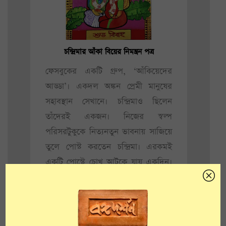
চন্দ্রিমার আঁকা বিয়ের নিমন্ত্রন পত্র
ফেসবুকের একটি গ্রুপ, ‘আঁকিয়েদের
আড্ডা’। একদল অঙ্কন প্রেমী মানুষের
সহাবস্থান সেখানে। চন্দ্রিমাও ছিলেন
তাঁদেরই একজন। নিজের স্বল্প
পরিসরটুকুকে নিত্যনতুন ভাবনায় সাজিয়ে
তুলে পোস্ট করতেন চন্দ্রিমা। এরকমই
একটি পোস্টে চোখ আটকে যায় একদিন।
যার বিষয় ছিল,
"হাতে আঁকা বিয়ের কার্ড
বানাতে চাইলে অবশ্যই যোগাযোগ
করুন।”
দেখেই খানিক অবাক হতে হয়।
এতদিন বিয়ের
কার্ড
বলতে আমরা