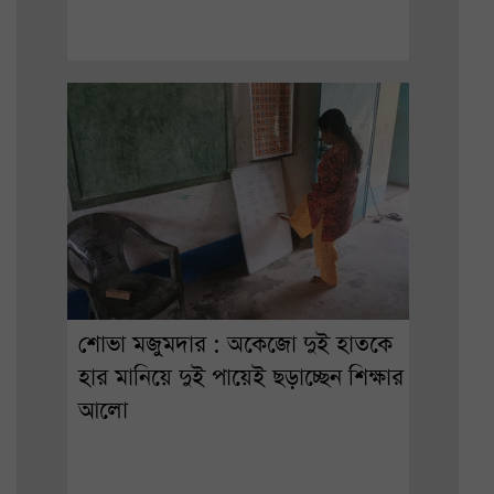
শোভা মজুমদার : অকেজো দুই হাতকে
হার মানিয়ে দুই পায়েই ছড়াচ্ছেন শিক্ষার
আলো