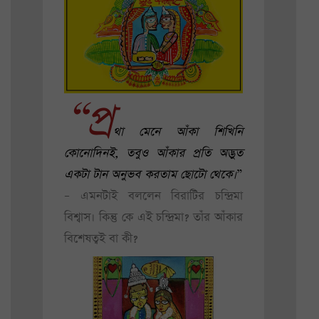
“প্র
থা মেনে আঁকা শিখিনি
কোনোদিনই, তবুও আঁকার প্রতি অদ্ভুত
একটা টান অনুভব করতাম ছোটো থেকে।
”
– এমনটাই বললেন বিরাটির চন্দ্রিমা
বিশ্বাস। কিন্তু কে এই চন্দ্রিমা? তাঁর আঁকার
বিশেষত্বই বা কী?