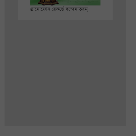
গ্রামোফোন রেকর্ডে বন্দেমাতরম্