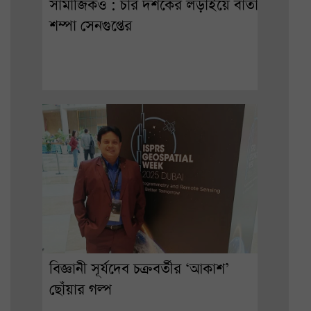
সামাজিকও : চার দশকের লড়াইয়ে বার্তা
শম্পা সেনগুপ্তের
বিজ্ঞানী সূর্যদেব চক্রবর্তীর ‘আকাশ’
ছোঁয়ার গল্প