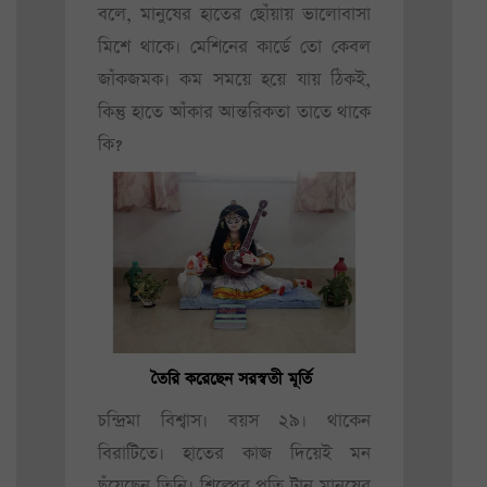
বলে, মানুষের হাতের ছোঁয়ায় ভালোবাসা
মিশে থাকে। মেশিনের কার্ডে তো কেবল
জাঁকজমক। কম সময়ে হয়ে যায় ঠিকই,
কিন্তু হাতে আঁকার আন্তরিকতা তাতে থাকে
কি?
তৈরি করেছেন সরস্বতী মূর্তি
চন্দ্রিমা বিশ্বাস। বয়স ২৯। থাকেন
বিরাটিতে। হাতের কাজ দিয়েই মন
ছুঁয়েছেন তিনি। শিল্পের প্রতি টান মানুষের