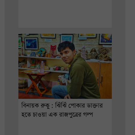
বিনায়ক রুকু : ঝিঁঝিঁ পোকার ডাক্তার
হতে চাওয়া এক রাজপুত্রের গল্প