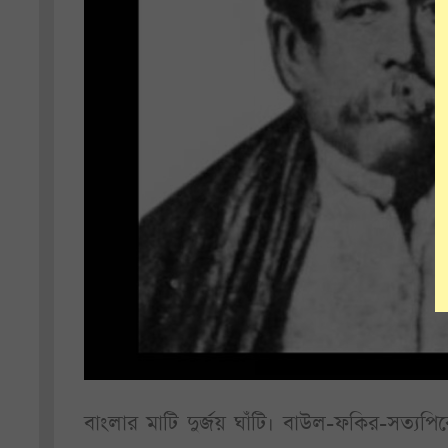
বাংলার মাটি দুর্জয় ঘাঁটি। বাউল-ফকির-সত্যপ