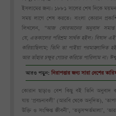
ইসলামের জন্য। ১৮৮১ সালের শেষ দিকে ময়মনসি
সময় লাগে শেষ করতে। বাংলা কোরান প্রকাশিত
লিখলেন,
“আজ কোরআনের অনুবাদ সমাপ্ত দ
যে, এতকালের পরিশ্রম সার্থক হইল। বিষাদ এই যে
করিয়াছিলাম; তিনি তা পাইয়া পরমাহ্লাদিত হইয়
আর তাঁহার চক্ষুর গোচর করিতে পারিলাম না। ঈশ
আরও পড়ুন:
নিরাপত্তার জন্য সারা দেশের তার
কোরান ছাড়াও বেশ কিছু বই তিনি অনুবাদ কর
যায় ‘প্রবচনাবলী’ (আরবি থেকে অনূদিত), ‘তাপসম
উক্তি ও সংক্ষিপ্ত জীবনী’, ‘তত্ত্বসন্দর্ভমালা’, 