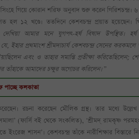
ংহে গিয়ে কোরান শরিফ অনুবাদ শুরু করেন গিরিশচন্দ্র। ৬
 হল ১২ খণ্ডে। ততদিনে কেশবচন্দ্র প্রয়াত হয়েছেন। গ
েখিয়া আমার মনে যুগপৎ-হর্ষ বিষাদ উপস্থিত। হর্
, ইহার প্রথমাংশ শ্রীমদাচার্য কেশবচন্দ্র সেনের করকমলে 
াছিলেন এবং ও তাহার সমাপ্তি প্রতীক্ষা করিতেছিলেন; শে
্বর তাঁহাকে আমাদের চক্ষুর অগোচর করিলেন।”
িফ পাচ্ছে কলকাতা
েছেন। রচনা করেছেন মৌলিক গ্রন্থ। তার মধ্যে উল্লেখ
ালা’ (ফার্সি বই থেকে সংকলিত), ‘শ্রীমদ্‌ রামকৃষ্ণ পরম
‘ভারতে ইংরেজ শাসন’। কেশবচন্দ্র তাঁকে নারীশিক্ষার বিস্তারে 