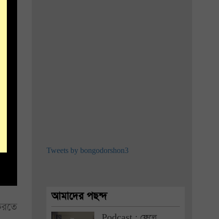
Tweets by bongodorshon3
আমাদের পছন্দ
 করতে
Podcast : ফেলে