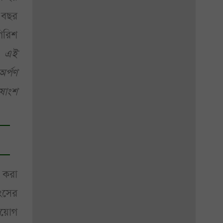
 বছর
িরিশ
ষ এই
অর্পণ
ষাংশ
 করা
হংসের
নিয়োগ