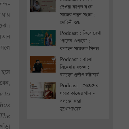
নন্দ-
দেওয়া কাপড় যখন
াষায়
সাজের নতুন সংজ্ঞা :
সোহিনী গুপ্ত
ওঝা।
Podcast : ফিরে দেখা
লতান
‘গানের ওপারে’ :
আসলে
বলছেন স্যমন্তক সিনহা
Podcast : বাংলা
সিনেমার সংকট :
ও হয়ে
বলছেন প্রদীপ্ত ভট্টাচার্য
খেন,
Podcast : মেয়েদের
e to
ঘরের কাজের গান –
বলছেন চন্দ্রা
 has
মুখোপাধ্যায়
 The
োঁড়া