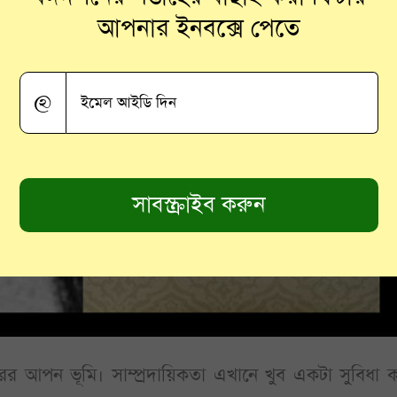
আপনার ইনবক্সে পেতে
@
িরের আপন ভূমি। সাম্প্রদায়িকতা এখানে খুব একটা সুবিধা