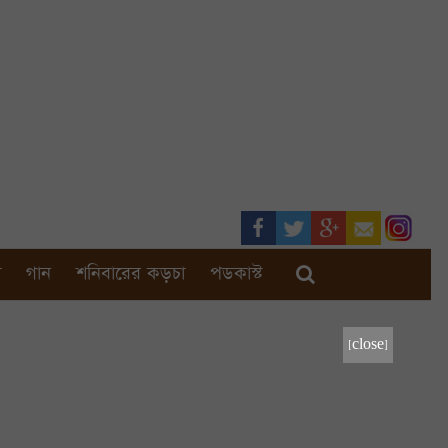
া
গান
শনিবারের কড়চা
পডকাস্ট
[close]