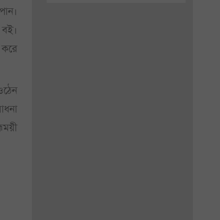
 পান।
র বই।
া করে
 ওঠেন
সাধনা
মময়ী