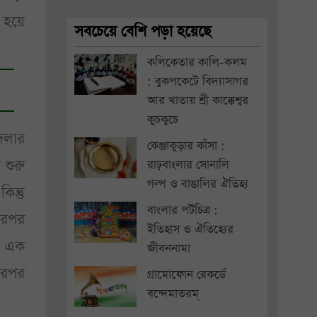
 হয়ে
সবচেয়ে বেশি পড়া হয়েছে
কলিকেতার কালি-কলম
: বুকপকেটে বিদ্যাসাগর
আর খাতায় শ্রী কাক্কেশ্বর
কুচকুচে
জেলার
কেঞ্জাকুড়ার কাঁসা :
 শুরু
রাঢ়বাংলার সোনালি
গল্প ও বাঙালির ঐতিহ্য
ন্তু
বাংলার পটচিত্র :
তারপর
ইতিহাস ও ঐতিহ্যের
া এক
জীবননামা
এরপর
গ্রামোফোন রেকর্ডে
বন্দেমাতরম্