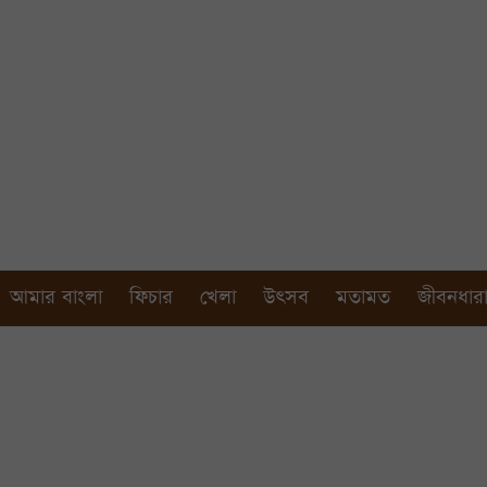
আমার বাংলা
ফিচার
খেলা
উৎসব
মতামত
জীবনধার