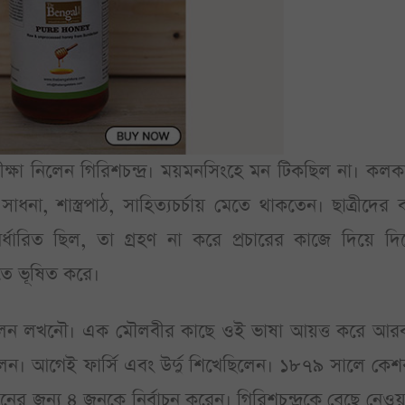
 দীক্ষা নিলেন গিরিশচন্দ্র। ময়মনসিংহে মন টিকছিল না। কল
াধনা, শাস্ত্রপাঠ, সাহিত্যচর্চায় মেতে থাকতেন। ছাত্রীদের 
্ধারিত ছিল, তা গ্রহণ না করে প্রচারের কাজে দিয়ে দি
ধিতে ভূষিত করে।
গেলেন লখনৌ। এক মৌলবীর কাছে ওই ভাষা আয়ত্ত করে আর
ন। আগেই ফার্সি এবং উর্দু শিখেছিলেন। ১৮৭৯ সালে কেশবচ
অধ্যয়নের জন্য ৪ জনকে নির্বাচন করেন। গিরিশচন্দ্রকে বেছে নেও