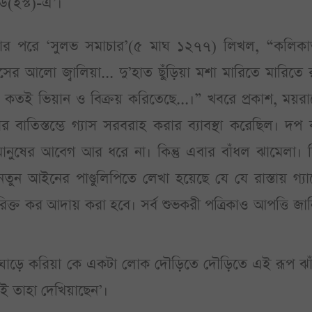
ড(ইস্ট)-এ’।
য়ার পরে ‘সুলভ সমাচার’(৫ মাঘ ১২৭৭) লিখল, “কলিকা
সের আলো জ্বালিয়া... দু’হাত ছুঁড়িয়া মশা মারিতে মারিতে রা
বড়া কতই ভিয়ান ও বিক্রয় করিতেছে...।” খবরে প্রকাশ, ময়র
বাতিস্তম্ভে গ্যাস সরবরাহ করার ব্যাবস্থা করেছিল। দপ
ুষের আবেগ আর ধরে না। কিন্তু এবার বাঁধল ঝামেলা। হি
নতুন আইনের পাণ্ডুলিপিতে লেখা হয়েছে যে যে রাস্তায় গ্য
ক্ত কর আদায় করা হবে। সর্ব শুভকরী পত্রিকাও আপত্তি জা
 ঘাড়ে করিয়া কে একটা লোক দৌড়িতে দৌড়িতে এই রূপ ঝাঁ 
েই তাহা দেখিয়াছেন’।