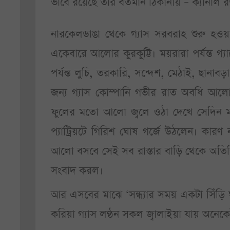
ভাবে রয়েছে তার বর্তমান ঠিকানায় – ক্যানাল র
নারকেলডাঙা থেকে গ্যাস সরবরাহ শুরু হও
একেবারে আলোর কুরকুট্টি। ময়রারা পর্যন্ত গ্যা
পর্যন্ত লুচি, তরকারি, সন্দেশ, মেঠাই, ছানা
জন্য গ্যাস কোম্পানি গভীর রাত অবধি আলোর 
ফুলের মতো আলো জ্বলে ওঠা দেখে সেদিন মান
প্যাট্রিয়টে গিরিশ ঘোষ গর্জে উঠলেন। কারণ 
আলো বসবে সেই সব রাস্তার বাড়ি থেকে অতিরি
সংবাদ করল।
আর এসবের মাঝে ‘সন্ধ্যার সময় একটা সিঁড়ি
করিয়া গ্যাস লণ্ঠন সকল জ্বালাইয়া যায় অনেক