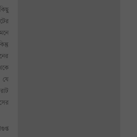
কিছু
িটের
 মনে
্তু
িনের
থেকে
। যে
িরাট
াসের
ুপ্ত