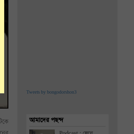
Tweets by bongodorshon3
আমাদের পছন্দ
িকে
নের
Podcast : ফেলে