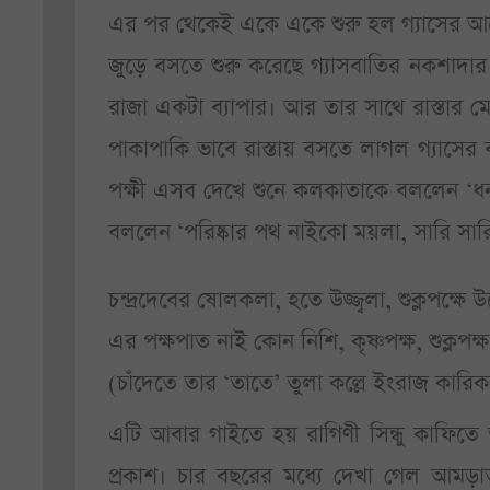
এর পর থেকেই একে একে শুরু হল গ্যাসের আলো
জুড়ে বসতে শুরু করেছে গ্যাসবাতির নকশাদার স্ত
রাজা একটা ব্যাপার। আর তার সাথে রাস্তা
পাকাপাকি ভাবে রাস্তায় বসতে লাগল গ্যাসের 
পক্ষী এসব দেখে শুনে কলকাতাকে বললেন ‘ধন্য
বললেন ‘পরিষ্কার পথ নাইকো ময়লা, সারি সার
চন্দ্রদেবের ষোলকলা, হতে উজ্জ্বলা, শুক্লপক্ষে 
এর পক্ষপাত নাই কোন নিশি, কৃষ্ণপক্ষ, শুক্লপক
(চাঁদেতে তার ‘তাতে’ তুলা কল্লে ইংরাজ কারিক
এটি আবার গাইতে হয় রাগিণী সিন্ধু কাফ
প্রকাশ। চার বছরের মধ্যে দেখা গেল আমড়াতলা স্ট