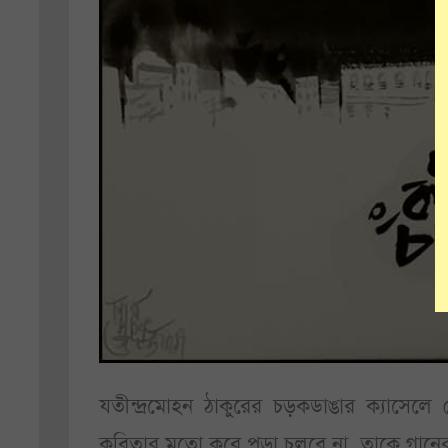
যতীন্দ্রমোহন ঠাকুরের চড়কডাঙার ক্যাসে
কবিতার মতো করে পড়া চলবে না, তাকে গানের