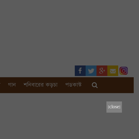
া
গান
শনিবারের কড়চা
পডকাস্ট
[close]