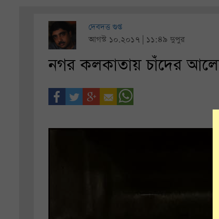
দেবদত্ত গুপ্ত
আগস্ট ১০.২০১৭ | ১১:৪৯ দুপুর
নগর কলকাতায় চাঁদের আল