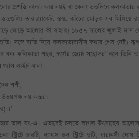
র প্রশস্তি কাব্য। আর নয়ই বা কেন? ততদিনে কলকাতার রা
ম্ভগুলি। তার ব্র্যাকেট, স্তম্ভ, কাঁচের মোড়ক সব মিলিয়ে র
র মোড়ে মোড়ে আলোর কী বাহার! ১৮৫৭ সালের জুলাই মাস থ
বাতি। সঙ্গে বাতি নিয়ে কলকাতাবাসীর কথার শেষ নেই। রূপ
 ধন্য কলিকাতা শহর, স্বর্গের জ্যেষ্ঠ সহোদর’ বলে তিনি
ি গ্যাস লাইট আলা।
উদেন শশী,
্ষ উভয়পক্ষ নয় অন্তর।
র)।।’
িতে আর তাল যৎ-এ। এভাবেই চলতে লাগল উৎসাহের আলো
্রিটে চারটি, ব্যাঙ্কস হল স্ট্রিটে দুটি, বারানসী ঘোষ স্ট্