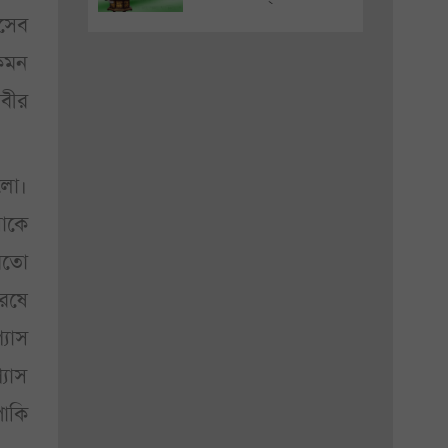
িসেব
কেমন
রবীর
লো।
াকে
 মতো
রষে
্যাস
্যাস
াকি