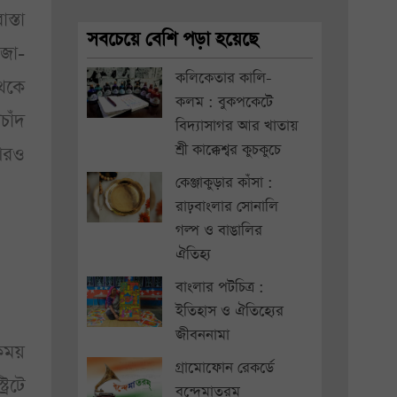
স্তা
সবচেয়ে বেশি পড়া হয়েছে
াজা-
কলিকেতার কালি-
েকে
কলম : বুকপকেটে
চাঁদ
বিদ্যাসাগর আর খাতায়
শ্রী কাক্কেশ্বর কুচকুচে
 আরও
কেঞ্জাকুড়ার কাঁসা :
রাঢ়বাংলার সোনালি
গল্প ও বাঙালির
ঐতিহ্য
বাংলার পটচিত্র :
ইতিহাস ও ঐতিহ্যের
জীবননামা
কময়
গ্রামোফোন রেকর্ডে
রিটে
বন্দেমাতরম্