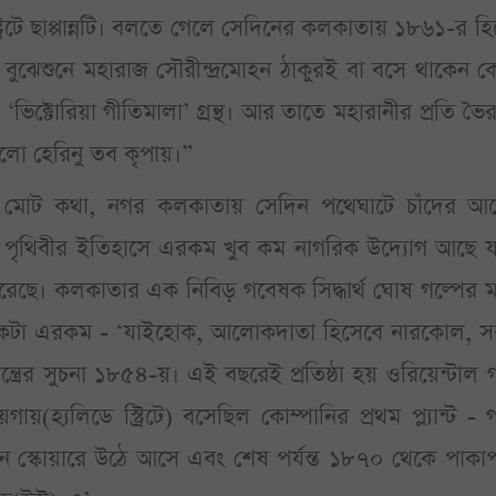
স্ট্রিটে ছাপ্পান্নটি। বলতে গেলে সেদিনের কলকাতায় ১৮৬১-র হ
বুঝেশুনে মহারাজ সৌরীন্দ্রমোহন ঠাকুরই বা বসে থাকেন 
ক্টোরিয়া গীতিমালা’ গ্রন্থ। আর তাতে মহারানীর প্রতি ভৈ
লো হেরিনু তব কৃপায়।”
মোট কথা, নগর কলকাতায় সেদিন পথেঘাটে চাঁদের আ
পৃথিবীর ইতিহাসে এরকম খুব কম নাগরিক উদ্যোগ আছে য
েরেছে। কলকাতার এক নিবিড় গবেষক সিদ্ধার্থ ঘোষ গল্পের
িকটা এরকম - ‘যাইহোক, আলোকদাতা হিসেবে নারকোল, স
রের সুচনা ১৮৫৪-য়। এই বছরেই প্রতিষ্ঠা হয় ওরিয়েন্টাল গ
য়(হ্যলিডে স্ট্রিটে) বসেছিল কোম্পানির প্রথম প্ল্যান্ট - গ
 স্কোয়ারে উঠে আসে এবং শেষ পর্যন্ত ১৮৭০ থেকে পাকাপ