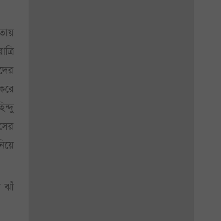
তায়
ত্রি
াদের
 করে
ন্দু
াসের
নিয়ে
ঝাঁ