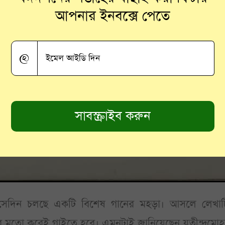
আপনার ইনবক্সে পেতে
@
লে সেদিন চলছে একটি বিশেষ গানের মহড়া। আসলে লেখাট
 মতো করেই গাইতে হবে। এমনটাই জানিয়েছেন যতীন্দ্রমোহ