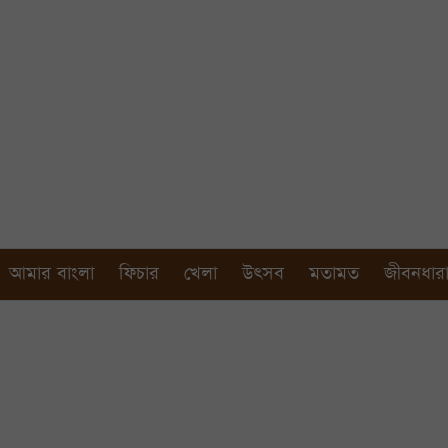
আমার বাংলা
ফিচার
খেলা
উৎসব
মতামত
জীবনধার