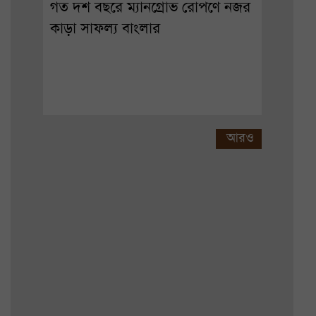
গত দশ বছরে ম্যানগ্রোভ রোপণে নজর
কাড়া সাফল্য বাংলার
আরও