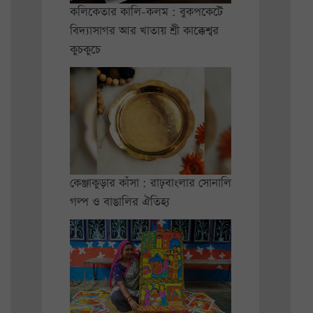
কলিকেতার কালি-কলম : বুকপকেটে
বিদ্যাসাগর আর খাতায় শ্রী কাক্কেশ্বর
কুচকুচে
কেঞ্জাকুড়ার কাঁসা : রাঢ়বাংলার সোনালি
গল্প ও বাঙালির ঐতিহ্য