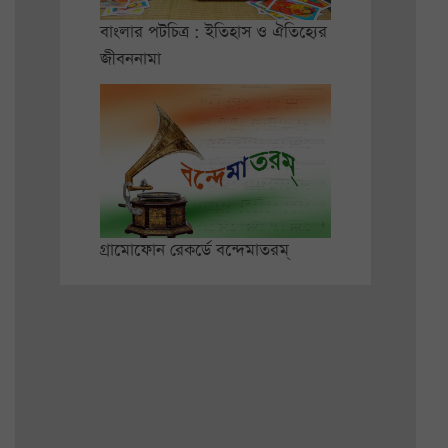
বাংলার পটচিত্র : ইতিহাস ও ঐতিহ্যের
জীবননামা
গ্রামোফোন রেকর্ডে বন্দেমাতরম্