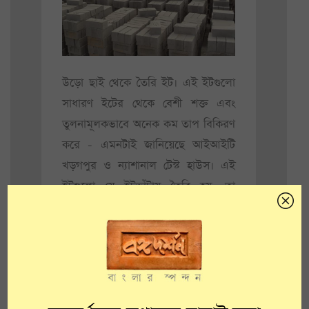
উড়ো ছাই থেকে তৈরি ইট। এই ইটগুলো
সাধারণ ইটের থেকে বেশী শক্ত এবং
তুলনামূলকভাবে অনেক কম তাপ বিকিরণ
করে - এমনটাই জানিয়েছে আইআইটি
খড়গপুর ও ন্যাশানাল টেস্ট হাউস। এই
ইটগুলো যে ইটভাঁটায় তৈরি হয়, তা
অপেক্ষাকৃত কম দূষণকারী ও কমজায়গায়
ধরে যায়। এমন কয়েকটা ইটভাঁটা তৈরিই
লক্ষ্য পশ্চিমবঙ্গ পঞ্চায়েত ও গ্রামোন্নয়ন
দপ্তরের।
এই নতুন ইটভাঁটাগুলো তৈরি হবে পশ্চিম