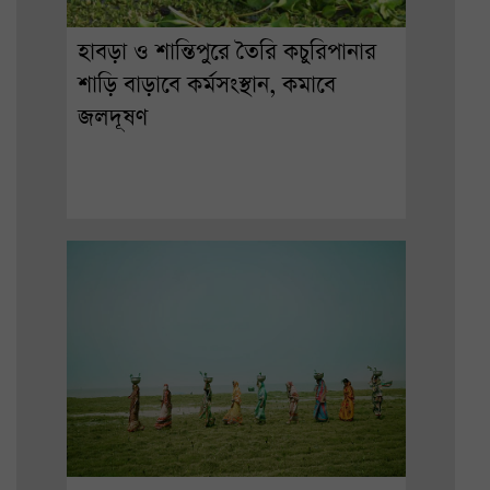
হাবড়া ও শান্তিপুরে তৈরি কচুরিপানার
শাড়ি বাড়াবে কর্মসংস্থান, কমাবে
জলদূষণ