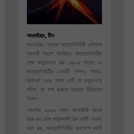
সাংবাইহাং, চীন
সাংবাইহাং নামের আগ্নেয়গিরিটি এশিয়ার
দূরবর্তী অংশে অবস্থিত। আগ্নেয়গিরিটির
শেষ অগ্ন্যুৎপাত হয় ১৯০৩ সালে। এ
আগ্নেয়গিরিটির একটি গল্পও আছে।
খ্রিস্টপূর্ব ৯৬৯ সালে এটি যে অগ্ন্যুৎপাত
ঘটায়, তা দশ হাজার বছরের ইতিহাসে
বিরল।
এমনকি ১৮৮৬ সালে ক্রাকাটাউ থেকে
তিন গুন বেশি শক্তিশালী ছিল সেটি। ধারণা
করা হয়, আগ্নেয়গিরিটির তলদেশ নয়টি