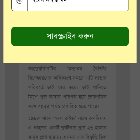
@
মানুষের বসবাস। শহরের মাত্র ৭০
কিলোমিটার দক্ষিণ পশ্চিমেই অবস্থিত
অন্যতম ক্ষমতাধর আগ্নেয়গিরি পপো।
আগ্নেয়গিরিটি প্রায় নিয়মিতভাবেই সক্রিয়
থাকে। সবশেষ ২০১৬ সালে এটি প্রায়
পাঁচ কিলোমিটার জুড়ে তার ছাই উদগিরণ
করে।
আগ্নেয়গিরিটির অন্যতম বৈশিষ্ট্য
বিস্ফোরণের অধিকাংশ সময়ে এটি লাভার
পরিবর্তে ছাই বের করে। ছাই পানিতে
মিশে পুরু কাদায় পরিণত হয়ে দ্রুতগতির
সঙ্গে বহুদূর পর্যন্ত প্রবাহিত হতে পারে।
১৯৮৫ সালে ‘দেল রুইজ’ নামে কলম্বিয়ায়
এ ধরনের একটি দুর্ঘটনায় প্রায় ২৬ হাজার
মানুষ প্রাণ হারায়। এসময় এর বিস্তৃতি ছিল