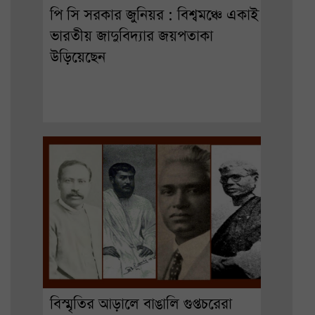
পি সি সরকার জুনিয়র : বিশ্বমঞ্চে একাই
ভারতীয় জাদুবিদ্যার জয়পতাকা
উড়িয়েছেন
বিস্মৃতির আড়ালে বাঙালি গুপ্তচরেরা