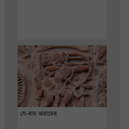
যে-রাম আরামের