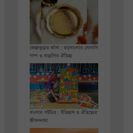
কেঞ্জাকুড়ার কাঁসা : রাঢ়বাংলার সোনালি
গল্প ও বাঙালির ঐতিহ্য
বাংলার পটচিত্র : ইতিহাস ও ঐতিহ্যের
জীবননামা