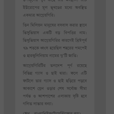
উপকূলের খুব কাছে এর অবস্থান। এটি
ইউরোপের মূল ভূখণ্ডের মধ্যে অবস্থিত
একমাত্র আগ্নেয়গিরি।
তিন মিলিয়ন মানুষের বসবাস করার স্থানে
ভিসুভিয়াস একটি বড় বিপত্তির নাম।
ভিসুভিয়াস আগ্নেয়গিরির কারণেই খ্রিস্টপূর্ব
৭৯ শতকে ধ্বংস হয়েছিল শহরের পমপেই
ও হারকুলিনিয়াম নামের দু’টি জাতি।
আগ্নেয়গিরিটির তলদেশ পূর্ণ রয়েছে
বিভিন্ন গ্যাস ও ছাই দ্বারা। ফলে এটি
ফাটলে তার গ্যাস ও ছাই ছড়িয়ে পড়বে
আকাশে প্লেন ওড়ার শেষ সর্বোচ্চ সীমা
পর্যন্ত ও আশপাশের এলাকায় সৃষ্টি হবে
গলিত লাভার বন্যা।
(ঋণ - বাংলানিউজটোয়েন্টিফোর.কম)