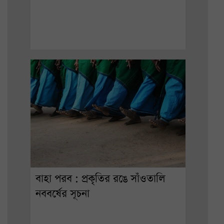
বাহা পরব : প্রকৃতির রঙে সাঁওতালি
নববর্ষের সূচনা