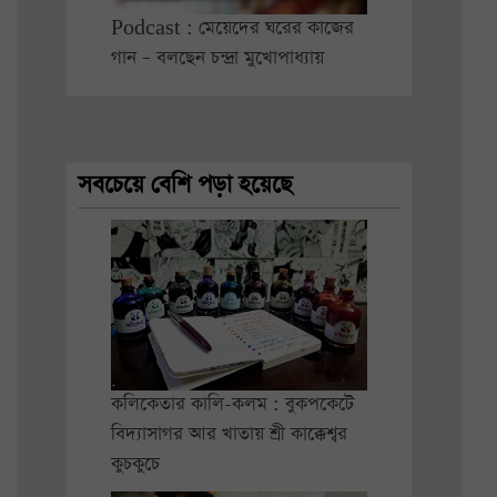
Podcast : মেয়েদের ঘরের কাজের
গান – বলছেন চন্দ্রা মুখোপাধ্যায়
সবচেয়ে বেশি পড়া হয়েছে
কলিকেতার কালি-কলম : বুকপকেটে
বিদ্যাসাগর আর খাতায় শ্রী কাক্কেশ্বর
কুচকুচে