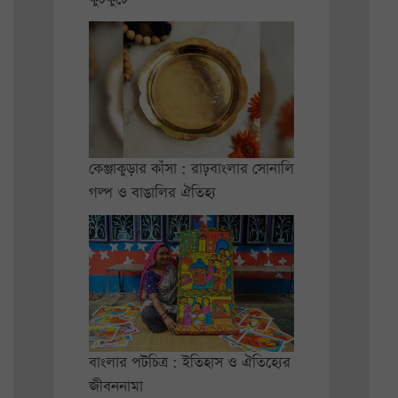
কেঞ্জাকুড়ার কাঁসা : রাঢ়বাংলার সোনালি
গল্প ও বাঙালির ঐতিহ্য
বাংলার পটচিত্র : ইতিহাস ও ঐতিহ্যের
জীবননামা