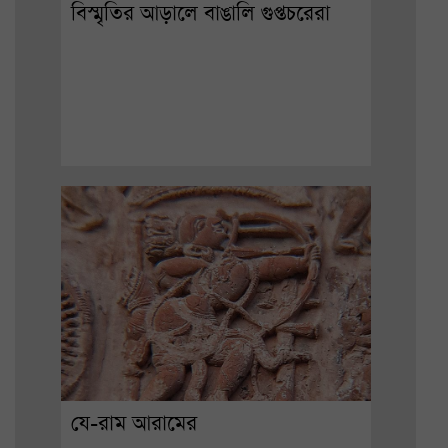
বিস্মৃতির আড়ালে বাঙালি গুপ্তচরেরা
যে-রাম আরামের