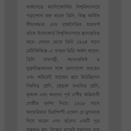
বার্কলেতে ক্যালিফোর্নিয়া বিশ্ববিদ্যালয়ে
পড়াশোনা শুরু করেন তিনি, কিন্তু আর্থিক
সীমাবদ্ধতা এবং রাজনৈতিক মতাদর্শ
তাঁকে স্ট্যানফোর্ড বিশ্ববিদ্যালয়ে স্থানান্তরিত
করে। সেখান থেকে তিনি ১৯১৪ সালে
মেটাফিজিক্স-এ স্নাতক ডিগ্রি অর্জন করেন।
তিনি বামপন্থী, অ্যানারকিস্ট ও
মুক্তচিন্তাকদের সঙ্গে মেলামেশা করতেন
এবং অচিরেই সচেতন হয়ে উঠেছিলেন
নিম্নবিত্ত শ্রেণি, শ্বেতাঙ্গ মধ্যবিত্ত শ্রেণি,
কৃষ্ণাঙ্গ এবং অন্যান্য পূর্ব এশীয় অভিবাসী
গোষ্ঠীর দুর্দশা নিয়ে। ১৯১৮ সালে
আমেরিকান চিত্রশিল্পী এথেল রে ডুগানকে
বিয়ে করেন এবং তাঁদের একটি পুত্র
সন্তানও হয়। নিজের নামেই সন্তানের নাম