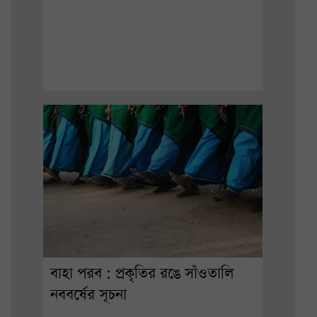
বাহা পরব : প্রকৃতির রঙে সাঁওতালি
নববর্ষের সূচনা