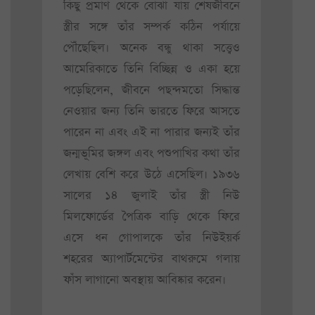
কিছু প্রমাণ থেকে বোঝা যায় শেষজীবনে
স্ত্রীর সঙ্গে তাঁর সম্পর্ক কঠিন পর্যায়ে
পৌঁছেছিল। অনেক বন্ধু থাকা সত্ত্বেও
আমেরিকাতে তিনি বিচ্ছিন্ন ও একা হয়ে
পড়েছিলেন, জীবনে পছন্দমতো সিদ্ধান্ত
নেওয়ার জন্য তিনি ভারতে ফিরে আসতে
পারেন না এবং এই না পারার জন্যই তাঁর
জন্মভূমির জঙ্গল এবং পশুপাখির কথা তাঁর
লেখায় বেশি করে উঠে এসেছিল। ১৯৩৬
সালের ১৪ জুলাই তাঁর স্ত্রী নিউ
মিলফোর্ডের পৈত্রিক বাড়ি থেকে ফিরে
এসে ধন গোপালকে তাঁর নিউইয়র্ক
শহরের অ্যাপার্টমেন্টের বাথরুমে গলায়
ফাঁস লাগানো অবস্থায় আবিষ্কার করেন।