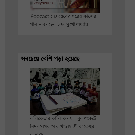
Podcast : মেয়েদের ঘরের কাজের
গান – বলছেন চন্দ্রা মুখোপাধ্যায়
সবচেয়ে বেশি পড়া হয়েছে
কলিকেতার কালি-কলম : বুকপকেটে
বিদ্যাসাগর আর খাতায় শ্রী কাক্কেশ্বর
কুচকুচে