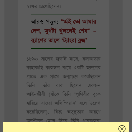
স্বাক্ষর রেখেছিলেন।
আরও পড়ুন:
“এই তো আমার
দেশ, মুখটা খুললেই শেষ” –
র‍্যাপের তালে ‘ট্যাংরা ব্লুজ’
১৮৯০ সালের জুলাই মাসে, কলকাতার
কাছাকাছি কাজঙ্গল নামে একটি জঙ্গলের
প্রান্তে এক গ্রামে জন্মগ্রহণ করেছিলেন
তিনি। তাঁর বাবা ছিলেন একজন
আইনজীবী (যাঁকে তিনি ‘পৃথিবীর বুকে
হারিয়ে যাওয়া অলিম্পিয়ান’ বলে উল্লেখ
করেছিলেন), কিন্তু অসুস্থতার কারণে
অনুশীলন ছেড়ে দিয়ে তিনি গানবাজনা
শিখতে শুরু করেন এবং গ্রামের মন্দিরে