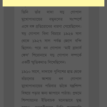
পড়াশোনার জন্য চলে আসেন। সেখানে
তিনি তাঁর দাদা যদু গোপাল
মুখোপাধ্যায়ের বন্ধুদলের সংস্পর্শে
এসে বঙ্গ প্রতিরোধের ধারণা পেয়েছিলেন।
যদু গোপাল বিনা বিচারে ১৯২৩ সাল
থেকে ১৯২৭ সাল পর্যন্ত জেলে বন্দি
ছিলেন। পরে ধন গোপাল ‘মাই ব্রাদার্স
ফেস’ শিরোনামে যদু গোপাল সম্পর্কে
একটি স্মৃতিকথাও লিখেছিলেন।
১৯১০ সালে, দাদাকে পুলিশের হাত থেকে
বাঁচানোর আশায় ধন গোপাল
মুখোপাধ্যায়ের পরিবার তাঁকে যন্ত্রশিল্প
বিষয়ে পড়ার জন্য জাপানে পাঠায়। প্রথমে
শিল্পায়নের ইতিবাচক মনোভাবে মুগ্ধ