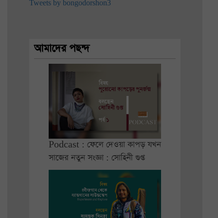
Tweets by bongodorshon3
আমাদের পছন্দ
Podcast : ফেলে দেওয়া কাপড় যখন
সাজের নতুন সংজ্ঞা : সোহিনী গুপ্ত