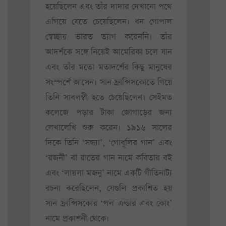
হয়েছিলেন এবং তাঁর দাদার দেখানো পথে
এগিয়ে যেতে চেয়েছিলেন। ধন গোপাল
স্বেচ্ছায় ভারত ত্যাগ করেননি। তাঁর
আদর্শকে সঙ্গে নিয়েই আমেরিকা চলে যান
এবং তাঁর মতো মতাদর্শের কিছু মানুষের
সংস্পর্শে আসেন। সান ফ্রান্সিসকোতে গিয়ে
তিনি সাবলম্বী হতে চেয়েছিলেন। সেইমত
কলেজে পড়ার টাকা জোগাড়ের জন্য
লেখালেখি শুরু করেন। ১৯১৬ সালের
দিকে তিনি ‘সন্ধ্যা’, ‘গোধূলির গান’ এবং
‘রজনী’ বা রাতের গান নামে কবিতার বই
এবং ‘লায়লা মজনু’ নামে একটি গীতিনাট্য
রচনা করেছিলেন, যেগুলি প্রকাশিত হয়
সান ফ্রান্সিসকোর ‘পল এল্ডার এবং কোং’
নামে প্রকাশনী থেকে।