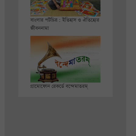
বাংলার পটচিত্র : ইতিহাস ও ঐতিহ্যের
জীবননামা
গ্রামোফোন রেকর্ডে বন্দেমাতরম্