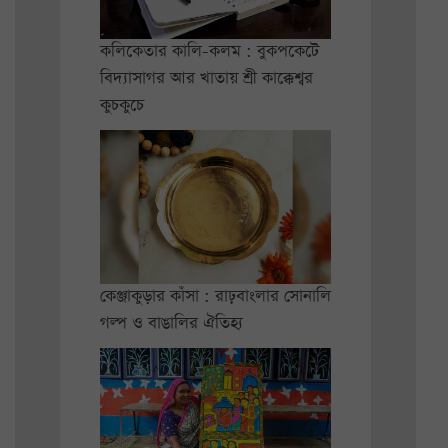
কলিকেতার কালি-কলম : বুকপকেটে
বিদ্যাসাগর আর খাতায় শ্রী কাক্কেশ্বর
কুচকুচে
কেঞ্জাকুড়ার কাঁসা : রাঢ়বাংলার সোনালি
গল্প ও বাঙালির ঐতিহ্য