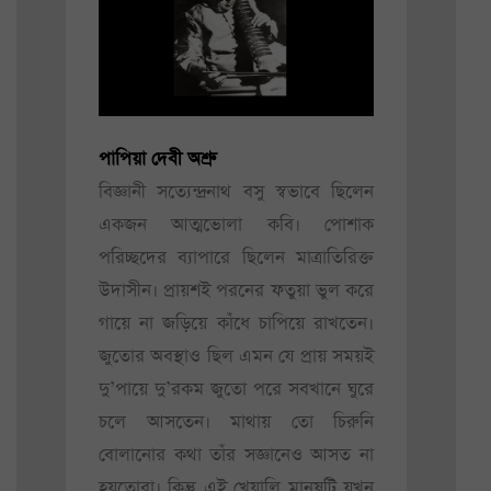
পাপিয়া দেবী অশ্রু
বিজ্ঞানী সত্যেন্দ্রনাথ বসু স্বভাবে ছিলেন
একজন আত্মভোলা কবি। পোশাক
পরিচ্ছদের ব্যাপারে ছিলেন মাত্রাতিরিক্ত
উদাসীন। প্রায়শই পরনের ফতুয়া ভুল করে
গায়ে না জড়িয়ে কাঁধে চাপিয়ে রাখতেন।
জুতোর অবস্থাও ছিল এমন যে প্রায় সময়ই
দু’পায়ে দু’রকম জুতো পরে সবখানে ঘুরে
চলে আসতেন। মাথায় তো চিরুনি
বোলানোর কথা তাঁর সজ্ঞানেও আসত না
হয়তোবা। কিন্তু এই খেয়ালি মানুষটি যখন