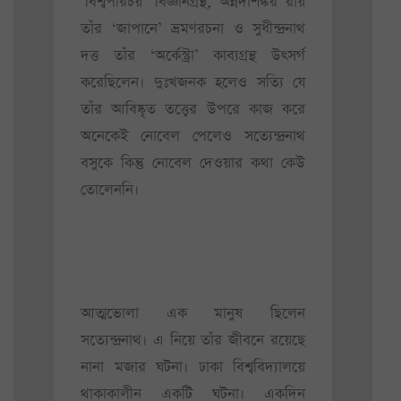
‘বিশ্বপরিচয়’ বিজ্ঞানগ্রন্থ, অন্নদাশঙ্কর রায়
তাঁর ‘জাপানে’ ভ্রমণরচনা ও সুধীন্দ্রনাথ
দত্ত তাঁর ‘অর্কেস্ট্রা’ কাব্যগ্রন্থ উৎসর্গ
করেছিলেন। দুঃখজনক হলেও সত্যি যে
তাঁর আবিষ্কৃত তত্ত্বের উপরে কাজ করে
অনেকেই নোবেল পেলেও সত্যেন্দ্রনাথ
বসুকে কিন্তু নোবেল দেওয়ার কথা কেউ
তোলেননি।
আত্মভোলা এক মানুষ ছিলেন
সত্যেন্দ্রনাথ। এ নিয়ে তাঁর জীবনে রয়েছে
নানা মজার ঘটনা। ঢাকা বিশ্ববিদ্যালয়ে
থাকাকালীন একটি ঘটনা। একদিন