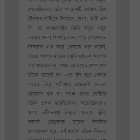
গল্প এবং একটি প্রবন্ধ লিখে ভীষণ বাহবা
পেয়েছিলেন। তাঁর আরেকটি খেয়াল ছিল
টেনশান কাটাতে ইনডোর খেলা। আই এস
সি তে থাকাকালীন তিনি নতুন নতুন
ক্যারম খেলা শিখেছিলেন। পরে সে খেলায়
দিনরাত এক করে খেলতে শুরু করেন,
তাতে অবশ্য মায়ের বকুনি কোনো অংশেই
কম শুনতেন না, অথচ ক্যারমের নেশা যেন
তাঁকে ছাড়েই না! এত বুঁদ হয়ে খেলার
পরেও কিন্তু পরীক্ষার রেজাল্টে কোনো
হেরফের হত না। বরঞ্চ প্রথম শ্রেণীতে
তিনি প্রথম হয়েছিলেন। সত্যেন্দ্রনাথের
সাথে রবীন্দ্রনাথ ঠাকুর, মাদাম কুরি,
আচার্য প্রফুল্লচন্দ্র রায়ের নিয়মিত
যোগাযোগ হত। রবীন্দ্রনাথ তাঁকে নিজের