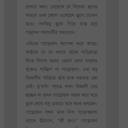
দেখার কথা। মেয়েকে যে সিনেমা হলের
সামনে একা ফেলে এসেছেন ভুলে গেলেন
তাও। সবকিছু ভুলে গিয়ে ব্যস্ত হয়ে
পড়লেন সমস্যাটির সমাধানে।
এদিকে গাড়োয়ান অপেক্ষা করে আছে।
কাউকে যে সে বলবে তাঁকে গাড়িভাড়া
দিয়ে বিদায় করার তেমন কোন মানুষও
খুঁজেও পাচ্ছিল না গাড়োয়ান। এত বড়
বিজ্ঞানীর বাড়িতে হাঁক-ডাক করারও জো
নেই। দু’ঘন্টা পরেও যখন বিজ্ঞানী বের
হচ্ছেন না তখন গাড়োয়ান সাহস করে ঘরে
ঢুকে দেখে বসু চেয়ারে বসে অংক কষছেন।
গাড়োয়ান যখন ডাক দিল সত্যেন্দ্রনাথ
চমকে উঠলেন, “কী হল?” গাড়োয়ান