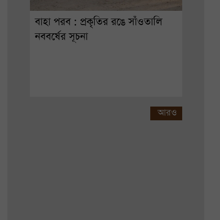
বাহা পরব : প্রকৃতির রঙে সাঁওতালি
নববর্ষের সূচনা
আরও