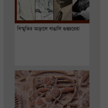
বিস্মৃতির আড়ালে বাঙালি গুপ্তচরেরা