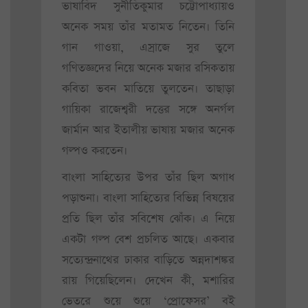
ভাষাবিদ সুনীতিকুমার চট্টোপাধ্যায়ও
অনেক সময় তাঁর মতামত নিতেন। তিনি
গান গাওয়া, এস্রাজে সুর তুলে
গণিতজ্ঞদের নিয়ে অনেক মজার রসিকতায়
কবিতা ভবন মাতিয়ে তুলতেন। তাছাড়া
গায়িকা রাজেশ্বরী দত্তের সঙ্গে অনর্গল
জার্মান আর ইতালীয় ভাষায় মজার অনেক
গল্পও করতেন।
বাংলা সাহিত্যের উপর তাঁর ছিল অগাধ
পড়াশুনা। বাংলা সাহিত্যের বিভিন্ন বিষয়ের
প্রতি ছিল তাঁর সবিশেষ ঝোঁক। এ নিয়ে
একটা গল্প বেশ প্রচলিত আছে। একবার
সত্যেন্দ্রনাথের ঢাকার বাড়িতে অন্নদাশঙ্কর
রায় গিয়েছিলেন। দেখেন কী, মশারির
ভেতরে শুয়ে শুয়ে ‘প্রোফেসর’ বই