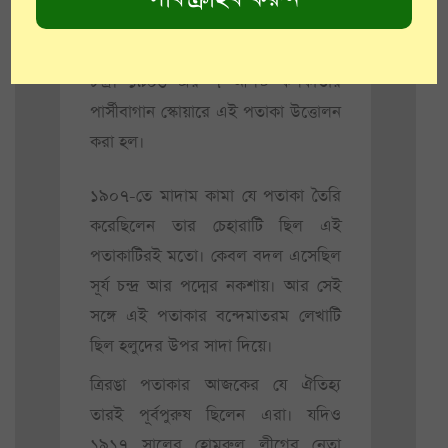
নীল রং দিয়ে হিন্দিতে লেখা বন্দেমাতরম
আর লাল জমিতে সূর্য এবং তার সাথে
চন্দ্র। ১৯০৬ এর ৭ আগস্ট কলকাতার
পার্সীবাগান স্কোয়ারে এই পতাকা উত্তোলন
করা হল।
১৯০৭-তে মাদাম কামা যে পতাকা তৈরি
করেছিলেন তার চেহারাটি ছিল এই
পতাকাটিরই মতো। কেবল বদল এসেছিল
সূর্য চন্দ্র আর পদ্মের নকশায়। আর সেই
সঙ্গে এই পতাকার বন্দেমাতরম লেখাটি
ছিল হলুদের উপর সাদা দিয়ে।
ত্রিরঙা পতাকার আজকের যে ঐতিহ্য
তারই পূর্বপুরুষ ছিলেন এরা। যদিও
১৯১৭ সালের হোমরুল লীগের নেতা