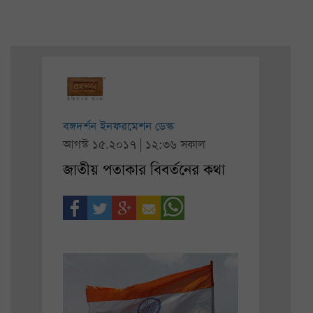
বঙ্গদর্শন ইনফরমেশন ডেস্ক
আগস্ট ১৫.২০১৭ | ১২:৩৬ সকাল
জাতীয় পতাকার বিবর্তনের কথা