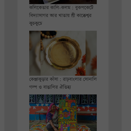
কলিকেতার কালি-কলম : বুকপকেটে
বিদ্যাসাগর আর খাতায় শ্রী কাক্কেশ্বর
কুচকুচে
কেঞ্জাকুড়ার কাঁসা : রাঢ়বাংলার সোনালি
গল্প ও বাঙালির ঐতিহ্য