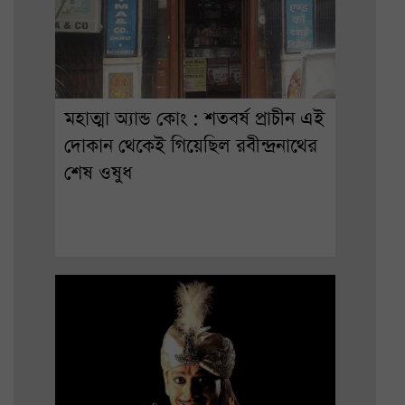
মহাত্মা অ্যান্ড কোং : শতবর্ষ প্রাচীন এই
দোকান থেকেই গিয়েছিল রবীন্দ্রনাথের
শেষ ওষুধ