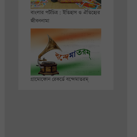
বাংলার পটচিত্র : ইতিহাস ও ঐতিহ্যের
জীবননামা
গ্রামোফোন রেকর্ডে বন্দেমাতরম্