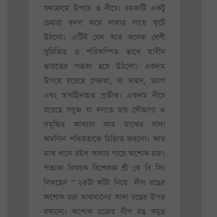
যথাক্রমে উপরে ও নীচে। চরকাটি একটু
চেহারা বদল করে সাদার গায়ে ফুটে
উঠলো। এটিই যেন আর অনেক বেশী
সুচিন্তিত ও পরিকল্পিত ভাবে স্বাধীন
ভারতের পতকা হয়ে উঠলো। একদম
উপরে রয়েছে গেরুয়া, যা সাহস, ত্যাগ
এবং স্বার্থহীনতার প্রতীক। একদম নীচে
রয়েছে সবুজ যা বলতে চায় সৌভাগ্য ও
সমৃদ্ধির আখ্যান আর মাঝের সাদা
অমলিন পবিত্রতাকে চিহ্নিত করলো। আর
মাঝ খানে রইল সাদার গায়ে অশোক চক্র।
পতাকা বিষয়ক বিশেষজ্ঞ শ্রী কে বি সিং
লিখছেন “ ২৪টা কাঁটা নিয়ে নীল রঙের
অশোক চক্র মাঝখানের সাদা রঙের উপর
বসানো। অশোক চক্রের নীল রঙ সমুদ্র