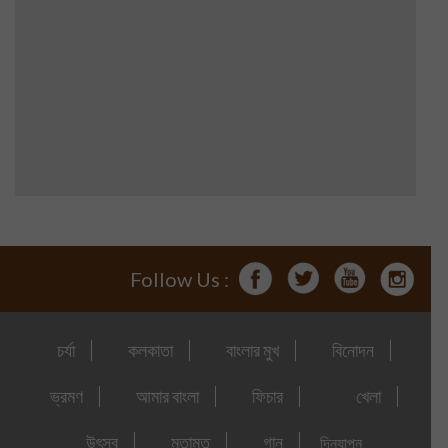
Follow Us :
চর্যা
কলকাতা
বাংলার মুখ
বিনোদন
ভ্রমণ
আমার বাংলা
ফিচার
খেলা
উৎসব
মতামত
গান
দিনযাপন