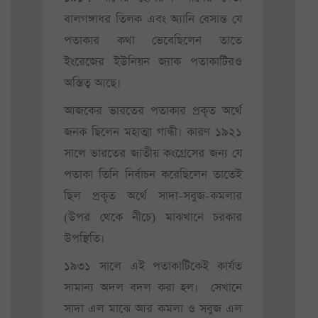
বালগঙ্গাধর তিলক এবং অ্যানি বেসান্ত যে
পতাকার কথা ভেবেছিলেন তাতে
ইংরেজের ইউনিয়ন জ্যাক পতাকাটিরও
অস্তিত্ব আছে।
আজকের ভারতের পতাকার প্রকৃত অর্থে
জনক ছিলেন মহাত্মা গান্ধী। কারণ ১৯২১
সালে ভারতের জাতীয় কংগ্রেসের জন্য যে
পতাকা তিনি নির্বাচন করেছিলেন তাতেই
ছিল প্রকৃত অর্থে সাদা-সবুজ-কমলার
(উপর থেকে নীচে) মাঝখানে চরকার
উপস্থিতি।
১৯৩১ সালে এই পতাকাটিকেই কার্যত
সামান্য অদল বদল করা হল। সেখানে
সাদা এল মাঝে আর কমলা ও সবুজ এল