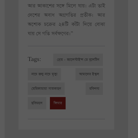
আর আকাশের সঙ্গে মিলে যায়। এটা তাই
দেশের অবাধ অগ্রগতির প্রতীক। আর
অশোক চক্রের ২৪টি কাঁটা দিয়ে বোঝা
যায় সে গতি সর্বক্ষণের।”
Tags:
প্রেম - ভ্যালেন্টাইন্স ডে বুলেটিন
নাচে জন্ম নাচে মৃত্যু
আমাদের ইস্কুল
মেরিকামায়া সাতকাহন
রবিশস্য
ছবিমহল
ফিচার