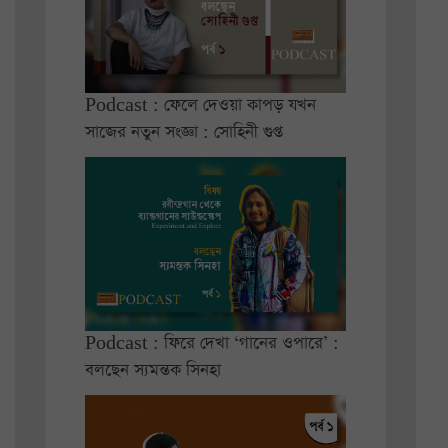
Podcast : ফেলে দেওয়া কাপড় যখন
সাজের নতুন সংজ্ঞা : সোহিনী গুপ্ত
Podcast : ফিরে দেখা ‘গানের ওপারে’ :
বলছেন স্যমন্তক সিনহা