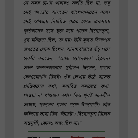
সে সময় চা-টা খাবারও সঙ্গতি ছিল না, তবু
সেই আড্ডায় আসতেন ভালোবাসতেন বলে।
সেই আড্ডায় নিয়মিত যেতে যেতে একসময়
কৃত্তিবাসের সঙ্গে যুক্ত হয়ে পড়েন দিব্যেন্দুদা,
খুব ঘনিষ্ঠতা ছিল, তা নয়। উনি মূলত বিজ্ঞাপন
জগতের লোক ছিলেন, আনন্দবাজারে উঁচু পদে
চাকরি করতেন, ‘অ্যাড ম্যানেজার’ ছিলেন।
তখন আনন্দবাজারে সুনীলও ছিলেন, ফলত
যোগাযোগটা ছিলই। ওঁর লেখায় উঠে আসত
প্রান্তিকদের কথা, মধ্যবিত্ত সমাজের কথা,
পাওয়া-না পাওয়ার কথা। কিন্ত খুবই সাবলীল
ভাষায়, সকলের পড়ার পক্ষে উপযোগী। তাঁর
কবিতার ভাষা ছিল ‘ডিরেক্ট’। দিব্যেন্দুদা ছিলেন
অন্তর্মুখী, কোনও অহং ছিল না।"