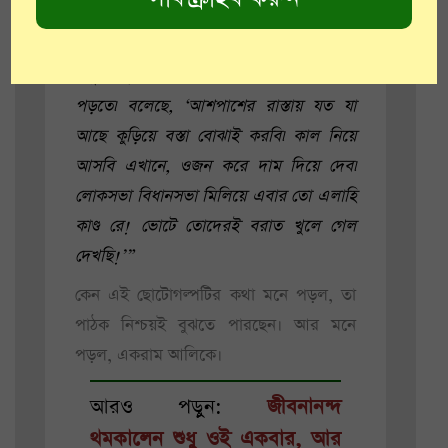
তখনই সুযোগ৷ বিষ্টুদা বলেছে আগে থেকেই
ভোটের কাগজ কুড়নোর জন্যে তৈরি থাকতে,
ইস্কুলবাড়িতে ভোটের গেট বন্ধ হলেই ঝাঁপিয়ে
পড়তে৷ বলেছে, ‘আশপাশের রাস্তায় যত যা
আছে কুড়িয়ে বস্তা বোঝাই করবি৷ কাল নিয়ে
আসবি এখানে, ওজন করে দাম দিয়ে দেব৷
লোকসভা বিধানসভা মিলিয়ে এবার তো এলাহি
কাণ্ড রে! ভোটে তোদেরই বরাত খুলে গেল
দেখছি!’”
কেন এই ছোটোগল্পটির কথা মনে পড়ল, তা
পাঠক নিশ্চয়ই বুঝতে পারছেন। আর মনে
পড়ল, একরাম আলিকে।
আরও পড়ুন:
জীবনানন্দ
থমকালেন শুধু ওই একবার, আর