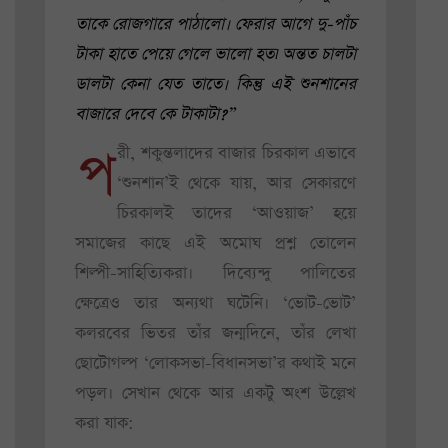
তাকে রোজগারে পাঠালো। ফেরার আগে দু-পাঁচ
টাকা হাতে পেয়ে গেলে ভালো হত৷ অন্তত চালটা
ডালটা কেনা যেত তাতে। কিন্তু এই শুনশানের
বাজারে দেবে কে টাকাটা?”
প
রী, শকুন্তলাদের বাজার চিরকাল এভাবে
‘শুনশান’ই থেকে যায়, আর সেকারণে
চিরকালই তাদের ‘আওয়াজ’ হয়ে
সমাজের কাছে এই অমোঘ প্রশ্ন তোলেন
শিল্পী-সাহিত্যিকরা। দিব্যেন্দু পালিতের
ক্ষেত্রেও তার অন্যথা ঘটেনি। ‘ভোট-ভোট’
কলরবের ভিতর তাঁর জন্মদিনে, তাঁর লেখা
ছোটোগল্প ‘লোকসভা-বিধানসভা’র কথাই মনে
পড়ল। সেখান থেকে আর একটু অংশ উল্লেখ
করা যাক: