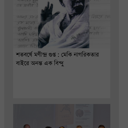
শতবর্ষে মণীন্দ্র গুপ্ত : মেকি নাগরিকতার
বাইরে অনন্ত এক বিন্দু