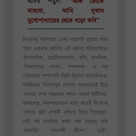
আরও পড়ুন:
“আজ তোকে
মারবো, আমি সুভাষ
মুখোপাধ্যায়ের থেকে বড়ো কবি”
দিব্যেন্দু পালিতের লেখা পড়লেই বুঝতে পারা
যাবে একরাম আলির এই কথার পরিপ্রেক্ষিত।
ঔপন্যাসিক, ছোটোগল্পকার, কবি, প্রাবন্ধিক,
‘বিজ্ঞাপনের লোক’, সম্পাদক— এ সব
পরিচয়ের পাশাপাশি তিনি ছিলেন সাংবাদিকও।
সাহিত্যিক দিব্যেন্দুর লেখায় বারেবারেই উঠে
এসেছে নগর সভ্যতার কথন। মনের জটিলতা,
অসহায়ত্ব, নিরুপায়তাকে ধারণ করেই দিব্যেন্দু
পালিত তাঁর লেখনী এগিয়ে নিয়ে গিয়েছেন।
সেই সব নাগরিক কথন ধরা রয়েছে তাঁর
‘ঘরবাড়ি’, ‘সোনালী জীবন’, ‘ঢেউ’,