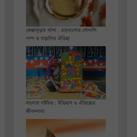
কেঞ্জাকুড়ার কাঁসা : রাঢ়বাংলার সোনালি
গল্প ও বাঙালির ঐতিহ্য
বাংলার পটচিত্র : ইতিহাস ও ঐতিহ্যের
জীবননামা