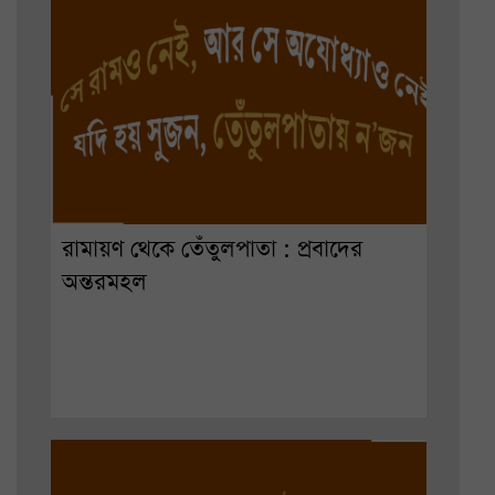
রামায়ণ থেকে তেঁতুলপাতা : প্রবাদের
অন্তরমহল