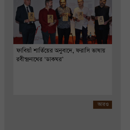
ফাবিয়াঁ শার্তিয়ের অনুবাদে, ফরাসি ভাষায়
রবীন্দ্রনাথের ‘ডাকঘর’
আরও