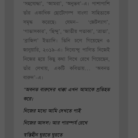
‘সহযোদ্ধা’, ‘আমরা’, ‘অনুভব’-এ। পাশাপাশি
তাঁর একাধিক ছোটোগল্প বাংলা সাহিত্যকে
সমৃদ্ধ করেছে। যেমন— ‘জেটল্যাগ’,
‘গাভাসকার’, ‘হিন্দু’, ‘জাতীয় পতাকা’, ‘ত্রাতা’,
‘ব্রাজিল’ ইত্যাদি। তিনি চলে গিয়েছেন ৩
জানুয়ারি, ২০১৯-এ। দিব্যেন্দু পালিত নিজেই
নিজের হয়ে কিছু কথা লিখে রেখে গিয়েছেন,
তাঁর লেখায়, একটি কবিতায়… ‘অবনত
বারুদ’-এ।
"অবনত বারুদের ধাক্কা এখন আমাকে প্রতিহত
করে।
নিজের মধ্যে আমি দেখতে পাই
নিজের আদল। আর পারম্পর্য রেখে
স্বস্তিহীন ঘুরতে ঘুরতে