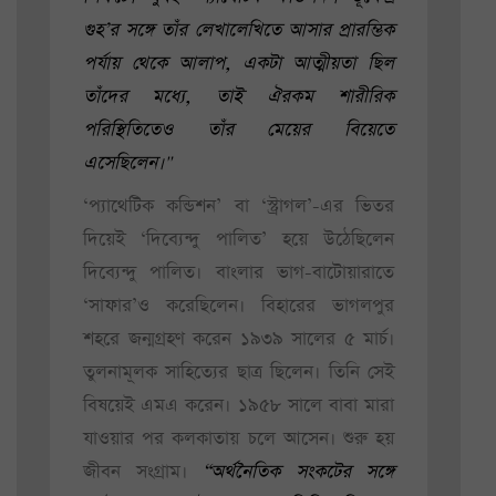
গুহ’র সঙ্গে তাঁর লেখালেখিতে আসার প্রারম্ভিক
পর্যায় থেকে আলাপ, একটা আত্মীয়তা ছিল
তাঁদের মধ্যে, তাই ঐরকম শারীরিক
পরিস্থিতিতেও তাঁর মেয়ের বিয়েতে
এসেছিলেন।"
‘প্যাথেটিক কন্ডিশন’ বা ‘স্ট্রাগল’-এর ভিতর
দিয়েই ‘দিব্যেন্দু পালিত’ হয়ে উঠেছিলেন
দিব্যেন্দু পালিত। বাংলার ভাগ-বাটোয়ারাতে
‘সাফার’ও করেছিলেন। বিহারের ভাগলপুর
শহরে জন্মগ্রহণ করেন ১৯৩৯ সালের ৫ মার্চ।
তুলনামূলক সাহিত্যের ছাত্র ছিলেন। তিনি সেই
বিষয়েই এমএ করেন। ১৯৫৮ সালে বাবা মারা
যাওয়ার পর কলকাতায় চলে আসেন। শুরু হয়
জীবন সংগ্রাম।
“অর্থনৈতিক সংকটের সঙ্গে