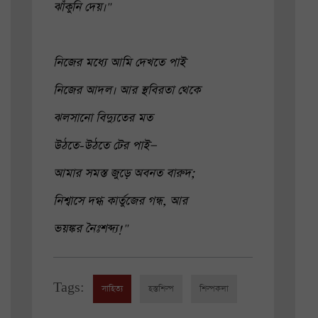
ঝাঁকুনি দেয়।"
নিজের মধ্যে আমি দেখতে পাই
নিজের আদল। আর স্থবিরতা থেকে
ঝলসানো বিদ্যুতের মত
উঠতে-উঠতে টের পাই—
আমার সমস্ত জুড়ে অবনত বারুদ;
নিশ্বাসে দগ্ধ কার্তুজের গন্ধ, আর
ভয়ঙ্কর নৈঃশব্দ্য!"
Tags:
সাহিত্য
হস্তশিল্প
শিল্পকলা