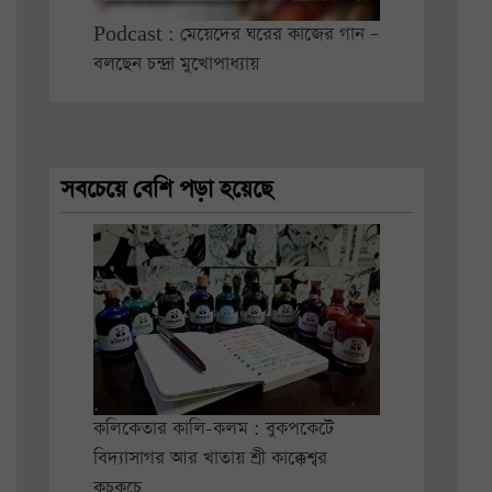
Podcast : মেয়েদের ঘরের কাজের গান –
বলছেন চন্দ্রা মুখোপাধ্যায়
সবচেয়ে বেশি পড়া হয়েছে
কলিকেতার কালি-কলম : বুকপকেটে
বিদ্যাসাগর আর খাতায় শ্রী কাক্কেশ্বর
কুচকুচে