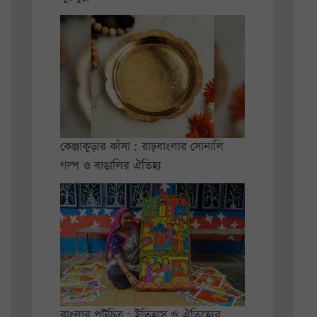
কেঞ্জাকুড়ার কাঁসা : রাঢ়বাংলার সোনালি
গল্প ও বাঙালির ঐতিহ্য
বাংলার পটচিত্র : ইতিহাস ও ঐতিহ্যের