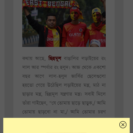
কথায় আছে,
ছিন্নমূল
বাঙালির লড়াইয়ের রং
লাল আর স্পর্ধার রং হলুদ। আজ থেকে একশো
বছর আগে লাল-হলুদ জার্সির ছেলেগুলো
হয়তো গেয়ে উঠেছিল লড়াইয়ের মন্ত্র, মাঠ না
ছাড়ার মন্ত্র, ছিন্নমূল যন্ত্রণার মন্ত্র। সবাই মিলে
তাঁরা গাইছেন, “যে তোমায় ছাড়ে ছাড়ুক,/ আমি
তোমায় ছাড়বো না মা,/ আমি তোমার চরণ
করবো স্মরণ,/ আর কারও ধার ধারবো না
মা!”