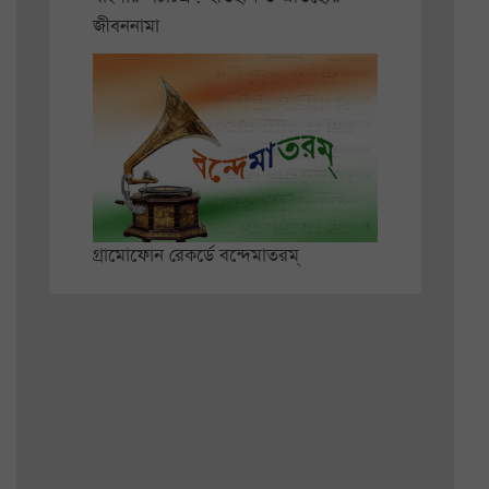
জীবননামা
গ্রামোফোন রেকর্ডে বন্দেমাতরম্