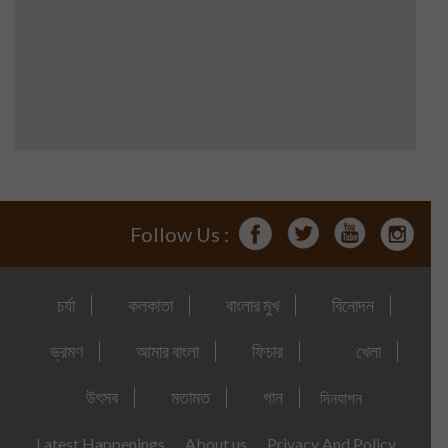
Follow Us :
চর্যা
কলকাতা
বাংলার মুখ
বিনোদন
ভ্রমণ
আমার বাংলা
ফিচার
খেলা
উৎসব
মতামত
গান
দিনযাপন
Latest Happenings
About us
Privacy And Policy