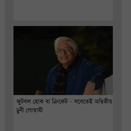
ফুটবল হোক বা ক্রিকেট – সবেতেই অদ্বিতীয়
চুনী গোস্বামী