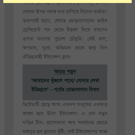
দলের দুই বাঙাল ফুটবলার শৈলেশ বসু ও নসা
সেনের উপর সমস্ত দায় চাপিয়ে দিলেন কর্তারা।
তারপরই রাগে, ক্ষোভে জোড়াবাগানের ভাইস
প্রেসিডেন্ট পদ থেকে ইস্তফা দিয়ে বসলেন
ওপার বাংলার সুরেশ চৌধুরি। সেই রাগ,
অপমান, দুঃখ, অভিমান থেকে জন্ম নিল
ঐতিহ্যবাহী ইস্টবেঙ্গল ক্লাব।
আরও পড়ুন
‘আমাদের খুঁজলে পাবে/ সোনায় লেখা
ইতিহাসে’ – গর্বের মোহনবাগান দিবস
ভিটেমাটি ছেড়ে আসা একদল মানুষের একমাত্র
আশ্রয় হয়ে উঠল ইস্টবেঙ্গল। এ যেন নতুন
নাড়ির টান। ভালোবাসা আর সমর্থনের জোরে
মজবুত হল ক্লাবের খুঁটি। সেই ইস্টবেঙ্গলের আজ