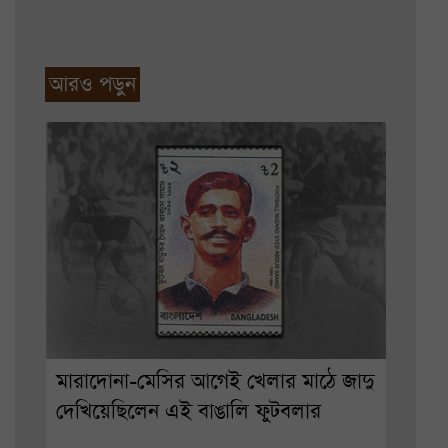
আরও পড়ুন
মারাদোনা-মেসির আগেই খেলার মাঠে জাদু
দেখিয়েছিলেন এই বাঙালি ফুটবলার