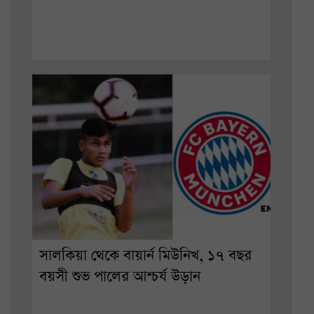
সালকিয়া থেকে বায়ার্ন মিউনিখ, ১৭ বছর
বয়সী শুভ পালের আশ্চর্য উড়ান