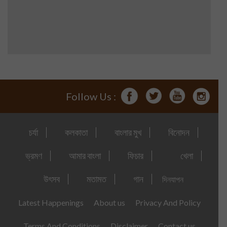
Follow Us :
চর্যা
কলকাতা
বাংলার মুখ
বিনোদন
ভ্রমণ
আমার বাংলা
ফিচার
খেলা
উৎসব
মতামত
গান
দিনযাপন
Latest Happenings
About us
Privacy And Policy
Terms And Conditions
Disclaimer
Contact us