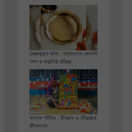
কেঞ্জাকুড়ার কাঁসা : রাঢ়বাংলার সোনালি
গল্প ও বাঙালির ঐতিহ্য
বাংলার পটচিত্র : ইতিহাস ও ঐতিহ্যের
জীবননামা