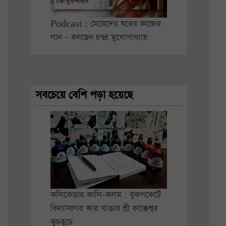
Podcast : মেয়েদের ঘরের কাজের
গান – বলছেন চন্দ্রা মুখোপাধ্যায়
সবচেয়ে বেশি পড়া হয়েছে
কলিকেতার কালি-কলম : বুকপকেটে
বিদ্যাসাগর আর খাতায় শ্রী কাক্কেশ্বর
কুচকুচে