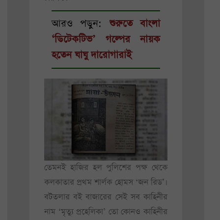
আরও পড়ুন:
শুরুতে বাংলা
‘ডিটেকটিভ’ গল্পের নায়ক
হতেন ঘাঘু দারোগারাই
তেমনই হাজির হল পুলিশের পক্ষ থেকে
কলকাতার প্রথম শার্লক হোমস ‘জন রিড’।
বটতলার বই বাজারের সেই সব কাহিনীর
নাম ‘মৃত্যু প্রহেলিকা’ তো কোনও কাহিনীর