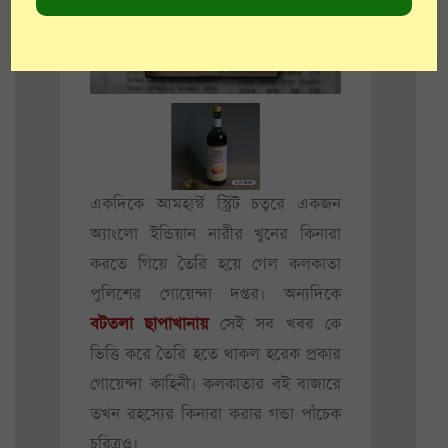
একদিকে আমহার্স্ট স্ট্রিট চত্বরে একজন
অ্যাংলো ইন্ডিয়ান নারীর খুনের কিনারা
করতে গিয়ে তৈরি হয়ে গেল কলকাতা
পুলিশের গোয়েন্দা দপ্তর। অন্যদিকে
বটতলা ছাপাখানায়
সেই সব খবর কে
ভিত্তি করে তৈরি হতে থাকল হরেক প্রকার
গোয়েন্দা কাহিনী। কলকাতার বই বাজারে
তখন রহস্যের কিনারা করার গন্ডা পাঁচেক
চরিত্রও।