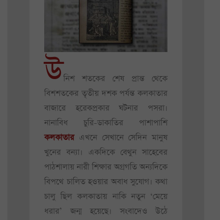
উ
নিশ শতকের শেষ প্রান্ত থেকে
বিশশতকের তৃতীয় দশক পর্যন্ত কলকাতার
বাজারে হরেকপ্রকার ঘটনার পসরা।
নানাবিধ চুরি-ডাকাতির পাশাপাশি
কলকাতার
এখনে সেখানে সেদিন মানুষ
খুনের বন্যা। একদিকে বেথুন সাহেবের
পাঠশালায় নারী শিক্ষার অগ্রগতি অন্যদিকে
বিপথে চালিত হওয়ার অবাধ সুযোগ। কথা
চালু ছিল কলকাতায় নাকি নতুন ‘মেয়ে
ধরার’ জন্ম হয়েছে। সংবাদেও উঠে