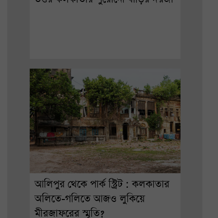
আলিপুর থেকে পার্ক স্ট্রিট : কলকাতার
অলিতে-গলিতে আজও লুকিয়ে
মীরজাফরের স্মৃতি?