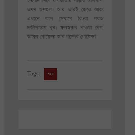
ইত্যাদি নিয়ে কলকাতার পাড়ার অলিগলি
তখন মশগুল। আর তারই জেরে আজ
এখানে কাল সেখানে কিংবা পরশু
দর্জীপাড়ায় খুন। ফলস্বরূপ পাওয়া গেল
আসল গোয়েন্দা আর গল্পের গোয়েন্দা।
Tags:
শহর