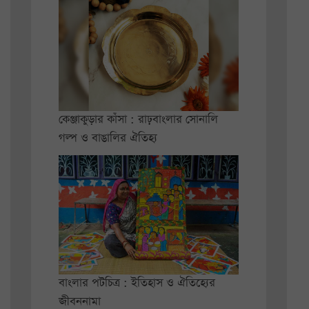
কেঞ্জাকুড়ার কাঁসা : রাঢ়বাংলার সোনালি
গল্প ও বাঙালির ঐতিহ্য
বাংলার পটচিত্র : ইতিহাস ও ঐতিহ্যের
জীবননামা