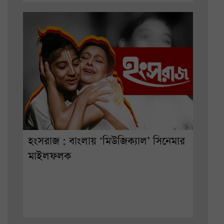
হংসরাজ : বাংলায় ‘মিউজিক্যাল’ সিনেমার
মাইলফলক