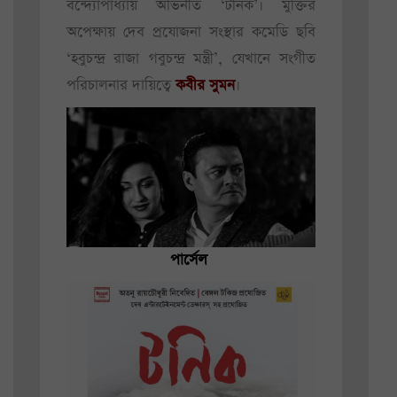
বন্দ্যোপাধ্যায় অভিনীত ‘টনিক’। মুক্তির
অপেক্ষায় দেব প্রযোজনা সংস্থার কমেডি ছবি
‘হবুচন্দ্র রাজা গবুচন্দ্র মন্ত্রী’, যেখানে সংগীত
পরিচালনার দায়িত্বে
কবীর সুমন
।
পার্সেল