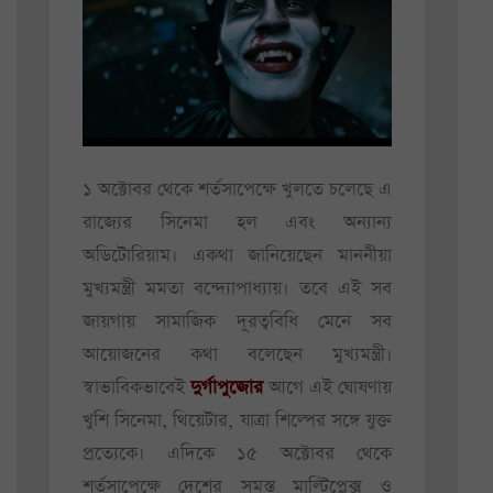
১ অক্টোবর থেকে শর্তসাপেক্ষে খুলতে চলেছে এ
রাজ্যের সিনেমা হল এবং অন্যান্য
অডিটোরিয়াম। একথা জানিয়েছেন মাননীয়া
মুখ্যমন্ত্রী মমতা বন্দ্যোপাধ্যায়। তবে এই সব
জায়গায় সামাজিক দূরত্ববিধি মেনে সব
আয়োজনের কথা বলেছেন মুখ্যমন্ত্রী।
স্বাভাবিকভাবেই
দুর্গাপুজোর
আগে এই ঘোষণায়
খুশি সিনেমা, থিয়েটার, যাত্রা শিল্পের সঙ্গে যুক্ত
প্রত্যেকে। এদিকে ১৫ অক্টোবর থেকে
শর্তসাপেক্ষে দেশের সমস্ত মাল্টিপ্লেক্স ও