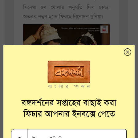
সিনেমা হল খোলার অনুমতি দিল কেন্দ্র।
অতএব নতুন ছন্দে ফিরছে বিনোদন দুনিয়া।
ব্রহ্মা জানেন গোপন কম্মটি
বঙ্গদর্শনের সপ্তাহের বাছাই করা
ফিচার আপনার ইনবক্সে পেতে