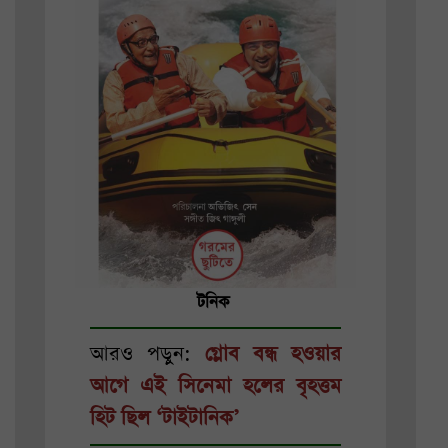
টনিক
আরও পড়ুন:
গ্লোব বন্ধ হওয়ার
আগে এই সিনেমা হলের বৃহত্তম
হিট ছিল ‘টাইটানিক’