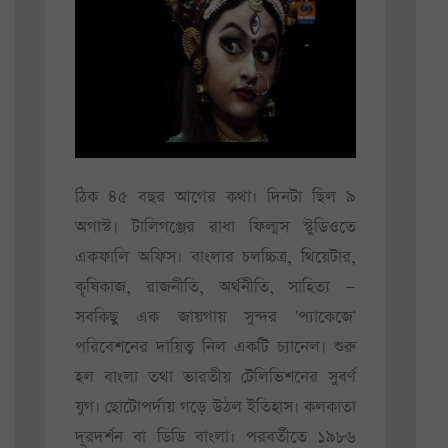
ঠিক ৪৫ বছর আগের কথা। দিনটা ছিল ৯
অগাস্ট। টালিগঞ্জের রাধা ফিল্মস স্টুডিওতে
একফালি অফিস। বাংলার চলচ্চিত্র, থিয়েটার,
কৃষিকাজ, রাজনীতি, অর্থনীতি, সাহিত্য —
সবকিছু এক জায়গায় সুন্দর 'প্যাকেজে'
পরিবেশনের দায়িত্ব নিল একটি চ্যানেল। শুরু
হল বাংলা তথা ভারতীয় টেলিভিশনের সুবর্ণ
যুগ। ছোটোপর্দায় গড়ে উঠল ইতিহাস। কলকাতা
দূরদর্শন বা ডিডি বাংলা। পরবর্তীতে ১৯৮৬