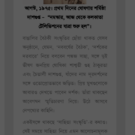
আগস্ট, ১৯৭৫। প্রথম দিনের ঘোষণায় শর্মিষ্ঠা
দাশগুপ্ত – “নমস্কার, আজ থেকে কলকাতা
টেলিভিশনের যাত্রা শুরু হল”।
বাঙালির বৈঠকী সংস্কৃতির ছোঁয়া থাকত যেসব
অনুষ্ঠানে, যেমন, ‘নববর্ষের বৈঠক’, ‘দর্শকের
দরবারে’ নিয়ে বলবেন পঙ্কজ সাহা, সঙ্গে দুই
ভীষণ জনপ্রিয় ঘোষিকা শাশ্বতী গুহ ঠাকুরতা
এবং চৈতালী দাশগুপ্ত, যাঁদের নাম দূরদর্শনের
সঙ্গে ওতোপ্রোতভাবে জড়িত। প্রিয় মুখগুলোকে
আবারও দেখতে পাবেন দর্শক। তাঁরা থাকছেন
আবেগঘন স্মৃতিচারণা নিয়ে। উঠে আসবে
নেপথ্যের কাহিনি।
একইসঙ্গে থাকছে ‘সাহিত্য সংস্কৃতি’-র কথাও।
সেই সময়ে সাহিত্য নিয়ে এমন আলোচনামূলক