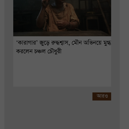
‘কারাগার’ জুড়ে রুদ্ধশ্বাস, মৌন অভিনয়ে মুগ্ধ
করলেন চঞ্চল চৌধুরী
আরও