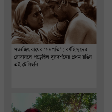
সত্যজিৎ রায়ের ‘সদগতি’ : বর্ণহিন্দুদের
রোষানলে পড়েছিল দূরদর্শনের প্রথম রঙিন
এই টেলিছবি