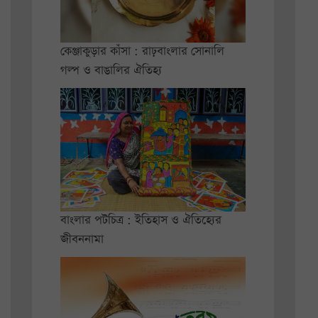
কেঞ্জাকুড়ার কাঁসা : রাঢ়বাংলার সোনালি
গল্প ও বাঙালির ঐতিহ্য
বাংলার পটচিত্র : ইতিহাস ও ঐতিহ্যের
জীবননামা