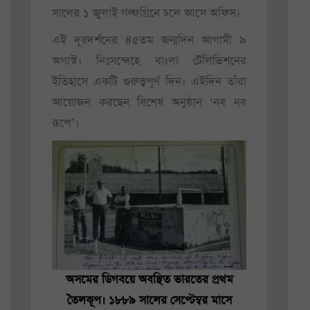
সালের ১ জুলাই গল্ফগ্রিনে চলে আসে অফিস।
এই দূরদর্শনের ৪৫তম জন্মদিন আগামী ৯
অগাস্ট। নিঃসন্দেহে বাংলা টেলিভিশনের
ইতিহাসে একটি গুরুত্বপূর্ণ দিন। এইদিন তাঁরা
আয়োজন করছেন বিশেষ অনুষ্ঠান ‘নব নব
রূপে’।
অসমের ডিগবয়ে অবস্থিত ভারতের প্রথম
তৈলকূপ। ১৮৮৯ সালের সেপ্টেম্বর মাসে