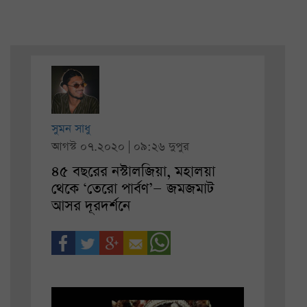
সুমন সাধু
আগস্ট ০৭.২০২০ | ০৯:২৬ দুপুর
৪৫ বছরের নস্টালজিয়া, মহালয়া
থেকে ‘তেরো পার্বণ’— জমজমাট
আসর দূরদর্শনে