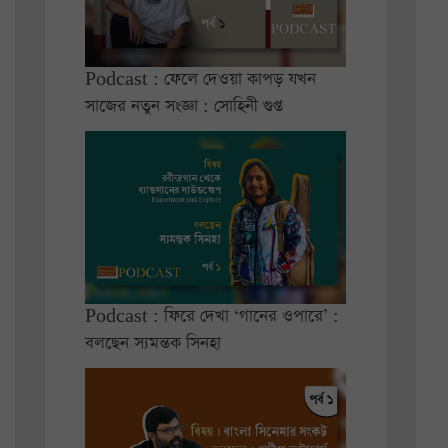
Podcast : ফেলে দেওয়া কাপড় যখন
সাজের নতুন সংজ্ঞা : সোহিনী গুপ্ত
Podcast : ফিরে দেখা ‘গানের ওপারে’ :
বলছেন স্যমন্তক সিনহা