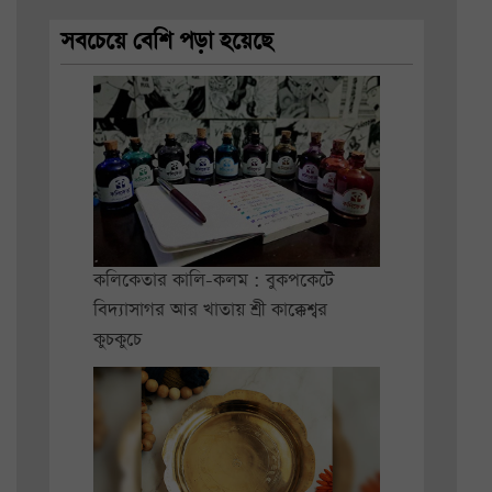
সবচেয়ে বেশি পড়া হয়েছে
কলিকেতার কালি-কলম : বুকপকেটে
বিদ্যাসাগর আর খাতায় শ্রী কাক্কেশ্বর
কুচকুচে