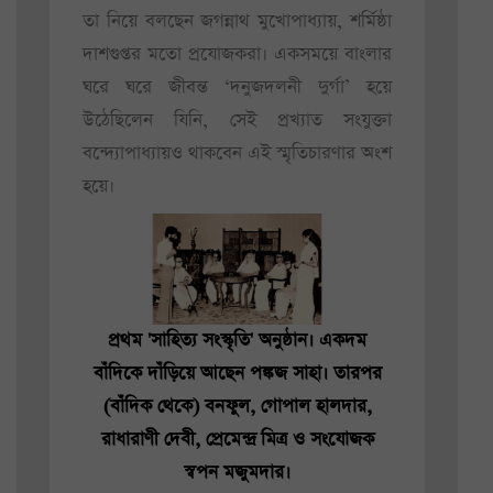
তা নিয়ে বলছেন জগন্নাথ মুখোপাধ্যায়, শর্মিষ্ঠা
দাশগুপ্তর মতো প্রযোজকরা। একসময়ে বাংলার
ঘরে ঘরে জীবন্ত ‘দনুজদলনী দুর্গা’ হয়ে
উঠেছিলেন যিনি, সেই প্রখ্যাত সংযুক্তা
বন্দ্যোপাধ্যায়ও থাকবেন এই স্মৃতিচারণার অংশ
হয়ে।
প্রথম 'সাহিত্য সংস্কৃতি' অনুষ্ঠান। একদম
বাঁদিকে দাঁড়িয়ে আছেন পঙ্কজ সাহা। তারপর
(বাঁদিক থেকে) বনফুল, গোপাল হালদার,
রাধারাণী দেবী, প্রেমেন্দ্র মিত্র ও সংযোজক
স্বপন মজুমদার।