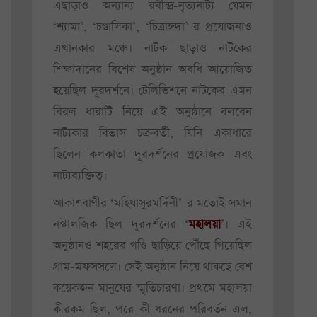
এছাড়াও অন্যান্য রবীন্দ্র-নৃত্যনাট্য যেমন
‘শ্যামা’, ‘চণ্ডালিকা’, ‘চিত্রাঙ্গদা’-র প্রযোজনাও
এখানকার মঞ্চে। নাটক ছাড়াও নাটকের
শিক্ষাদানের বিশেষ অনুষ্ঠান অবধি আয়োজিত
হয়েছিল দূরদর্শনে। টেলিভিশনে নাটকের এমন
বিরল ধারাটি নিয়ে এই অনুষ্ঠানে বলবেন
নাট্যকার বিভাস চক্রবর্তী, যিনি একাধারে
ছিলেন কলকাতা দূরদর্শনের প্রযোজক এবং
নাট্যব্যক্তিত্ব।
আকাশবাণীর ‘মহিষাসুরমর্দিনী’-র মতোই সমান
নস্টালজিক ছিল দূরদর্শনের ‘
মহালয়া
’। এই
অনুষ্ঠানও শহরের গণ্ডি ছাড়িয়ে পৌঁছে গিয়েছিল
গ্রাম-মফসসলে। সেই অনুষ্ঠান নিয়ে থাকছে বেশ
কয়েকজন মানুষের স্মৃতিচারণা। প্রথমে মহালয়া
কীরকম ছিল, পরে কী ধরনের পরিবর্তন এল,