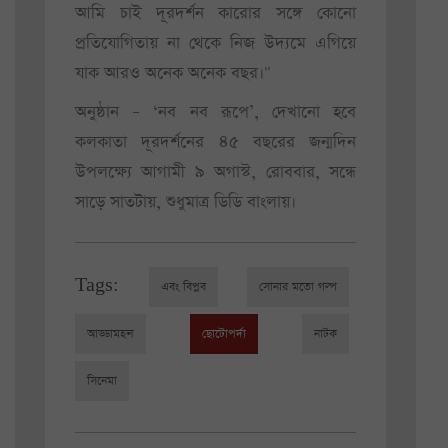
আমি চাই দূরদর্শন কারোর সঙ্গে কোনো
প্রতিযোগিতায় না থেকে নিজ উদ্যমে এগিয়ে
যাক আরও অনেক অনেক বছর।"
অনুষ্ঠান – ‘নব নব রূপে’, দেখানো হবে
কলকাতা দূরদর্শনের ৪৫ বছরের জন্মদিন
উপলক্ষ্যে আগামী ৯ অগাস্ট, রোববার, সন্ধে
সাড়ে সাতটায়, শুধুমাত্র ডিডি বাংলায়।
Tags:
এবং বিপ্লব
সোনার মতো গল্প
আড্ডামহল
ছোটোপর্দা
নাটক
সিনেমা