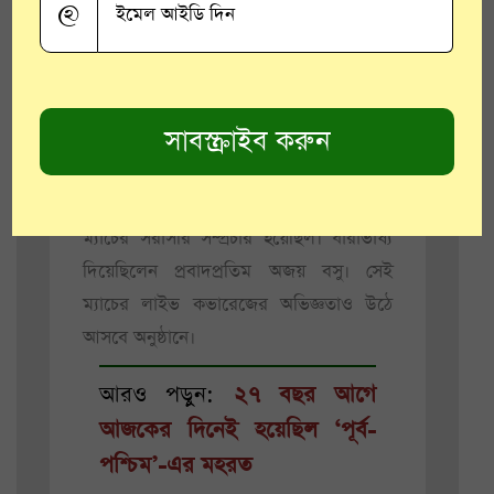
@
স্মৃতিচারণায়।
খেলাধুলার সম্প্রচার হত নিয়মিত। ফুটবলের
শহর কলকাতা, আর সেই কলকাতা ময়দানের
একটি ঐতিহাসিক দিন ছিল যেদিন নিউ ইয়র্ক
কসমস ক্লাবের হয়ে
মোহনবাগানের
বিরুদ্ধে
খেলতে এসেছিলেন ফুটবল-সম্রাট পেলে। সেই
ম্যাচের সরাসরি সম্প্রচার হয়েছিল। ধারাভাষ্য
দিয়েছিলেন প্রবাদপ্রতিম অজয় বসু। সেই
ম্যাচের লাইভ কভারেজের অভিজ্ঞতাও উঠে
আসবে অনুষ্ঠানে।
আরও পড়ুন:
২৭ বছর আগে
আজকের দিনেই হয়েছিল ‘পূর্ব-
পশ্চিম’-এর মহরত