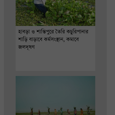
হাবড়া ও শান্তিপুরে তৈরি কচুরিপানার
শাড়ি বাড়াবে কর্মসংস্থান, কমাবে
জলদূষণ