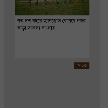
গত দশ বছরে ম্যানগ্রোভ রোপণে নজর
কাড়া সাফল্য বাংলার
আরও