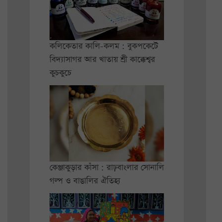
কলিকেতার কালি-কলম : বুকপকেটে
বিদ্যাসাগর আর খাতায় শ্রী কাক্কেশ্বর
কুচকুচে
কেঞ্জাকুড়ার কাঁসা : রাঢ়বাংলার সোনালি
গল্প ও বাঙালির ঐতিহ্য