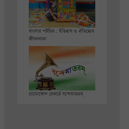
বাংলার পটচিত্র : ইতিহাস ও ঐতিহ্যের
জীবননামা
গ্রামোফোন রেকর্ডে বন্দেমাতরম্