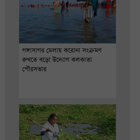
গঙ্গাসাগর মেলায় করোনা সংক্রমণ
রুখতে বড়ো উদ্যোগ কলকাতা
পৌরসভার