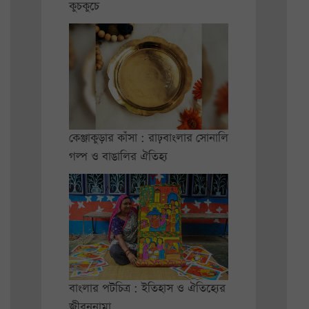
কুচকুচে
কেঞ্জাকুড়ার কাঁসা : রাঢ়বাংলার সোনালি
গল্প ও বাঙালির ঐতিহ্য
বাংলার পটচিত্র : ইতিহাস ও ঐতিহ্যের
জীবননামা