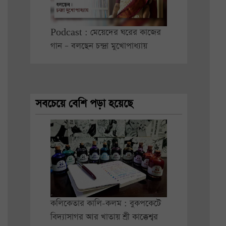
Podcast : মেয়েদের ঘরের কাজের
গান – বলছেন চন্দ্রা মুখোপাধ্যায়
সবচেয়ে বেশি পড়া হয়েছে
কলিকেতার কালি-কলম : বুকপকেটে
বিদ্যাসাগর আর খাতায় শ্রী কাক্কেশ্বর