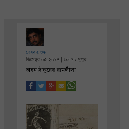
দেবদত্ত গুপ্ত
ডিসেম্বর ০৫.২০১৭ | ১০:৫০ দুপুর
অবন ঠাকুরের রামলীলা