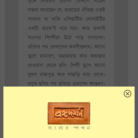
খুঁজে নেওয়ার প্রয়াস। মেকলে সাহেব
মন্তব্য করেছেন যে, ভারতের ঐতিহ্য এতই
সামান্য যা নাকি এশিয়াটিক সোসাইটির
একটা তাকে’ই ধরে যায়। আর তখনই
বাংলার শিল্পীরা উঠে পড়ে লাগলেন।
তাঁদের পথ দেখালেন অবনীন্দ্রনাথ। আনো
তুলে রামায়ণ, মহাভারত আর অজন্তার
দেওয়াল থেকে ছবি। শৈলী তুলে আনো
মুঘল রাজপুত আর পাহাড়ি ধারা থেকে।
চলুক ছবির পর ছবিতে ওয়াশের আস্তরণ।
নিবিড় হোক ছবি দেখার চর্চা।
এরকম যখন চলছে ঠিক তখনই
১৯৩৪-৩৫ নাগাদ যাত্রাপালার ঢঙে
রামায়ণ লিখতে শুরু করলেন অবনীন্দ্রনাথ।
বালকবালিকাদিগের জন্য লিখিত। বড়