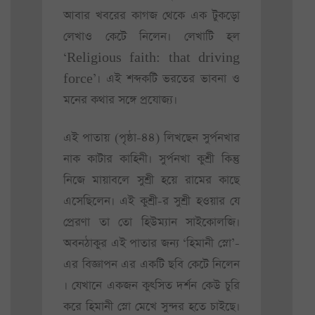
আবার খবরের কাগজ থেকে এক টুকড়ো
লেখাও কেটে নিলেন। লেখাটি হল
‘Religious faith: that driving
force’। এই শব্দকটি ভরতের ভাবনা ও
মনের কথার সঙ্গে প্রযোজ্য।
এই পাতায় (পৃষ্ঠা-৪৪) লিখছেন সুর্পনখার
নাক কাটার কাহিনী। সুর্পনখা কুশ্রী কিন্তু
নিজে মায়াবলে সুশ্রী হয়ে রামের কাছে
এসেছিলেন। এই কুশ্রী-র সুশ্রী হওয়ার যে
প্রেরণা তা তো হিউম্যান সাইকোলজি।
অবনঠাকুর এই পাতার জন্য ‘হিমানী স্নো’-
এর বিজ্ঞাপন এর একটি ছবি কেটে নিলেন
। যেখানে একজন কুৎসিত দর্শন কেউ চুরি
করে হিমানী স্নো মেখে সুন্দর হতে চাইছে।