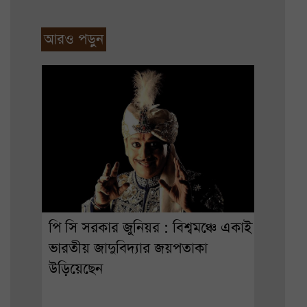
আরও পড়ুন
পি সি সরকার জুনিয়র : বিশ্বমঞ্চে একাই
ভারতীয় জাদুবিদ্যার জয়পতাকা
উড়িয়েছেন