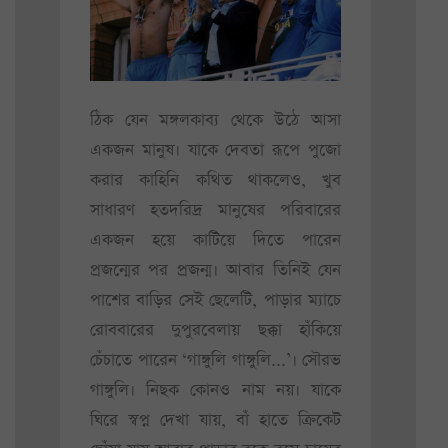
ঠিক যেন মঙ্গলকাব্য থেকে উঠে আসা
একজন মানুষ। যাকে দেবতা রূপে পুজো
করার কাহিনি কথিত থাকলেও, খুব
সাধারণ হতদরিদ্র মানুষের পরিবারের
একজন হয়ে কাটিয়ে দিতে পারেন
প্রজন্মের পর প্রজন্ম। আবার তিনিই যেন
পাশের বাড়ির সেই ছেলেটি, পাড়ার ম্যাচে
রোববারের দুপুরবেলায় ছক্কা হাঁকিয়ে
চেঁচাতে পারেন ‘গাঙ্গুলি গাঙ্গুলি...’। সৌরভ
গাঙ্গুলি। নিছক কোনও নাম নয়। যাকে
ঘিরে স্বপ্ন দেখা যায়, বাঁ হাতে ক্রিকেট