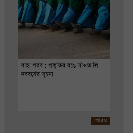
বাহা পরব : প্রকৃতির রঙে সাঁওতালি
নববর্ষের সূচনা
আরও