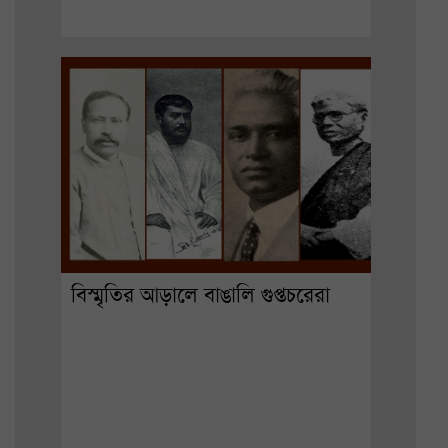
বিস্মৃতির আড়ালে বাঙালি গুপ্তচরেরা