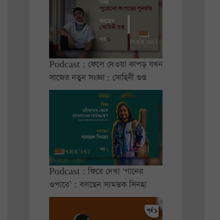
Podcast : ফেলে দেওয়া কাপড় যখন
সাজের নতুন সংজ্ঞা : সোহিনী গুপ্ত
Podcast : ফিরে দেখা ‘গানের
ওপারে’ : বলছেন স্যমন্তক সিনহা