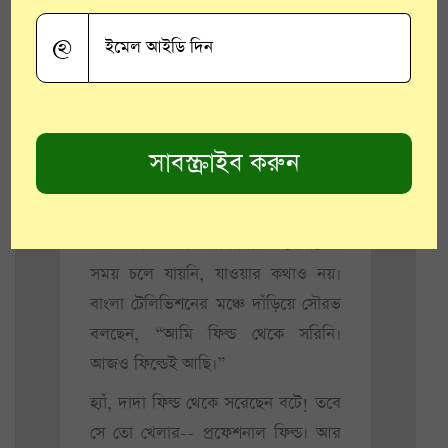
কালো টিভি, বাড়িতে একদল ইন্ডিয়া
সমর্থকের উপচে পড়া ভিড়, অক্ষরে
@
অক্ষরে স্মরণে আছে। আজও অনায়াসে
ফিরে যাওয়া যায় ছেলেবেলায়। বাবার
মুখে “ইন্ডিয়ার ওই তো গাঙ্গুলি, উফফ কী
ভালো খেলে ছেলেটা! পাগল করে দেয়।”
আমার মতো বাবাও কি ভুলতে পেরেছে?
স্মৃতি আসলে কখনও মোছে না,
অভিজ্ঞতাও না। ‘দাদাগিরি’ দেখানোর
সময় চলে যায়নি, যাওয়ার কথাও নয়।
বাংলা টেলিভিশনের মঞ্চে দাঁড়িয়ে সৌরভ
বলছেন, “আমি ফিল্ড থেকে সরিনি।
আজও ফিল্ডেই আছি।”
হ্যাঁ, দাদা ফিল্ড থেকে সরেছেন বটে! তবে
সে তো খেলার-- প্রফেশনাল ফিল্ড। আর