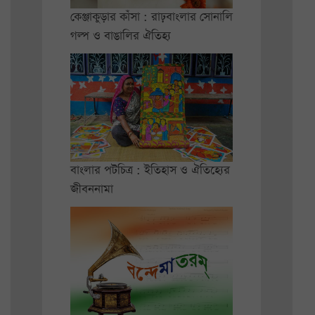
কেঞ্জাকুড়ার কাঁসা : রাঢ়বাংলার সোনালি
গল্প ও বাঙালির ঐতিহ্য
বাংলার পটচিত্র : ইতিহাস ও ঐতিহ্যের
জীবননামা