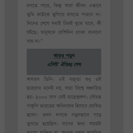
চলতে পারে, কিন্তু সারা জীবন এভাবে
তুমি কাউকে ভুলিয়ে রাখতে পারবে না।
দিনের শেষে সবাই ঠিকই বুঝে যাবে, কী
ঘটছে। মানুষকে বেশিদিন বোকা বানানো
যায় না।”
আরও পড়ুন
এলিট’ ঐতিহ্য শেষ
অসম্ভব তিনি। এই বক্তৃতা শুধু ওই
ছাত্রদের মনেই নয়, সারা বিশ্বে সঞ্চারিত
হয়। ২০০০ সাল সেই মাহেন্দ্রক্ষণ। সৌরভ
গাঙ্গুলি ভারতের অধিনায়ক হিসাবে ঘোষিত
হবেন। তখন দলকে নতুনভাবে গড়ে
তুলতে হয়েছিল। দলের জন্য সময়টা
ভালো যাচ্ছিল না, অনেক গুজব ভাসছিল