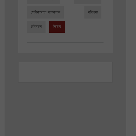
মেরিকামায়া সাতকাহন
রবিশস্য
ছবিমহল
ফিচার