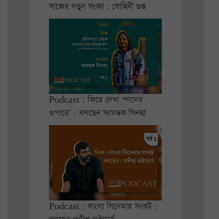
সাজের নতুন সংজ্ঞা : সোহিনী গুপ্ত
Podcast : ফিরে দেখা ‘গানের
ওপারে’ : বলছেন স্যমন্তক সিনহা
Podcast : বাংলা সিনেমার সংকট :