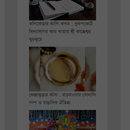
কলিকেতার কালি-কলম : বুকপকেটে
বিদ্যাসাগর আর খাতায় শ্রী কাক্কেশ্বর
কুচকুচে
কেঞ্জাকুড়ার কাঁসা : রাঢ়বাংলার সোনালি
গল্প ও বাঙালির ঐতিহ্য