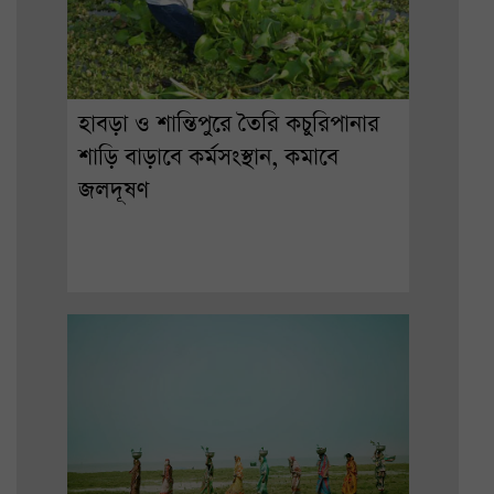
হাবড়া ও শান্তিপুরে তৈরি কচুরিপানার
শাড়ি বাড়াবে কর্মসংস্থান, কমাবে
জলদূষণ