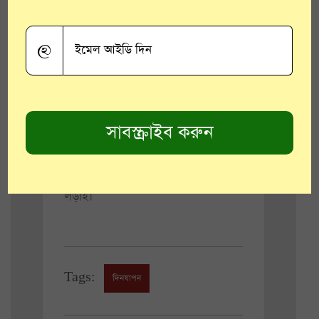
উদ্বোধন হয়ে গেল। বিশ্বকাপ ট্রফি নিয়ে
মঞ্চে ঢুকলেন অস্ট্রেলিয়ার প্রাক্তন
অধিনায়ক মাইকেল ক্লার্ক। ব্রিটেনের রানি
@
এলিজাবেথের সঙ্গে দেখা করলেন দশ
টিমের ক্যাপ্টেন। হাজির ছিলেন প্রিন্স
হ্যারি। মঞ্চে উঠে আসেন ভিভিয়ান
রিচার্ডস, জাক কালিস, কেভিন পিটারসন,
অ্যান্ড্রু ফ্লিন্টফের মতো তারকারা। আজ
থেকে টানা দেড় মাস চলবে বিশ্বকাপের
লড়াই।
Tags:
দিনযাপন