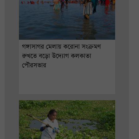
গঙ্গাসাগর মেলায় করোনা সংক্রমণ
রুখতে বড়ো উদ্যোগ কলকাতা
পৌরসভার