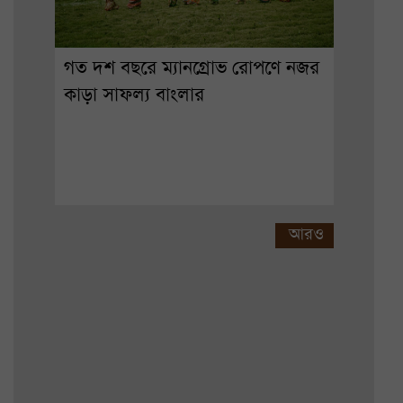
গত দশ বছরে ম্যানগ্রোভ রোপণে নজর
কাড়া সাফল্য বাংলার
আরও