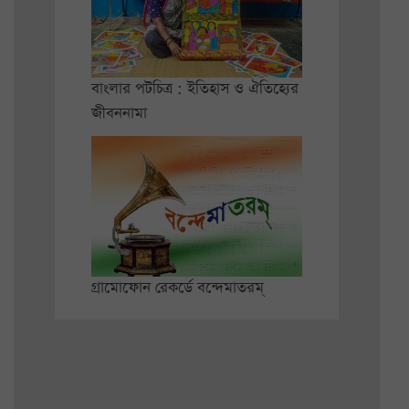
বাংলার পটচিত্র : ইতিহাস ও ঐতিহ্যের
জীবননামা
গ্রামোফোন রেকর্ডে বন্দেমাতরম্