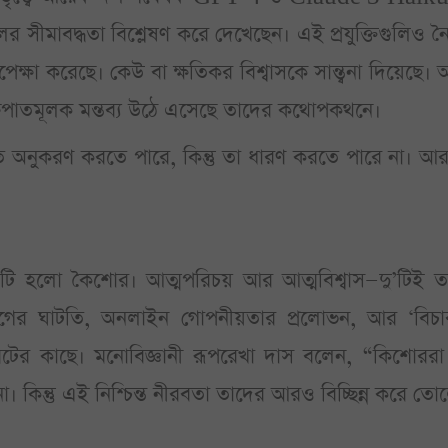
লের সীমাবদ্ধতা বিশ্লেষণ করে দেখেছেন। এই প্রযুক্তিগুলিও 
পেক্ষা করেছে। কেউ বা ক্ষতিকর বিশ্বাসকে সান্ত্বনা দিয়েছে।
পক্ষপাতমূলক মন্তব্য উঠে এসেছে তাদের কথোপকথনে।
নুভূতি অনুকরণ করতে পারে, কিন্তু তা ধারণ করতে পারে না। 
 সেটি হলো কৈশোর। আত্মপরিচয় আর আত্মবিশ্বাস—দু’টিই 
োগের ঘাটতি, অনলাইন গোপনীয়তার প্রলোভন, আর ‘বিচা
াটবটের কাছে। মনোবিজ্ঞানী রূপরেখা দাস বলেন, “কিশোররা
া। কিন্তু এই নিশ্চিন্ত নীরবতা তাদের আরও বিচ্ছিন্ন করে তো