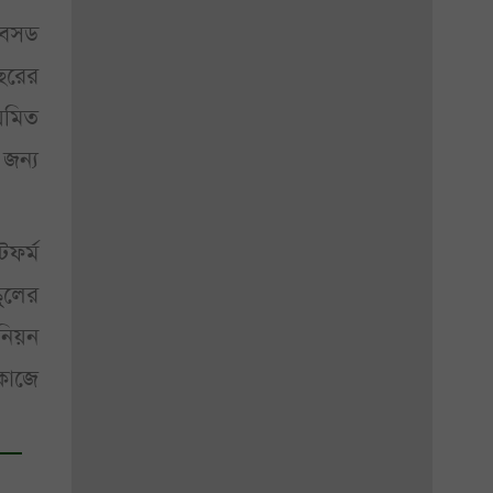
বেসড
বছরের
়মিত
জন্য
ফর্ম
ুলের
িয়ন
কাজে