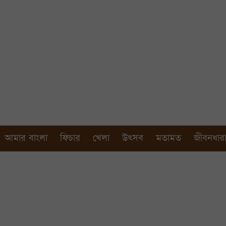
আমার বাংলা
ফিচার
খেলা
উৎসব
মতামত
জীবনধার