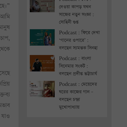
ছে।”
দেওয়া কাপড় যখন
সাজের নতুন সংজ্ঞা :
, আমি
সোহিনী গুপ্ত
মানুষ
Podcast : ফিরে দেখা
চাপ,
‘গানের ওপারে’ :
 থেকে
বলছেন স্যমন্তক সিনহা
Podcast : বাংলা
সিনেমার সংকট :
এসেছে
বলছেন প্রদীপ্ত ভট্টাচার্য
্রিয়
Podcast : মেয়েদের
ঘরের কাজের গান –
তব্য
বলছেন চন্দ্রা
ামভাব
মুখোপাধ্যায়
, যাও