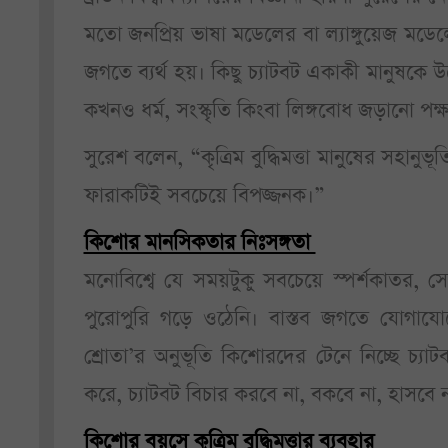
মতো জনপ্রিয় ভাষা মডেলের বা ল্যাঙ্গুয়েজ মডে
জগতে ব্যর্থ হয়। কিছু চ্যাটবট একাকী মানুষকে উ
কখনও ধর্ম, সংস্কৃতি কিংবা লিঙ্গবোধ জড়ানো 
সুরেশ বলেন, “কৃত্রিম বুদ্ধিমত্তা মানুষের সহা
ফারাকটিই সবচেয়ে বিপজ্জনক।”
কিশোর মানসিকতার নিঃসঙ্গতা
মনোবিশ্বে যে সময়টুকু সবচেয়ে স্পর্শকাতর,
পুরোপুরি গড়ে ওঠেনি। বাস্তব জগতে যোগায
শ্রোতা’র অনুভূতি কিশোরদের টেনে নিচ্ছে চ্য
করে, চ্যাটবট বিচার করবে না, বকবে না, হাসবে ন
কিশোর বয়সে কৃত্রিম বুদ্ধিমত্তার ব্যবহার