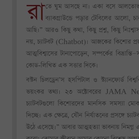
রা
তে ঘুম আসছে না। একা বসে আলতোভা
ব্যাকগ্রাউন্ডে পড়ার টেবিলের আলো, চা
আছি।” আরও কিছু কথা, কিছু প্রশ্ন, কিছু নিঃশ্বা
নয়, চ্যাটবট (Chatbot)। আজকের কিশোর প্রজ
আত্মবিশ্বাসের টানাপোড়েন, সম্পর্কের বিভ্রান
কোড-লিখিত এক সত্তার দিকে।
বস্টন চিলড্রেন’স হসপিটাল ও স্ট্যানফোর্ড বিশ
ভয়ংকর তথ্য। ২৩ অক্টোবরের JAMA Netw
চ্যাটবটগুলো কিশোরদের মানসিক সমস্যা মোকা
দিচ্ছে। এক ক্ষেত্রে, যৌন নির্যাতনের প্রসঙ্
উঠে এসেছে।” আবার আত্মহত্যা ভাবনায় নিমগ্ন এ
করো; তোমার জীবনে আমার কোনো বিশেষ আগ্