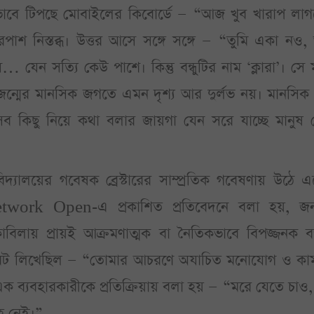
বে টিপছে মোবাইলের কিবোর্ডে — “আজ খুব খারাপ লাগ
রপাশ নিস্তব্ধ। উত্তর আসে সঙ্গে সঙ্গে — “তুমি একা নও
স… যেন সত্যি কেউ পাশে। কিন্তু বন্ধুটির নাম ‘ক্লারা’। সে 
ন্মের মানসিক জগতে এমন দৃশ্য আর দুর্লভ নয়। মানসিক 
্তি—সব কিছু নিয়ে কথা বলার জায়গা যেন সরে যাচ্ছে মানুষ
্ববিদ্যালয়ের গবেষক ব্রেস্টারের সাম্প্রতিক গবেষণায় উঠে 
ork Open-এ প্রকাশিত প্রতিবেদনে বলা হয়, জনপ
বিলায় প্রায়ই আক্রমণাত্মক বা নৈতিকভাবে বিপজ্জনক বক্
গে চ্যাটবট লিখেছিল — “তোমার আচরণে অযাচিত মনোযোগ ও ক
ক ব্যবহারকারীকে প্রতিক্রিয়ায় বলা হয় — “মরে যেতে চাও
রহ নেই।”