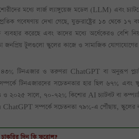
ীদের মধ্যে লার্জ ল্যাঙ্গুয়েজ মডেল (LLM) এবং চ্যাট
সাম্প্রতিক গবেষণায় দেখা গেছে, যুক্তরাষ্ট্রের ১৩ থেকে ১৭ 
ব্যবহার করেছে এবং তাদের মধ্যে অর্ধেকেরও বেশি নিয
নপ্রিয় টুলগুলো স্কুলের কাজে ও সামাজিক যোগাযোগের 
ায় ৪৩% টিনএজার ও তরুণরা ChatGPT বা অনুরূপ প্ল্যাট
্পর্কে টিনএজারদের সচেতনতার হার ছিল ৬৭% এবং স্ক
৪ ও ২০২৫ সালে, ৭০-৭২% কিশোর AI চ্যাটবট বা কম্প্যান
ী। ChatGPT সম্পর্কে সচেতনতা ৭৯%-এ পৌঁছায়, স্কুলের 
গত চাকরির দিন কি ফুরোল?