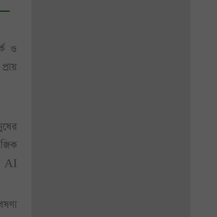
্ক ও
্রায়
ুষের
মাজিক
র AI
বেষণা