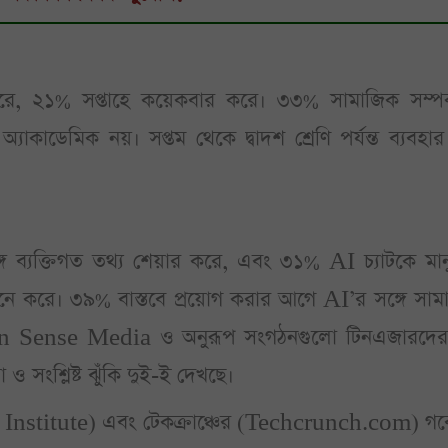
ে, ২১% সপ্তাহে কয়েকবার করে। ৩৩% সামাজিক সম্পর
াকাডেমিক নয়। সপ্তম থেকে দ্বাদশ শ্রেণি পর্যন্ত ব্যবহার প
ে ব্যক্তিগত তথ্য শেয়ার করে, এবং ৩১% AI চ্যাটকে মান
মনে করে। ৩৯% বাস্তবে প্রয়োগ করার আগে AI’র সঙ্গে সা
n Sense Media ও অনুরূপ সংগঠনগুলো টিনএজারদে
া ও সংশ্লিষ্ট ঝুঁকি দুই-ই দেখছে।
titch Institute) এবং টেকক্রাঞ্চের (Techcrunch.com) গ