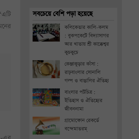
সবচেয়ে বেশি পড়া হয়েছে
“এটি
মনের
কলিকেতার কালি-কলম
: বুকপকেটে বিদ্যাসাগর
আর খাতায় শ্রী কাক্কেশ্বর
কুচকুচে
কেঞ্জাকুড়ার কাঁসা :
রাঢ়বাংলার সোনালি
গল্প ও বাঙালির ঐতিহ্য
বাংলার পটচিত্র :
ইতিহাস ও ঐতিহ্যের
জীবননামা
গ্রামোফোন রেকর্ডে
বন্দেমাতরম্
u-এর