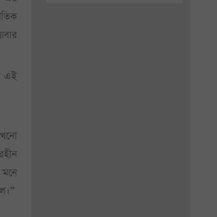
নৈতিক
 আবার
আর এই
তখনো
রহীন
 মনে
লে।”