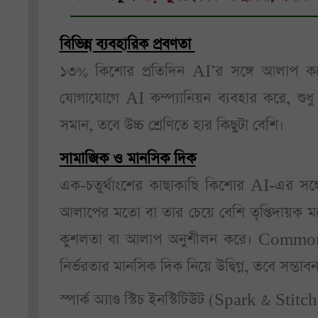
বিভিন্ন ব্যবহারিক প্রবণতা
১৩% কিশোর প্রতিদিন AI’র সঙ্গে আলাপ কর
যোগাযোগে AI কম্প্যানিয়ন ব্যবহার করে, শুধু অ্য
সমান, তবে উচ্চ শ্রেণিতে হার কিছুটা বেশি।
সামাজিক ও মানসিক দিক
এক-চতুর্থাংশের কাছাকাছি কিশোর AI-এর সঙ্গ
আলাপের মতো বা তার চেয়ে বেশি তৃপ্তিদায়ক 
কুশলতা বা আলাপ অনুশীলন করে। Commo
নির্ভরতার মানসিক দিক নিয়ে উদ্বিগ্ন, তবে সম্ভাবন
স্পার্ক অ্যাণ্ড স্টিচ ইনস্টিটিউট (Spark & S