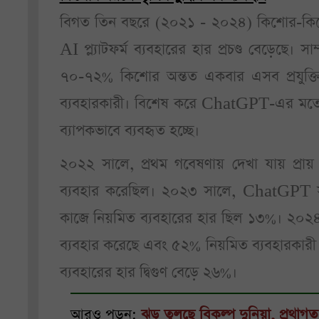
বিগত তিন বছরে (২০২১ - ২০২৪) কিশোর-কিশোর
AI প্ল্যাটফর্ম ব্যবহারের হার প্রচণ্ড বেড়েছে। 
৭০-৭২% কিশোর অন্তত একবার এসব প্রযুক্তি 
ব্যবহারকারী। বিশেষ করে ChatGPT-এর মতো জ
ব্যাপকভাবে ব্যবহৃত হচ্ছে।
২০২২ সালে, প্রথম গবেষণায় দেখা যায় প্র
ব্যবহার করেছিল। ২০২৩ সালে, ChatGPT সম
কাজে নিয়মিত ব্যবহারের হার ছিল ১৩%। ২০২
ব্যবহার করেছে এবং ৫২% নিয়মিত ব্যবহারকার
ব্যবহারের হার দ্বিগুণ বেড়ে ২৬%।
আরও পড়ুন:
ঝড় তুলছে বিকল্প দুনিয়া, প্রথা