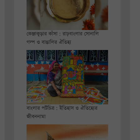
কেঞ্জাকুড়ার কাঁসা : রাঢ়বাংলার সোনালি
গল্প ও বাঙালির ঐতিহ্য
বাংলার পটচিত্র : ইতিহাস ও ঐতিহ্যের
জীবননামা