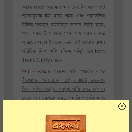
করার ব্যবস্থা করা হয়। আর সেই জিন্সের প্যান্ট
তুলনামূলক কম দামে শহর এবং শহরতলির
বিভিন্ন বাজারে রমরমিয়ে আবার বিক্রি হচ্ছে,
ফলে সকলেই সাধ্যের মধ্যে সাধ পূরণ করতে
পারছেন সহজেই। কলকাতার এই জায়গা এখন
পরিচিত জিন্স গলি (জিন্স গলি/ Kolkata
Jeans Gully) নামে।
মধ্য কলকাতা
র মহম্মদ আলি পার্কের কাছে
নীলমাধব সেন লেন, এই রাস্তারই ডাকনাম
জিন্স গলি। মেট্রোয় মহাত্মা গান্ধি রোড স্টেশনে
নেমে বা সড়কপথে মহম্মদ আলি পার্কের কাছে
এসে স্থানীয় কারোর কাছে জিন্স গলির খোঁজ
করলেই খুঁজে পাওয়া যাবে এই ঠিকানা
, যেখানে
সূর্যের আলো পৌঁছায় নীল সুতোর গা বেয়ে।