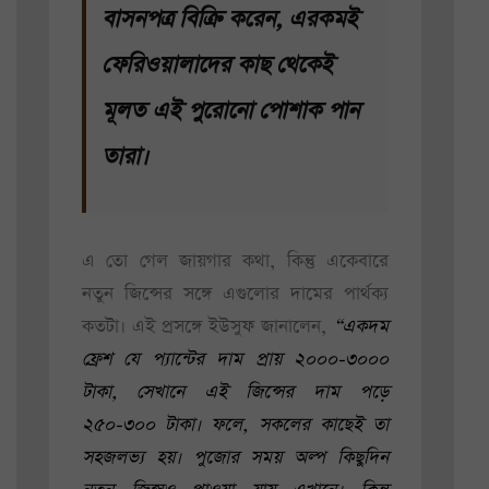
বাসনপত্র বিক্রি করেন, এরকমই
ফেরিওয়ালাদের কাছ থেকেই
মূলত এই পুরোনো পোশাক পান
তারা।
এ তো গেল জায়গার কথা, কিন্তু একেবারে
নতুন জিন্সের সঙ্গে এগুলোর দামের পার্থক্য
কতটা। এই প্রসঙ্গে ইউসুফ জানালেন,
“একদম
ফ্রেশ যে প্যান্টের দাম প্রায় ২০০০-৩০০০
টাকা, সেখানে এই জিন্সের দাম পড়ে
২৫০-৩০০ টাকা। ফলে, সকলের কাছেই তা
সহজলভ্য হয়। পুজোর সময় অল্প কিছুদিন