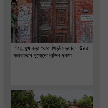
সিংহ-মুখ কড়া থেকে খিড়কি দুয়ার : উত্তর
কলকাতার পুরোনো বাড়ির দরজা