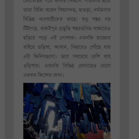
মেরামতির পরে আবার সেগুলো পাইকারি হারে
তারা বিক্রি করেন শিয়ালদহ, হাওড়া, ধর্মতলার
বিভিন্ন ব্যবসায়ীদের কাছে। শুধু শহর নয়
টিটাগড়, বারুইপুর প্রভৃতি শহরতলির বাজারেও
ছড়িয়ে পড়ে এই পোশাক। এমনকি রাজ্যের
বাইরে ওড়িশা, আসাম, বিহারেও পৌঁছে যায়
এই জিনিসগুলো। তবে সবচেয়ে বেশি যায়
ওড়িশায়। এমনকি বিভিন্ন মেলাতেও মেলে
এরকম জিন্সের দেখা।