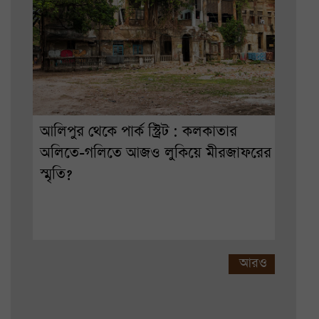
আলিপুর থেকে পার্ক স্ট্রিট : কলকাতার
অলিতে-গলিতে আজও লুকিয়ে মীরজাফরের
স্মৃতি?
আরও