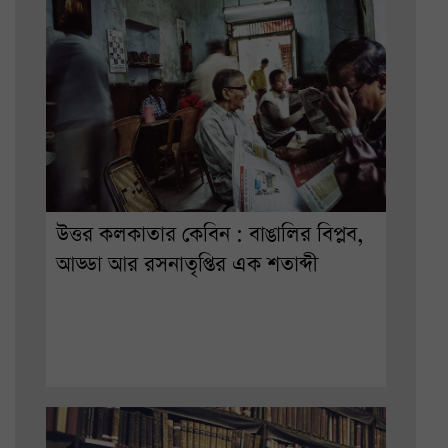
উত্তর কলকাতার কেবিন : বাঙালির বিপ্লব,
আড্ডা আর রসনাতৃপ্তির এক শতাব্দী