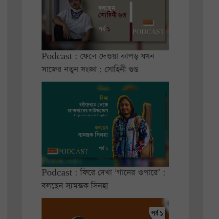
Podcast : ফেলে দেওয়া কাপড় যখন
সাজের নতুন সংজ্ঞা : সোহিনী গুপ্ত
Podcast : ফিরে দেখা ‘গানের ওপারে’ :
বলছেন স্যমন্তক সিনহা