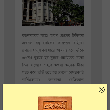
ক্যানসারের মতো মারণ রোগের চিকিৎসা
এখনও বহু লোকের আয়ত্তের বাইরে।
কোনো মানুষ ক্যান্সারে আক্রান্ত হলে তাঁকে
এখনও ছুটতে হয় মুম্বাই-চেন্নাইয়ের মতো
ভিন রাজ্যের শহরে অথবা অনেক টাকা
খরচ করে ভর্তি হতে হয় কোনো বেসরকারি
নার্সিংহোমে। কলকাতা মেডিক্যাল
কলেজের নতুন প্রকল্পে এই পরিস্থিতি
থেকে খানিকটা হলেও স্বস্তি মিলবে। গত
শনিবার থেকে বিশ্বমানের ক্যান্সার
চিকিৎসাকেন্দ্র তৈরির কাজ শুরু হল