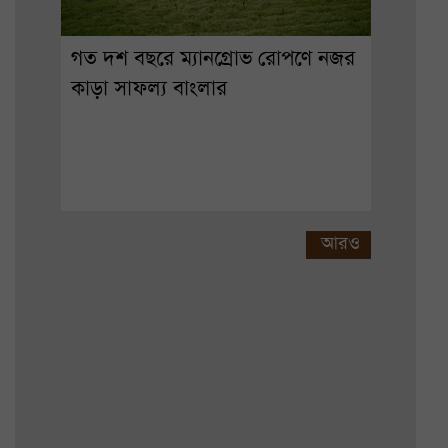
গত দশ বছরে ম্যানগ্রোভ রোপণে নজর
কাড়া সাফল্য বাংলার
আরও