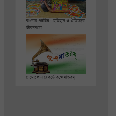
বাংলার পটচিত্র : ইতিহাস ও ঐতিহ্যের
জীবননামা
গ্রামোফোন রেকর্ডে বন্দেমাতরম্