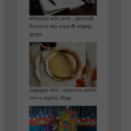
কলিকেতার কালি-কলম : বুকপকেটে
বিদ্যাসাগর আর খাতায় শ্রী কাক্কেশ্বর
কুচকুচে
কেঞ্জাকুড়ার কাঁসা : রাঢ়বাংলার সোনালি
গল্প ও বাঙালির ঐতিহ্য