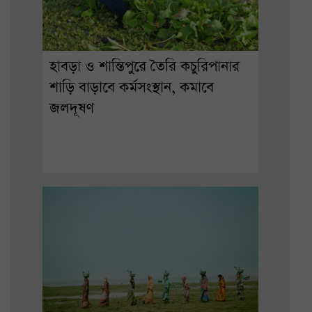
হাবড়া ও শান্তিপুরে তৈরি কচুরিপানার
শাড়ি বাড়াবে কর্মসংস্থান, কমাবে
জলদূষণ