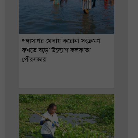
গঙ্গাসাগর মেলায় করোনা সংক্রমণ
রুখতে বড়ো উদ্যোগ কলকাতা
পৌরসভার