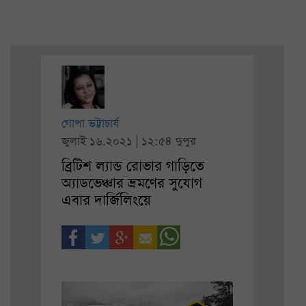
গোপা ভট্টাচার্য
জুলাই ১৬.২০২১ | ১২:৫৪ দুপুর
ব্রিটিশ ল্যান্ড রোভার গাড়িতে
অ্যাডভেঞ্চার ভ্রমণের সুযোগ
এবার দার্জিলিংয়ে