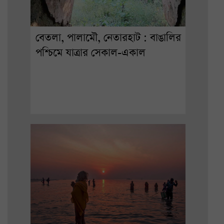
বেতলা, পালামৌ, নেতারহাট : বাঙালির
পশ্চিমে যাত্রার সেকাল-একাল