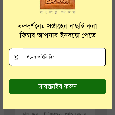
পুরোনো দিনের ঐতিহ্যবাহী গাড়ি আবার
পাহাড়ে ফিরিয়ে এনেছি আমি।”
বঙ্গদর্শনের সপ্তাহের বাছাই করা
ফিচার আপনার ইনবক্সে পেতে
@
পাহাড়ি এলাকায় ল্যান্ড রোভার গাড়ির দীর্ঘ
ইতিহাস রয়েছে। ১৯৫০-এর দশকে
পশ্চিমবঙ্গের চা বাগানের মালিকরা ফার্স্ট
সিরিজ ল্যান্ড রোভার (১৯৪৮-১৯৫৮)
প্রথম নিয়ে আসেন কলকাতায়। দ্বিতীয়
বিশ্বযুদ্ধের পর রোভার মোটর কোম্পানি
চালু করে এই সিরিজ-১ ল্যান্ড রোভার।