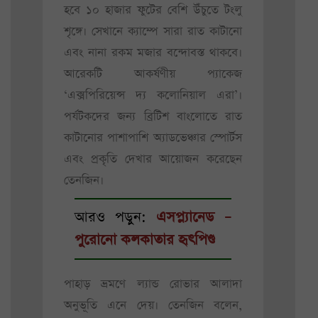
হবে ১০ হাজার ফুটের বেশি উঁচুতে টংলু
শৃঙ্গে। সেখানে ক্যাম্পে সারা রাত কাটানো
এবং নানা রকম মজার বন্দোবস্ত থাকবে।
আরেকটি আকর্ষণীয় প্যাকেজ
‘এক্সপিরিয়েন্স দ্য কলোনিয়াল এরা’।
পর্যটকদের জন্য ব্রিটিশ বাংলোতে রাত
কাটানোর পাশাপাশি অ্যাডভেঞ্চার স্পোর্টস
এবং প্রকৃতি দেখার আয়োজন করেছেন
তেনজিন।
আরও পড়ুন:
এসপ্ল্যানেড –
পুরোনো কলকাতার হৃৎপিণ্ড
পাহাড় ভ্রমণে ল্যান্ড রোভার আলাদা
অনুভূতি এনে দেয়। তেনজিন বলেন,