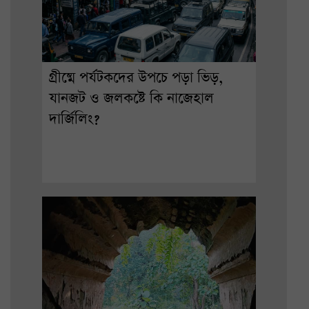
গ্রীষ্মে পর্যটকদের উপচে পড়া ভিড়,
যানজট ও জলকষ্টে কি নাজেহাল
দার্জিলিং?