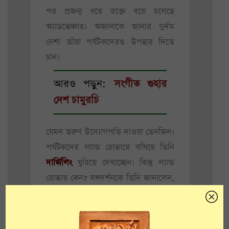
পর প্রজন্ম ধরে রক্তে বয়ে চলেছে
অ্যাডভেঞ্চার। অজানাকে জানার দুর্দম
নেশা তাঁরা পর্যটকদেরও উপহার দিতে
চান।
আরও পড়ুন:
সংগীত গুহার
দেশ চামুরচি
যেমন তরুণ উদ্যোগপতি দাওয়া তেনজিন।
পর্যটকদের ল্যান্ড রোভারে বসিয়ে তিনি
দার্জিলিং
ঘুরিয়ে দেখাচ্ছেন। কিন্তু ল্যান্ড
রোভার কেন? বঙ্গদর্শনকে তিনি জানালেন,
“এই গাড়ি আমাকে শক্তি এবং আত্মবিশ্বাস
দেয়। ১৯৫৭ সিরিজের এই ল্যান্ড রোভার
চালিয়ে দারুণ গর্ব অনুভব করি। কারণ