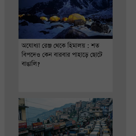
অযোধ্যা রেঞ্জ থেকে হিমালয় : শত
বিপদেও কেন বারবার পাহাড়ে ছোটে
বাঙালি?