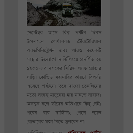
সেপ্টেম্বর মাসে বিশ্ব পর্যটন দিবস
উপলক্ষ্যে গোর্খাল্যান্ড টেরিটোরিয়াল
অ্যাডমিনিস্ট্রেশন এবং আরও কয়েকটি
সংস্থার উদ্যোগে দার্জিলিংয়ে প্রদর্শিত হয়
১৯৫০-এর দশকের সিরিজ ল্যান্ড রোভার
গাড়ি। কোভিড মহামারির কারণে বিপর্যয়
এসেছে পর্যটনে। তবে দাওয়া তেনজিনের
মতো লড়াকু মানুষেরা হার মানতে নারাজ।
অসম্ভব বলে তাঁদের অভিধানে কিছু নেই।
পরেব বার দার্জিলিং গেলে ল্যান্ড
রোভারের মজা নিতে ভুলবেন না।