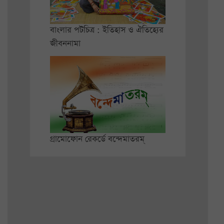
বাংলার পটচিত্র : ইতিহাস ও ঐতিহ্যের
জীবননামা
গ্রামোফোন রেকর্ডে বন্দেমাতরম্