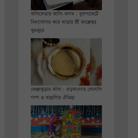
কলিকেতার কালি-কলম : বুকপকেটে
বিদ্যাসাগর আর খাতায় শ্রী কাক্কেশ্বর
কুচকুচে
কেঞ্জাকুড়ার কাঁসা : রাঢ়বাংলার সোনালি
গল্প ও বাঙালির ঐতিহ্য