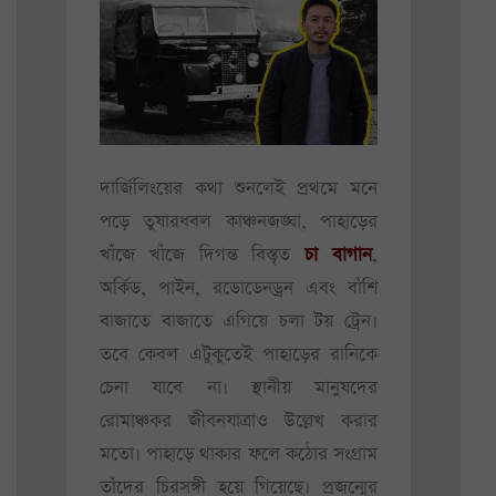
দার্জিলিংয়ের কথা শুনলেই প্রথমে মনে
পড়ে তুষারধবল কাঞ্চনজঙ্ঘা, পাহাড়ের
খাঁজে খাঁজে দিগন্ত বিস্তৃত
চা বাগান
,
অর্কিড, পাইন, রডোডেনড্রন এবং বাঁশি
বাজাতে বাজাতে এগিয়ে চলা টয় ট্রেন।
তবে কেবল এটুকুতেই পাহাড়ের রানিকে
চেনা যাবে না। স্থানীয় মানুষদের
রোমাঞ্চকর জীবনযাত্রাও উল্লেখ করার
মতো। পাহাড়ে থাকার ফলে কঠোর সংগ্রাম
তাঁদের চিরসঙ্গী হয়ে গিয়েছে। প্রজন্মের